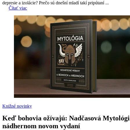
depresie a izolácie? Prečo sú dnešní mladí takí pripútaní ...
Čítať viac
Knižné novinky
Keď bohovia ožívajú: Nadčasová Mytológi
nádhernom novom vydaní