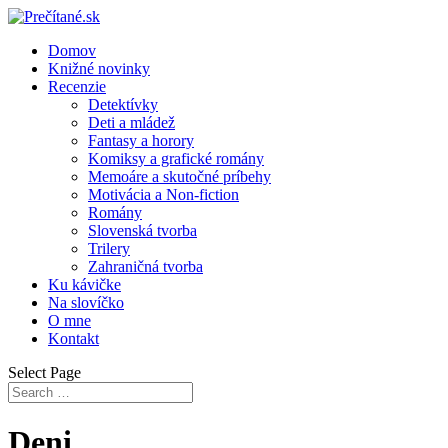
Domov
Knižné novinky
Recenzie
Detektívky
Deti a mládež
Fantasy a horory
Komiksy a grafické romány
Memoáre a skutočné príbehy
Motivácia a Non-fiction
Romány
Slovenská tvorba
Trilery
Zahraničná tvorba
Ku kávičke
Na slovíčko
O mne
Kontakt
Select Page
Deni