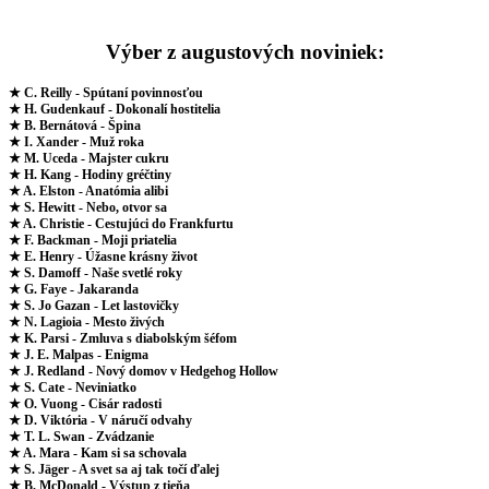
Výber z augustových noviniek:
★ C. Reilly - Spútaní povinnosťou
★ H. Gudenkauf - Dokonalí hostitelia
★ B. Bernátová - Špina
★ I. Xander - Muž roka
★ M. Uceda - Majster cukru
★ H. Kang - Hodiny gréčtiny
★ A. Elston - Anatómia alibi
★ S. Hewitt - Nebo, otvor sa
★ A. Christie - Cestujúci do Frankfurtu
★ F. Backman - Moji priatelia
★ E. Henry - Úžasne krásny život
★ S. Damoff - Naše svetlé roky
★ G. Faye - Jakaranda
★ S. Jo Gazan - Let lastovičky
★ N. Lagioia - Mesto živých
★ K. Parsi - Zmluva s diabolským šéfom
★ J. E. Malpas - Enigma
★ J. Redland - Nový domov v Hedgehog Hollow
★ S. Cate - Neviniatko
★ O. Vuong - Cisár radosti
★ D. Viktória - V náručí odvahy
★ T. L. Swan - Zvádzanie
★ A. Mara - Kam si sa schovala
★ S. Jäger - A svet sa aj tak točí ďalej
★ B. McDonald - Výstup z tieňa