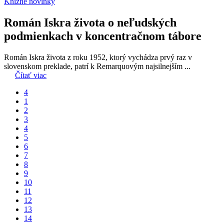
Knižné novinky
Román Iskra života o neľudských
podmienkach v koncentračnom tábore
Román Iskra života z roku 1952, ktorý vychádza prvý raz v
slovenskom preklade, patrí k Remarquovým najsilnejším ...
Čítať viac
4
1
2
3
4
5
6
7
8
9
10
11
12
13
14