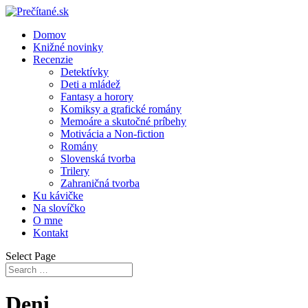
Domov
Knižné novinky
Recenzie
Detektívky
Deti a mládež
Fantasy a horory
Komiksy a grafické romány
Memoáre a skutočné príbehy
Motivácia a Non-fiction
Romány
Slovenská tvorba
Trilery
Zahraničná tvorba
Ku kávičke
Na slovíčko
O mne
Kontakt
Select Page
Deni