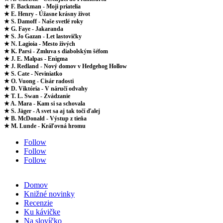
★ F. Backman - Moji priatelia
★ E. Henry - Úžasne krásny život
★ S. Damoff - Naše svetlé roky
★ G. Faye - Jakaranda
★ S. Jo Gazan - Let lastovičky
★ N. Lagioia - Mesto živých
★ K. Parsi - Zmluva s diabolským šéfom
★ J. E. Malpas - Enigma
★ J. Redland - Nový domov v Hedgehog Hollow
★ S. Cate - Neviniatko
★ O. Vuong - Cisár radosti
★ D. Viktória - V náručí odvahy
★ T. L. Swan - Zvádzanie
★ A. Mara - Kam si sa schovala
★ S. Jäger - A svet sa aj tak točí ďalej
★ B. McDonald - Výstup z tieňa
★ M. Lunde - Kráľovná hromu
Follow
Follow
Follow
Domov
Knižné novinky
Recenzie
Ku kávičke
Na slovíčko