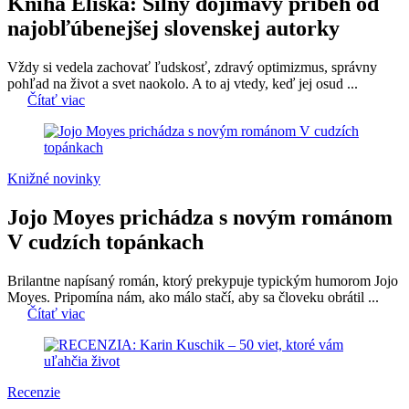
Kniha Eliška: Silný dojímavý príbeh od
najobľúbenejšej slovenskej autorky
Vždy si vedela zachovať ľudskosť, zdravý optimizmus, správny
pohľad na život a svet naokolo. A to aj vtedy, keď jej osud ...
Čítať viac
Knižné novinky
Jojo Moyes prichádza s novým románom
V cudzích topánkach
Brilantne napísaný román, ktorý prekypuje typickým humorom Jojo
Moyes. Pripomína nám, ako málo stačí, aby sa človeku obrátil ...
Čítať viac
Recenzie