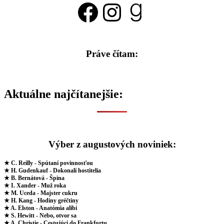
Facebook
Instagram
Goodread
Práve čítam:
Aktuálne najčítanejšie:
Výber z augustových noviniek:
★ C. Reilly - Spútaní povinnosťou
★ H. Gudenkauf - Dokonalí hostitelia
★ B. Bernátová - Špina
★ I. Xander - Muž roka
★ M. Uceda - Majster cukru
★ H. Kang - Hodiny gréčtiny
★ A. Elston - Anatómia alibi
★ S. Hewitt - Nebo, otvor sa
★ A. Christie - Cestujúci do Frankfurtu