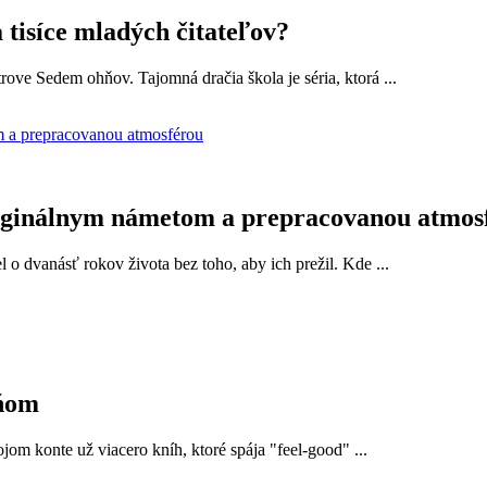
 tisíce mladých čitateľov?
rove Sedem ohňov. Tajomná dračia škola je séria, ktorá ...
 originálnym námetom a prepracovanou atmos
l o dvanásť rokov života bez toho, aby ich prežil. Kde ...
ňom
m konte už viacero kníh, ktoré spája "feel-good" ...