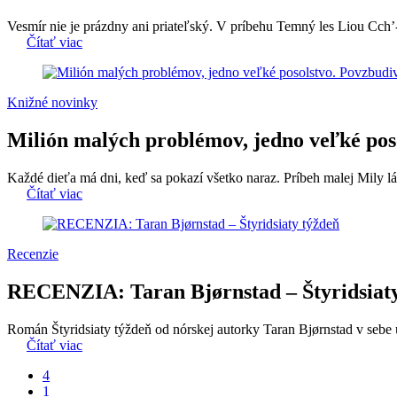
Vesmír nie je prázdny ani priateľský. V príbehu Temný les Liou Cch’-
Čítať viac
Knižné novinky
Milión malých problémov, jedno veľké poso
Každé dieťa má dni, keď sa pokazí všetko naraz. Príbeh malej Mily l
Čítať viac
Recenzie
RECENZIA: Taran Bjørnstad – Štyridsiat
Román Štyridsiaty týždeň od nórskej autorky Taran Bjørnstad v sebe u
Čítať viac
4
1