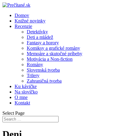
Domov
Knižné novinky
Recenzie
Detektívky
Deti a mládež
Fantasy a horory
Komiksy a grafické romány
Memoáre a skutočné príbehy
Motivácia a Non-fiction
Romány
Slovenská tvorba
Trilery
Zahraničná tvorba
Ku kávičke
Na slovíčko
O mne
Kontakt
Select Page
Deni