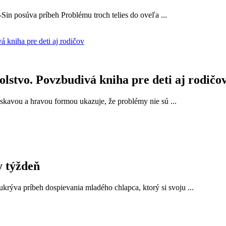
Sin posúva príbeh Problému troch telies do oveľa ...
lstvo. Povzbudivá kniha pre deti aj rodičo
áskavou a hravou formou ukazuje, že problémy nie sú ...
y týždeň
krýva príbeh dospievania mladého chlapca, ktorý si svoju ...