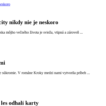
ity nikdy nie je neskoro
áska môjho večného života je svieža, vtipná a zároveň ...
mi
je súkromie. V románe Kroky medzi nami vytvorila príbeh ...
es odhalí karty