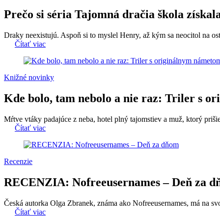
Prečo si séria Tajomná dračia škola získala
Draky neexistujú. Aspoň si to myslel Henry, až kým sa neocitol na ost
Čítať viac
Knižné novinky
Kde bolo, tam nebolo a nie raz: Triler s
Mŕtve vtáky padajúce z neba, hotel plný tajomstiev a muž, ktorý prišie
Čítať viac
Recenzie
RECENZIA: Nofreeusernames – Deň za d
Česká autorka Olga Zbranek, známa ako Nofreeusernames, má na svojo
Čítať viac