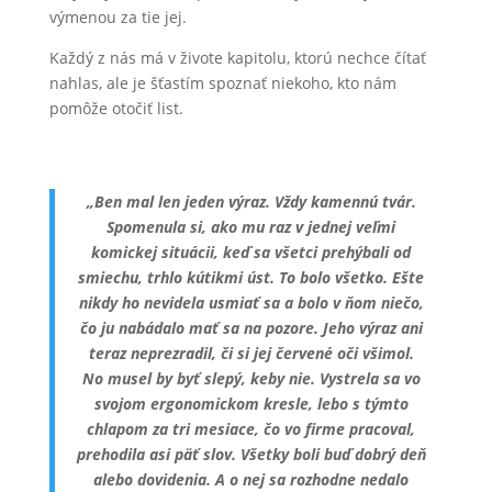
výmenou za tie jej.
Každý z nás má v živote kapitolu, ktorú nechce čítať
nahlas, ale je šťastím spoznať niekoho, kto nám
pomôže otočiť list.
„Ben mal len jeden výraz. Vždy kamennú tvár.
Spomenula si, ako mu raz v jednej veľmi
komickej situácii, keď sa všetci prehýbali od
smiechu, trhlo kútikmi úst. To bolo všetko. Ešte
nikdy ho nevidela usmiať sa a bolo v ňom niečo,
čo ju nabádalo mať sa na pozore. Jeho výraz ani
teraz neprezradil, či si jej červené oči všimol.
No musel by byť slepý, keby nie. Vystrela sa vo
svojom ergonomickom kresle, lebo s týmto
chlapom za tri mesiace, čo vo firme pracoval,
prehodila asi päť slov. Všetky boli buď dobrý deň
alebo dovidenia. A o nej sa rozhodne nedalo