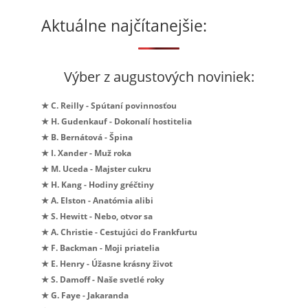
Aktuálne najčítanejšie:
Výber z augustových noviniek:
★ C. Reilly - Spútaní povinnosťou
★ H. Gudenkauf - Dokonalí hostitelia
★ B. Bernátová - Špina
★ I. Xander - Muž roka
★ M. Uceda - Majster cukru
★ H. Kang - Hodiny gréčtiny
★ A. Elston - Anatómia alibi
★ S. Hewitt - Nebo, otvor sa
★ A. Christie - Cestujúci do Frankfurtu
★ F. Backman - Moji priatelia
★ E. Henry - Úžasne krásny život
★ S. Damoff - Naše svetlé roky
★ G. Faye - Jakaranda