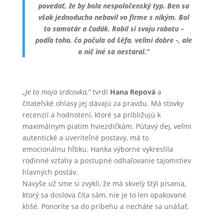
povedať, že by bola nespoločenský typ. Ben sa
však jednoducho nebavil vo firme s nikým. Bol
to samotár a čudák. Robil si svoju robotu –
podľa toho, čo počula od šéfa, veľmi dobre -, ale
o nič iné sa nestaral.“
„Je to moja srdcovka,“
tvrdí
Hana Repová
a
čitateľské ohlasy jej dávajú za pravdu. Má stovky
recenzií a hodnotení, ktoré sa približujú k
maximálnym piatim hviezdičkám. Pútavý dej, veľmi
autentické a uveriteľné postavy, má to
emocionálnu hĺbku. Hanka výborne vykreslila
rodinné vzťahy a postupné odhaľovanie tajomstiev
hlavných postáv.
Navyše už sme si zvykli, že má skvelý štýl písania,
ktorý sa doslova číta sám, nie je to len opakované
klišé. Ponoríte sa do príbehu a necháte sa unášať.