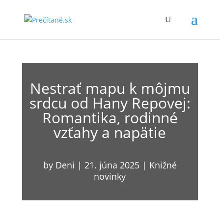
Nestrať mapu k môjmu
srdcu od Hany Repovej:
Romantika, rodinné
vzťahy a napätie
by
Deni
|
21. júna 2025
|
Knižné
novinky