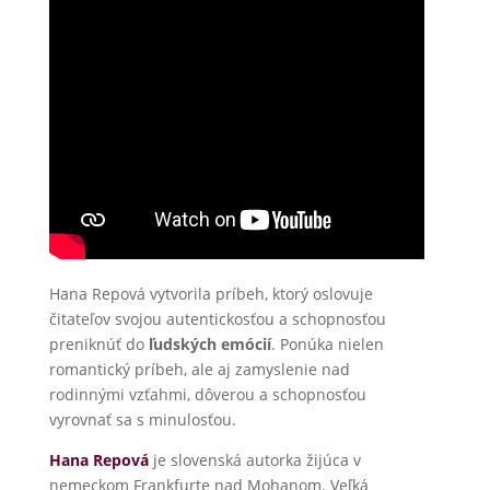
Hana Repová vytvorila príbeh, ktorý oslovuje
čitateľov svojou autentickosťou a schopnosťou
preniknúť do
ľudských emócií
. Ponúka nielen
romantický príbeh, ale aj zamyslenie nad
rodinnými vzťahmi, dôverou a schopnosťou
vyrovnať sa s minulosťou.
Hana Repová
je slovenská autorka žijúca v
nemeckom Frankfurte nad Mohanom. Veľká