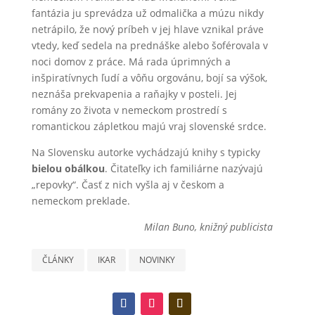
fantázia ju sprevádza už odmalička a múzu nikdy
netrápilo, že nový príbeh v jej hlave vznikal práve
vtedy, keď sedela na prednáške alebo šoférovala v
noci domov z práce. Má rada úprimných a
inšpiratívnych ľudí a vôňu orgovánu, bojí sa výšok,
neznáša prekvapenia a raňajky v posteli. Jej
romány zo života v nemeckom prostredí s
romantickou zápletkou majú vraj slovenské srdce.
Na Slovensku autorke vychádzajú knihy s typicky
bielou obálkou
. Čitateľky ich familiárne nazývajú
„repovky“. Časť z nich vyšla aj v českom a
nemeckom preklade.
Milan Buno, knižný publicista
ČLÁNKY
IKAR
NOVINKY