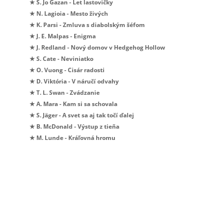
★ S. Jo Gazan - Let lastovičky
★ N. Lagioia - Mesto živých
★ K. Parsi - Zmluva s diabolským šéfom
★ J. E. Malpas - Enigma
★ J. Redland - Nový domov v Hedgehog Hollow
★ S. Cate - Neviniatko
★ O. Vuong - Cisár radosti
★ D. Viktória - V náručí odvahy
★ T. L. Swan - Zvádzanie
★ A. Mara - Kam si sa schovala
★ S. Jäger - A svet sa aj tak točí ďalej
★ B. McDonald - Výstup z tieňa
★ M. Lunde - Kráľovná hromu