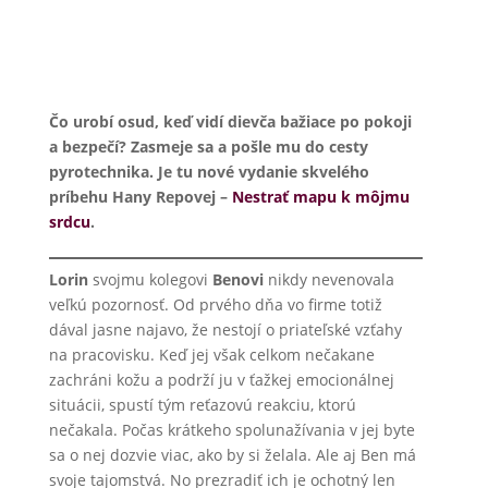
Čo urobí osud, keď vidí dievča bažiace po pokoji
a bezpečí? Zasmeje sa a pošle mu do cesty
pyrotechnika. Je tu nové vydanie skvelého
príbehu Hany Repovej –
Nestrať mapu k môjmu
srdcu
.
Lorin
svojmu kolegovi
Benovi
nikdy nevenovala
veľkú pozornosť. Od prvého dňa vo firme totiž
dával jasne najavo, že nestojí o priateľské vzťahy
na pracovisku. Keď jej však celkom nečakane
zachráni kožu a podrží ju v ťažkej emocionálnej
situácii, spustí tým reťazovú reakciu, ktorú
nečakala. Počas krátkeho spolunažívania v jej byte
sa o nej dozvie viac, ako by si želala. Ale aj Ben má
svoje tajomstvá. No prezradiť ich je ochotný len