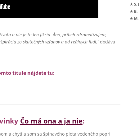
★ S. 
★ B.
★ M.
vota a nie je to len fikcia. Áno, príbeh zdramatizujem,
inšpiráciu zo skutočných vzťahov a od reálnych ľudí,“
dodáva
omto titule nájdete tu:
ovinky
Čo má ona a ja nie
:
 som a chytila som sa špinavého plota vedeného popri