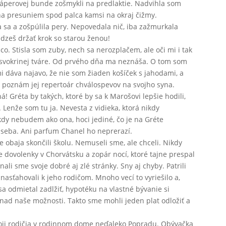
páperovej bunde zošmykli na predlaktie. Nadvihla som
na presuniem spod palca kamsi na okraj čižmy.
sa a zošpúlila pery. Nepovedala nič, iba zažmurkala
ádzeš držať krok so starou ženou!
. Stisla som zuby, nech sa nerozplačem, ale oči mi i tak
y svokrinej tváre. Od prvého dňa ma neznáša. O tom som
i dáva najavo, že nie som žiaden košíček s jahodami, a
ť poznám jej repertoár chválospevov na svojho syna.
á! Gréta by takých, ktoré by sa k Marošovi lepšie hodili,
 Lenže som tu ja. Nevesta z vidieka, ktorá nikdy
dy nebudem ako ona, hoci jediné, čo je na Gréte
lo seba. Ani parfum Chanel ho neprerazí.
 obaja skončili školu. Nemuseli sme, ale chceli. Nikdy
 dovolenky v Chorvátsku a zopár nocí, ktoré tajne prespal
ali sme svoje dobré aj zlé stránky. Sny aj chyby. Patrili
asťahovali k jeho rodičom. Mnoho vecí to vyriešilo a,
a odmietal zadlžiť, hypotéku na vlastné bývanie si
ž nad naše možnosti. Takto sme mohli jeden plat odložiť a
oji rodičia v rodinnom dome neďaleko Popradu. Obývačka