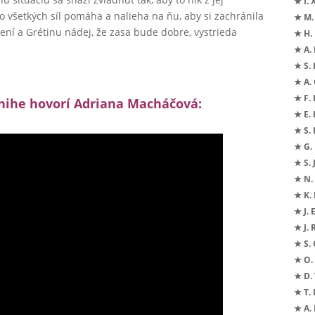
★ I. 
zo všetkých síl pomáha a nalieha na ňu, aby si zachránila
★ M.
ení a Grétinu nádej, že zasa bude dobre, vystrieda
★ H.
★ A. 
★ S. 
★ A. 
★ F. 
 knihe hovorí Adriana Macháčová:
★ E.
★ S.
★ G.
★ S. 
★ N. 
★ K.
★ J. 
★ J.
★ S. 
★ O. 
★ D. 
★ T. 
★ A.