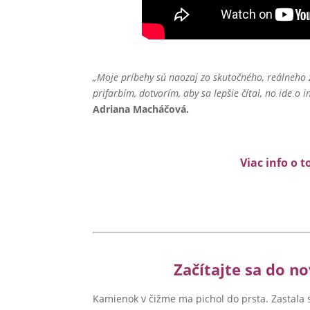
„Moje príbehy sú naozaj zo skutočného, reálneho ži
prifarbím, dotvorím, aby sa lepšie čítal, no ide o 
Adriana Macháčová.
Viac info o t
Začítajte sa do n
Kamienok v čižme ma pichol do prsta. Zastala