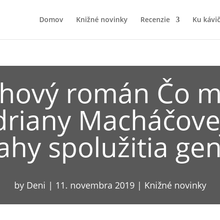
Domov
Knižné novinky
Recenzie
Ku kávi
ahový román Čo má
driany Macháčove
ahy spolužitia gen
by
Deni
|
11. novembra 2019
|
Knižné novinky