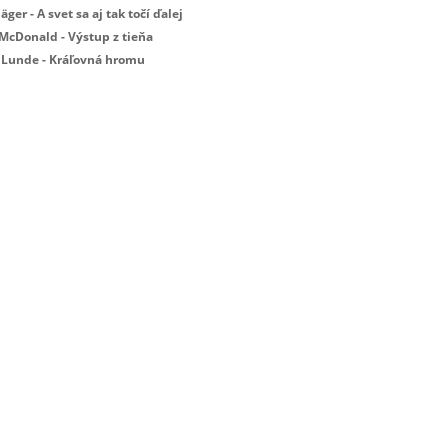
Jäger - A svet sa aj tak točí ďalej
 McDonald - Výstup z tieňa
 Lunde - Kráľovná hromu