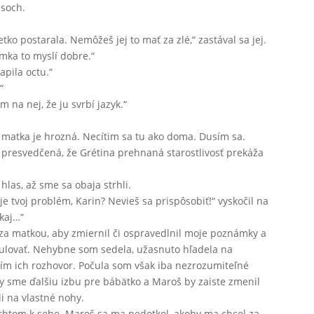
asoch.
o postarala. Nemôžeš jej to mať za zlé,“ zastával sa jej.
amka to myslí dobre.“
apila octu.“
“
m na nej, že ju svrbí jazyk.“
 matka je hrozná. Necítim sa tu ako doma. Dusím sa.
 presvedčená, že Grétina prehnaná starostlivosť prekáža
 hlas, až sme sa obaja strhli.
e tvoj problém, Karin? Nevieš sa prispôsobiť!“ vyskočil na
kaj…“
 za matkou, aby zmiernil či ospravedlnil moje poznámky a
tulovať. Nehybne som sedela, užasnuto hľadela na
tím ich rozhovor. Počula som však iba nezrozumiteľné
y sme ďalšiu izbu pre bábätko a Maroš by zaiste zmenil
li na vlastné nohy.
hrbtom k sebe. Maroš sa ma nedotkol, akoby ma chcel za