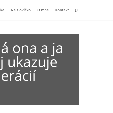
čke
Na slovíčko
O mne
Kontakt
 ona a ja
j ukazuje
erácií