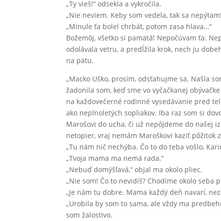
„Ty vieš!“ odsekla a vykročila.
„Nie neviem. Keby som vedela, tak sa nepýtam!“
„Minule ťa bolel chrbát, potom zasa hlava…“
Božemôj, všetko si pamätá! Nepočúvam ťa. Nepo
odolávala vetru, a predĺžila krok, nech ju dob
na pätu.
„Macko Uško, prosím, odsťahujme sa. Našla so
žadonila som, keď sme vo vyčačkanej obývačke 
na každovečerné rodinné vysedávanie pred tel
ako neplnoletých sopliakov. Iba raz som si dov
Marošovi do ucha, či už nepôjdeme do našej iz
netopier, vraj nemám Maroškovi kaziť pôžitok 
„Tu nám nič nechýba. Čo to do teba vošlo, Ka
„Tvoja mama ma nemá rada.“
„Nebuď domýšľavá,“ objal ma okolo pliec.
„Nie som! Čo to nevidíš? Chodíme okolo seba p
„Je nám tu dobre. Mama každý deň navarí, ne
„Urobila by som to sama, ale vždy ma predbehn
som žalostivo.