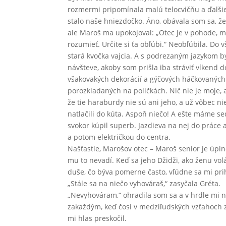
rozmermi pripomínala malú telocvičňu a ďalšie 
stalo naše hniezdočko. Áno, obávala som sa, že 
ale Maroš ma upokojoval: „Otec je v pohode, m
rozumieť. Určite si ťa obľúbi.“ Neobľúbila. Do
stará kvočka vajcia. A s podrezaným jazykom b
návšteve, akoby som prišla iba stráviť víkend 
všakovakých dekorácií a gýčových háčkovaných 
porozkladaných na poličkách. Nič nie je moje,
že tie haraburdy nie sú ani jeho, a už vôbec ni
natlačili do kúta. Aspoň niečo! A ešte máme se
svokor kúpil superb. Jazdieva na nej do práce
a potom električkou do centra.
Našťastie, Marošov otec – Maroš senior je úpl
mu to nevadí. Keď sa jeho Džidži, ako ženu vol
duše, čo býva pomerne často, vľúdne sa mi prih
„Stále sa na niečo vyhováraš,“ zasyčala Gréta.
„Nevyhováram,“ ohradila som sa a v hrdle mi na
zakaždým, keď čosi v medziľudských vzťahoch za
mi hlas preskočil.