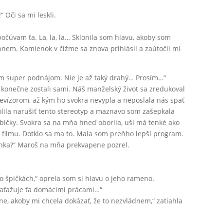
 Oči sa mi leskli.
čúvam ťa. La, la, la… Sklonila som hlavu, akoby som
ehnem. Kamienok v čižme sa znova prihlásil a zaútočil mi
m super podnájom. Nie je až taký drahý… Prosím…“
konečne zostali sami. Náš manželský život sa zredukoval
evízorom, až kým ho svokra nevypla a neposlala nás spať
olila narušiť tento stereotyp a maznavo som zašepkala
bičky. Svokra sa na mňa hneď oborila, uši má tenké ako
z filmu. Dotklo sa ma to. Mala som preňho lepší program.
rinka?“ Maroš na mňa prekvapene pozrel.
o špičkách,“ oprela som si hlavu o jeho rameno.
zaťažuje ťa domácimi prácami…“
e, akoby mi chcela dokázať, že to nezvládnem,“ zatiahla