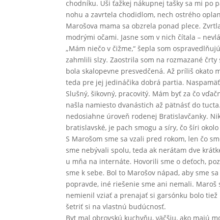
chodníku. Uši ťažkej nákupnej tašky sa mi po 
nohu a zavrtela chodidlom, nech ostrého opla
Marošova mama sa obzrela ponad plece. Zvrtla 
modrými očami. Jasne som v nich čítala – nevl
„Mám niečo v čižme,“ šepla som ospravedlňujúco
zahmlili slzy. Zaostrila som na rozmazané črt
bola skalopevne presvedčená. Až príliš okato m
teda pre jej jedináčika dobrá partia. Naspamä
Slušný, šikovný, pracovitý. Mám byť za čo vďačn
našla namiesto dvanástich až pätnásť do tucta.
nedosiahne úroveň rodenej Bratislavčanky. Nik
bratislavské, je pach smogu a síry, čo šíri oko
S Marošom sme sa vzali pred rokom, len čo sme
sme nebývali spolu, teda ak nerátam dve krátke
u mňa na internáte. Hovorili sme o deťoch, pozn
sme k sebe. Bol to Marošov nápad, aby sme sa n
popravde, iné riešenie sme ani nemali. Maroš s
nemienil vziať a prenajať si garsónku bolo tie
šetriť si na vlastnú budúcnosť.
Byt mal obrovskú kuchyňu, väčšiu, ako majú m