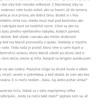
dve izby boli rovnako veľkorysé. Z Marošovej izby sa
svokrovci nám budú vidieť, ako sa hovorí, až do taniera,
ama je síce prísna, ale dobrá žena. Budeš si s ňou
 všetkého strká nos, všetko musí mať pod kontrolou ako
y nakrájala karé na nedeľné rezne. Cítim sa ako na
do bytu plného vylešteného nábytku, klzkých parkiet,
dečiek. Boli všade, rovnako ako milión drobností
 aj keď ma Maroš presviedča o opaku. Niekedy si myslím,
e naše. Teda naša je posteľ, ktorú sme si sami kúpili a
demročnú octaviu, ktorú Maroš zdedil po otcovi, keď si
 a ráno občas zvezie aj mňa. Naspäť sa terigám autobusom
ne iný ako svokra. Poslušne vŕzga na druhé husle a vôbec
á, mračí, veselo si pohmkáva, a keď zbadá, že som ako bez
ovára, či si niečo nedám. „Kávu, čaj alebo pohár vínka?“
vierala hrča. Stával sa z toho nepríjemný reflex
škrípalo. „Kedy sa niečo také stalo?“ opýtala som sa, až