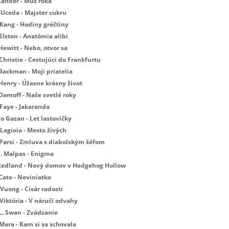
Xander - Muž roka
 Uceda - Majster cukru
 Kang - Hodiny gréčtiny
Elston - Anatómia alibi
Hewitt - Nebo, otvor sa
Christie - Cestujúci do Frankfurtu
Backman - Moji priatelia
 Henry - Úžasne krásny život
 Damoff - Naše svetlé roky
 Faye - Jakaranda
Jo Gazan - Let lastovičky
Lagioia - Mesto živých
 Parsi - Zmluva s diabolským šéfom
E. Malpas - Enigma
 Redland - Nový domov v Hedgehog Hollow
Cate - Neviniatko
Vuong - Cisár radosti
Viktória - V náručí odvahy
L. Swan - Zvádzanie
 Mara - Kam si sa schovala