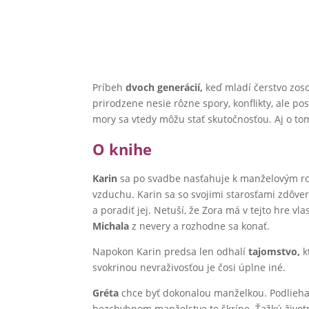
Príbeh
dvoch generácií,
keď mladí čerstvo zoso
prirodzene nesie rôzne spory, konflikty, ale po
mory sa vtedy môžu stať skutočnosťou. Aj o t
O knihe
Karin
sa po svadbe nasťahuje k manželovým rod
vzduchu. Karin sa so svojimi starosťami zdôver
a poradiť jej. Netuší, že Zora má v tejto hre v
Michala
z nevery a rozhodne sa konať.
Napokon Karin predsa len odhalí
tajomstvo,
k
svokrinou nevraživosťou je čosi úplne iné.
Gréta
chce byť dokonalou manželkou. Podlieha v
bezchybnom manželstve to škrípe. Ťažkú životnú 