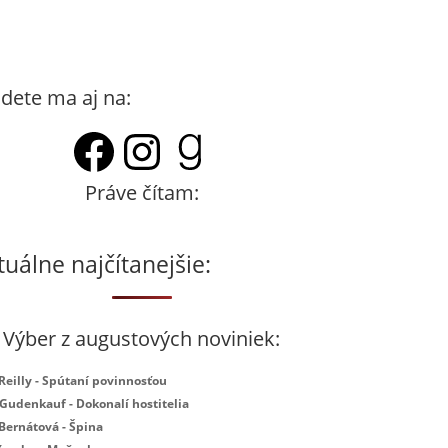
dete ma aj na:
Facebook
Instagram
Goodreads
Práve čítam:
tuálne najčítanejšie:
Výber z augustových noviniek:
 Reilly - Spútaní povinnosťou
 Gudenkauf - Dokonalí hostitelia
 Bernátová - Špina