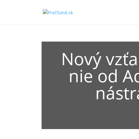
Nový vzť
nie od A
nástr