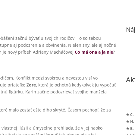
Náj
bášení začnú bývať u svojich rodičov. To so sebou
stupne aj podozrenia a obvinenia. Nielen sny, ale aj nočné
om je nový príbeh Adriany Macháčovej
Čo má ona a ja nie
?
Ak
ičom. Konflikt medzi svokrou a nevestou visí vo
uje priateľke
Zore,
ktorá je ochotná kedykoľvek ju vypočuť
lastnú figúrku. Karin začne podozrievať svojho manžela
toré malo zostať ešte dlho skryté. Časom pochopí, že za
★ C.
★ H.
lastnej ilúzii a úmyselne prehliada, že v jej naoko
★ B.
situáciu sa snaží zvládnuť tak, aby to nik z jej