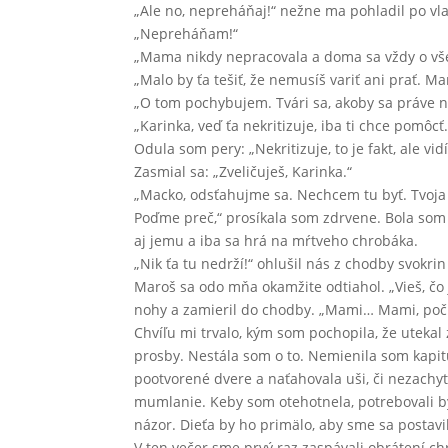
„Ale no, nepreháňaj!“ nežne ma pohladil po vl
„Nepreháňam!“
„Mama nikdy nepracovala a doma sa vždy o všetk
„Malo by ťa tešiť, že nemusíš variť ani prať. M
„O tom pochybujem. Tvári sa, akoby sa práve n
„Karinka, veď ťa nekritizuje, iba ti chce pomôcť.
Odula som pery: „Nekritizuje, to je fakt, ale vidí
Zasmial sa: „Zveličuješ, Karinka.“
„Macko, odsťahujme sa. Nechcem tu byť. Tvoja
Poďme preč,“ prosíkala som zdrvene. Bola som
aj jemu a iba sa hrá na mŕtveho chrobáka.
„Nik ťa tu nedrží!“ ohlušil nás z chodby svokrin
Maroš sa odo mňa okamžite odtiahol. „Vieš, čo j
nohy a zamieril do chodby. „Mami… Mami, poč
Chvíľu mi trvalo, kým som pochopila, že utekal
prosby. Nestála som o to. Nemienila som kapi
pootvorené dvere a naťahovala uši, či nezachy
mumlanie. Keby som otehotnela, potrebovali b
názor. Dieťa by ho primälo, aby sme sa postavi
V ten večer sme prvý raz zaspávali obrátení c