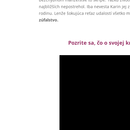
najbližších nepostrehol. Iba nevesta Karin jej 
rodinu. Lenže šokujúca reťaz udalostí všetko m
zúfalstvo.
Pozrite sa, čo o svojej