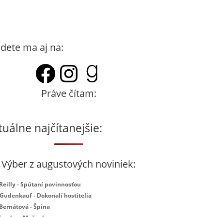
dete ma aj na:
Facebook
Instagram
Goodreads
Práve čítam:
tuálne najčítanejšie:
Výber z augustových noviniek:
 Reilly - Spútaní povinnosťou
 Gudenkauf - Dokonalí hostitelia
 Bernátová - Špina