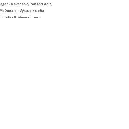
Jäger - A svet sa aj tak točí ďalej
 McDonald - Výstup z tieňa
 Lunde - Kráľovná hromu