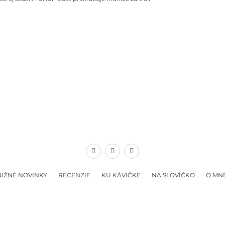
IŽNÉ NOVINKY
RECENZIE
KU KÁVIČKE
NA SLOVÍČKO
O MN