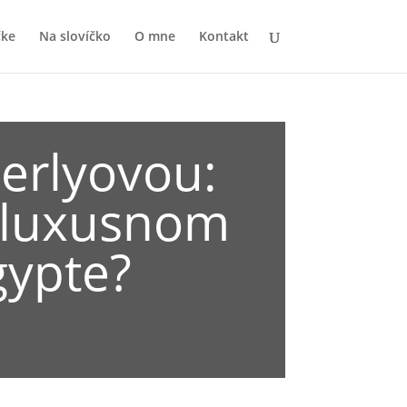
čke
Na slovíčko
O mne
Kontakt
derlyovou:
v luxusnom
gypte?