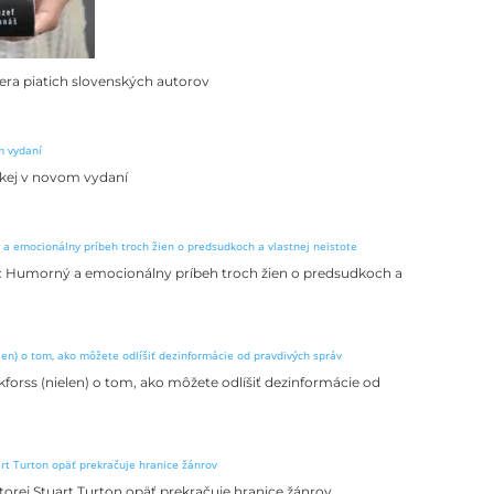
 pera piatich slovenských autorov
skej v novom vydaní
y: Humorný a emocionálny príbeh troch žien o predsudkoch a
kforss (nielen) o tom, ako môžete odlíšiť dezinformácie od
torej Stuart Turton opäť prekračuje hranice žánrov