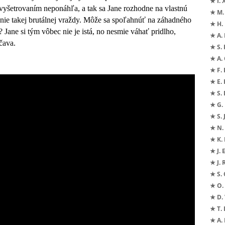
★ I. 
s vyšetrovaním neponáhľa, a tak sa Jane rozhodne na vlastnú
★ M.
nie takej brutálnej vraždy. Môže sa spoľahnúť na záhadného
★ H.
 Jane si tým vôbec nie je istá, no nesmie váhať pridlho,
★ A. 
účava.
★ S. 
★ A. 
★ F. 
★ E.
★ S.
★ G.
★ S. 
★ N. 
★ K.
★ J. 
★ J.
★ S. 
★ O. 
★ D. 
★ T. 
★ A.