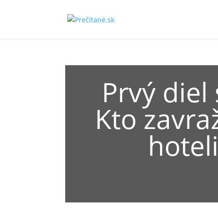
Prvý diel
Kto zavra
hotel