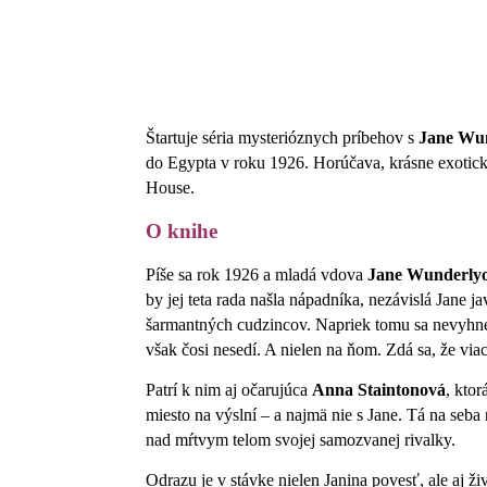
Štartuje séria mysterióznych príbehov s
Jane Wu
do Egypta v roku 1926. Horúčava, krásne exotické
House.
O knihe
Píše sa rok 1926 a mladá vdova
Jane Wunderly
by jej teta rada našla nápadníka, nezávislá Jane 
šarmantných cudzincov. Napriek tomu sa nevyhne
však čosi nesedí. A nielen na ňom. Zdá sa, že via
Patrí k nim aj očarujúca
Anna Staintonová
, ktor
miesto na výslní – a najmä nie s Jane. Tá na seba
nad mŕtvym telom svojej samozvanej rivalky.
Odrazu je v stávke nielen Janina povesť, ale aj 