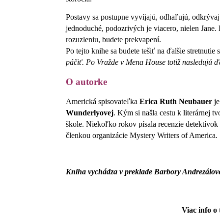
Postavy sa postupne vyvíjajú, odhaľujú, odkrývaj
jednoduché, podozrivých je viacero, nielen Jane.
rozuzleniu, budete prekvapení.
Po tejto knihe sa budete tešiť na ďalšie stretnut
páčiť. Po Vražde v Mena House totiž nasledujú ďal
O autorke
Americká spisovateľka
Erica Ruth Neubauer
je
Wunderlyovej
. Kým si našla cestu k literárnej tv
škole. Niekoľko rokov písala recenzie detektívo
členkou organizácie Mystery Writers of America.
Kniha vychádza v preklade Barbory Andrezálove
Viac info o 