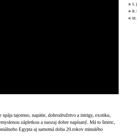
★ S. 
★ B.
★ M.
be spája tajomno, napätie, dobrodružstvo a intrigy, exotiku,
emyslenou zápletkou a naozaj dobre napísaný. Má to šmrnc,
oloniálneho Egypta aj samotná doba 20.rokov minulého