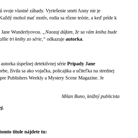
ú svoje vlastné záhady. Vyriešenie smrti Anny nie je
 Každý mohol mať motív, rodia sa rôzne teórie, a keď príde k
ie s Jane Wunderlyovou.
„Naozaj dúfam, že sa vám kniha bude
šie tri knihy zo série,“
odkazuje
autorka
.
 autorka úspešnej detektívnej série
Prípady Jane
orbe, živila sa ako vojačka, policajtka a učiteľka na strednej
k pre Publishers Weekly a Mystery Scene Magazine. Je
Milan Buno, knižný publicista
j.
tomto titule nájdete tu: