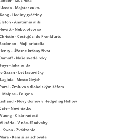
Xander - Muž roka
 Uceda - Majster cukru
 Kang - Hodiny gréčtiny
Elston - Anatómia alibi
Hewitt - Nebo, otvor sa
Christie - Cestujúci do Frankfurtu
Backman - Moji priatelia
 Henry - Úžasne krásny život
 Damoff - Naše svetlé roky
 Faye - Jakaranda
Jo Gazan - Let lastovičky
Lagioia - Mesto živých
 Parsi - Zmluva s diabolským šéfom
E. Malpas - Enigma
 Redland - Nový domov v Hedgehog Hollow
Cate - Neviniatko
Vuong - Cisár radosti
Viktória - V náručí odvahy
L. Swan - Zvádzanie
 Mara - Kam si sa schovala