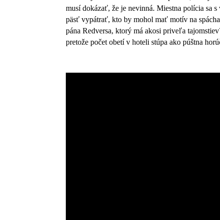
musí dokázať, že je nevinná. Miestna polícia sa 
päsť vypátrať, kto by mohol mať motív na spácha
pána Redversa, ktorý má akosi priveľa tajomstiev?
pretože počet obetí v hoteli stúpa ako púštna hor