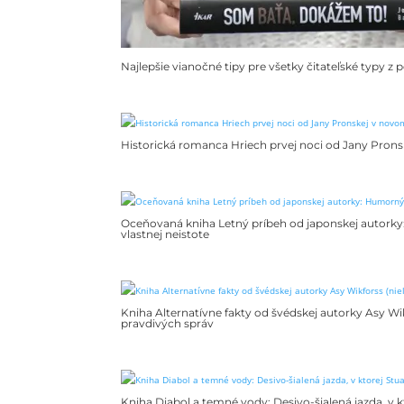
Najlepšie vianočné tipy pre všetky čitateľské typy z
Historická romanca Hriech prvej noci od Jany Pron
Oceňovaná kniha Letný príbeh od japonskej autork
vlastnej neistote
Kniha Alternatívne fakty od švédskej autorky Asy Wi
pravdivých správ
Kniha Diabol a temné vody: Desivo-šialená jazda, v k