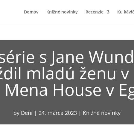
Domov
Knižné novinky
Recenzie
Ku kávi
 série s Jane Wun
ždil mladú ženu 
i Mena House v E
by
Deni
|
24. marca 2023
|
Knižné novinky