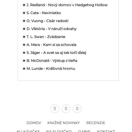
★ J. Redland - Nový domov v Hedgehog Hollow
★ S. Cate - Neviniatko
★ O. Vuong - Cisár radosti
★ D. Viktória - V náručí odvahy
★ T. L. Swan - Zvádzanie
★ A. Mara - Kam si sa schovala
★ S. Jäger - A svet sa aj tak točí ďalej
★ B. McDonald - Výstup z tieňa
★ M. Lunde - Kráľovná hromu
DOMOV
KNIŽNÉ NOVINKY
RECENZIE
KU KÁVIČKE
NA SLOVÍČKO
O MNE
KONTAKT