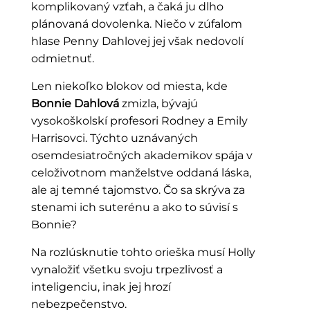
komplikovaný vzťah, a čaká ju dlho
plánovaná dovolenka. Niečo v zúfalom
hlase Penny Dahlovej jej však nedovolí
odmietnuť.
Len niekoľko blokov od miesta, kde
Bonnie Dahlová
zmizla, bývajú
vysokoškolskí profesori Rodney a Emily
Harrisovci. Týchto uznávaných
osemdesiatročných akademikov spája v
celoživotnom manželstve oddaná láska,
ale aj temné tajomstvo. Čo sa skrýva za
stenami ich suterénu a ako to súvisí s
Bonnie?
Na rozlúsknutie tohto orieška musí Holly
vynaložiť všetku svoju trpezlivosť a
inteligenciu, inak jej hrozí
nebezpečenstvo.