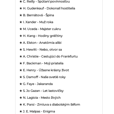
★ C. Reilly - Spútaní povinnosťou
★ H. Gudenkauf - Dokonalí hostitelia
★ B. Bernátová - Špina
★ I. Xander - Muž roka
★ M. Uceda - Majster cukru
★ H. Kang - Hodiny gréčtiny
★ A. Elston - Anatómia alibi
★ S. Hewitt - Nebo, otvor sa
★ A. Christie - Cestujúci do Frankfurtu
★ F. Backman - Moji priatelia
★ E. Henry - Úžasne krásny život
★ S. Damoff - Naše svetlé roky
★ G. Faye - Jakaranda
★ S. Jo Gazan - Let lastovičky
★ N. Lagioia - Mesto živých
★ K. Parsi - Zmluva s diabolským šéfom
★ J. E. Malpas - Enigma