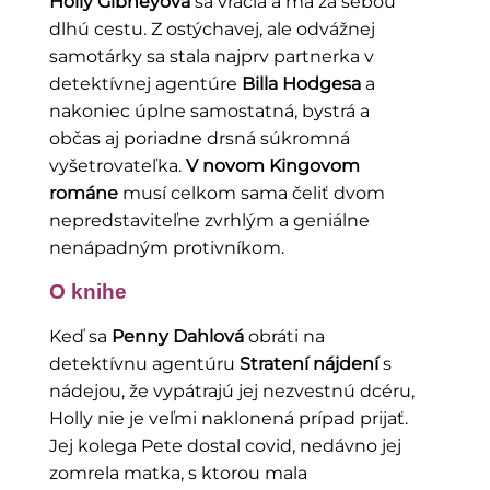
Holly Gibneyová
sa vracia a má za sebou
dlhú cestu. Z ostýchavej, ale odvážnej
samotárky sa stala najprv partnerka v
detektívnej agentúre
Billa Hodgesa
a
nakoniec úplne samostatná, bystrá a
občas aj poriadne drsná súkromná
vyšetrovateľka.
V novom Kingovom
románe
musí celkom sama čeliť dvom
nepredstaviteľne zvrhlým a geniálne
nenápadným protivníkom.
O knihe
Keď sa
Penny Dahlová
obráti na
detektívnu agentúru
Stratení nájdení
s
nádejou, že vypátrajú jej nezvestnú dcéru,
Holly nie je veľmi naklonená prípad prijať.
Jej kolega Pete dostal covid, nedávno jej
zomrela matka, s ktorou mala