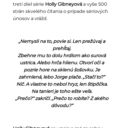
tretí diel série
Holly Gibneyová
a vyše 500
strán skvelého čítania o prípade sériových
únosov a vrážd.
„Nemysli na to, povie si. Len prežúvaj a
prehĺtaj.
Zbehne mu to dolu hrdlom ako surová
ustrica. Alebo hrča hlienu. Otvorí oči a
pozrie hore na sklenú šošovku. Je
zahmlená, lebo Jorge plače. „Stačí to?“
Nič. A vlastne to nebol hryz, len štipôčka.
Na tanieri je toho ešte veľa.
„Prečo?“ zakričí. „Prečo to robíte? Z akého
dôvodu?“