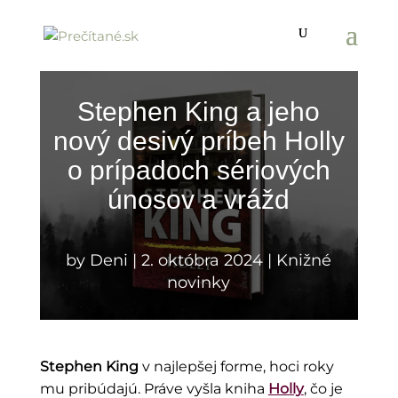
Stephen King a jeho
nový desivý príbeh Holly
o prípadoch sériových
únosov a vrážd
by
Deni
|
2. októbra 2024
|
Knižné
novinky
Stephen King
v najlepšej forme, hoci roky
mu pribúdajú. Práve vyšla kniha
Holly
, čo je