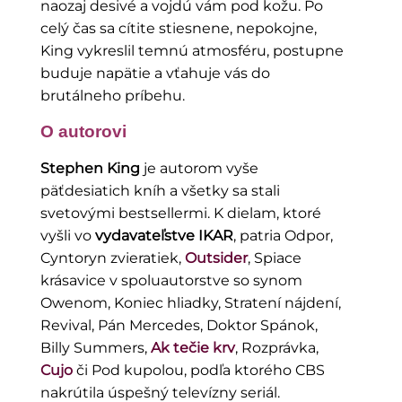
naozaj desivé a vojdú vám pod kožu. Po
celý čas sa cítite stiesnene, nepokojne,
King vykreslil temnú atmosféru, postupne
buduje napätie a vťahuje vás do
brutálneho príbehu.
O autorovi
Stephen King
je autorom vyše
päťdesiatich kníh a všetky sa stali
svetovými bestsellermi. K dielam, ktoré
vyšli vo
vydavateľstve IKAR
, patria Odpor,
Cyntoryn zvieratiek,
Outsider
, Spiace
krásavice v spoluautorstve so synom
Owenom, Koniec hliadky, Stratení nájdení,
Revival, Pán Mercedes, Doktor Spánok,
Billy Summers,
Ak tečie krv
, Rozprávka,
Cujo
či Pod kupolou, podľa ktorého CBS
nakrútila úspešný televízny seriál.