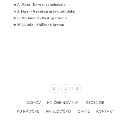
★ A. Mara - Kam si sa schovala
★ S. Jäger - A svet sa aj tak točí ďalej
★ B. McDonald - Výstup z tieňa
★ M. Lunde - Kráľovná hromu
DOMOV
KNIŽNÉ NOVINKY
RECENZIE
KU KÁVIČKE
NA SLOVÍČKO
O MNE
KONTAKT