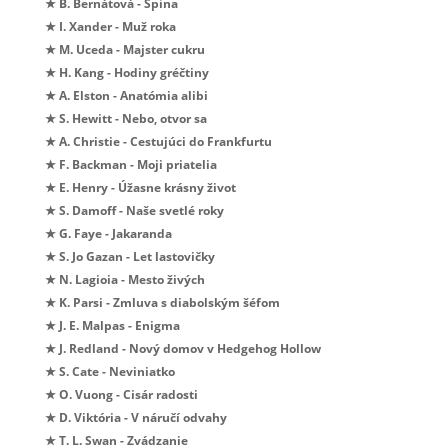
★ B. Bernátová - Špina
★ I. Xander - Muž roka
★ M. Uceda - Majster cukru
★ H. Kang - Hodiny gréčtiny
★ A. Elston - Anatómia alibi
★ S. Hewitt - Nebo, otvor sa
★ A. Christie - Cestujúci do Frankfurtu
★ F. Backman - Moji priatelia
★ E. Henry - Úžasne krásny život
★ S. Damoff - Naše svetlé roky
★ G. Faye - Jakaranda
★ S. Jo Gazan - Let lastovičky
★ N. Lagioia - Mesto živých
★ K. Parsi - Zmluva s diabolským šéfom
★ J. E. Malpas - Enigma
★ J. Redland - Nový domov v Hedgehog Hollow
★ S. Cate - Neviniatko
★ O. Vuong - Cisár radosti
★ D. Viktória - V náručí odvahy
★ T. L. Swan - Zvádzanie