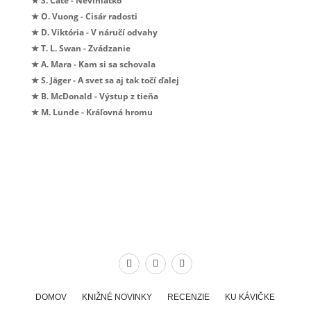
★ S. Cate - Neviniatko
★ O. Vuong - Cisár radosti
★ D. Viktória - V náručí odvahy
★ T. L. Swan - Zvádzanie
★ A. Mara - Kam si sa schovala
★ S. Jäger - A svet sa aj tak točí ďalej
★ B. McDonald - Výstup z tieňa
★ M. Lunde - Kráľovná hromu
DOMOV
KNIŽNÉ NOVINKY
RECENZIE
KU KÁVIČKE