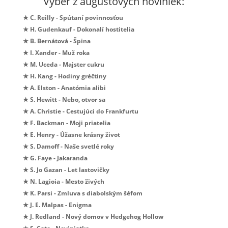
Výber z augustových noviniek:
★ C. Reilly - Spútaní povinnosťou
★ H. Gudenkauf - Dokonalí hostitelia
★ B. Bernátová - Špina
★ I. Xander - Muž roka
★ M. Uceda - Majster cukru
★ H. Kang - Hodiny gréčtiny
★ A. Elston - Anatómia alibi
★ S. Hewitt - Nebo, otvor sa
★ A. Christie - Cestujúci do Frankfurtu
★ F. Backman - Moji priatelia
★ E. Henry - Úžasne krásny život
★ S. Damoff - Naše svetlé roky
★ G. Faye - Jakaranda
★ S. Jo Gazan - Let lastovičky
★ N. Lagioia - Mesto živých
★ K. Parsi - Zmluva s diabolským šéfom
★ J. E. Malpas - Enigma
★ J. Redland - Nový domov v Hedgehog Hollow