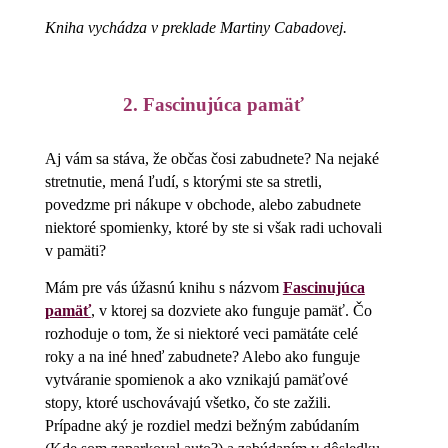
Kniha vychádza v preklade Martiny Cabadovej.
2. Fascinujúca pamäť
Aj vám sa stáva, že občas čosi zabudnete? Na nejaké
stretnutie, mená ľudí, s ktorými ste sa stretli,
povedzme pri nákupe v obchode, alebo zabudnete
niektoré spomienky, ktoré by ste si však radi uchovali
v pamäti?
Mám pre vás úžasnú knihu s názvom
Fascinujúca
pamäť
, v ktorej sa dozviete ako funguje pamäť. Čo
rozhoduje o tom, že si niektoré veci pamätáte celé
roky a na iné hneď zabudnete? Alebo ako funguje
vytváranie spomienok a ako vznikajú pamäťové
stopy, ktoré uschovávajú všetko, čo ste zažili.
Prípadne aký je rozdiel medzi bežným zabúdaním