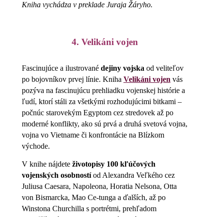
Kniha vychádza v preklade Juraja Žáryho.
4. Velikáni vojen
Fascinujúce a ilustrované
dejiny vojska
od veliteľov
po bojovníkov prvej línie. Kniha
Velikáni vojen
vás
pozýva na fascinujúcu prehliadku vojenskej histórie a
ľudí, ktorí stáli za všetkými rozhodujúcimi bitkami –
počnúc starovekým Egyptom cez stredovek až po
moderné konflikty, ako sú prvá a druhá svetová vojna,
vojna vo Vietname či konfrontácie na Blízkom
východe.
V knihe nájdete
životopisy 100 kľúčových
vojenských osobností
od Alexandra Veľkého cez
Juliusa Caesara, Napoleona, Horatia Nelsona, Otta
von Bismarcka, Mao Ce-tunga a ďalších, až po
Winstona Churchilla s portrétmi, prehľadom