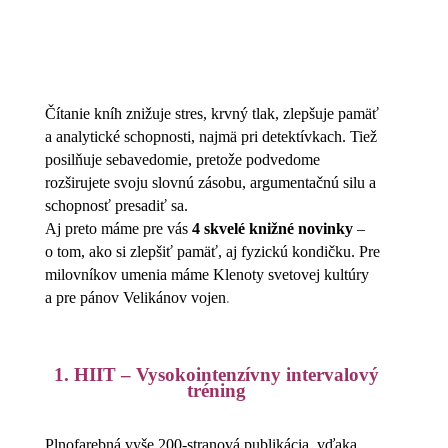
Čítanie kníh znižuje stres, krvný tlak, zlepšuje pamäť
a analytické schopnosti, najmä pri detektívkach. Tiež
posilňuje sebavedomie, pretože podvedome
rozširujete svoju slovnú zásobu, argumentačnú silu a
schopnosť presadiť sa.
Aj preto máme pre vás
4 skvelé knižné novinky
–
o tom, ako si zlepšiť pamäť, aj fyzickú kondičku. Pre
milovníkov umenia máme Klenoty svetovej kultúry
.
a pre pánov Velikánov vojen
1. HIIT – Vysokointenzívny intervalový
tréning
Plnofarebná vyše 200-stranová publikácia, vďaka