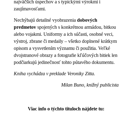
najväčších úspechov a s typickými výrokmi i
zaujímavosťami.
Nechýbajú detailné vyobrazenia
dobových
predmetov
spojených s konkrétnou armádou, bitkou
alebo vojakmi. Uniformy a ich súčasti, osobné veci,
výstroj, zbrane či medaily – všetko doplnené krátkym
opisom a vysvetlením významu či použitia. Veľké
dvojstranové obrazy a fotografie kľúčových bitiek len
podčiarkujú jedinečnosť tohto pútavého dokumentu.
Kniha vychádza v preklade Veroniky Zitta.
Milan Buno, knižný publicista
Viac info o týchto tituloch nájdete tu: