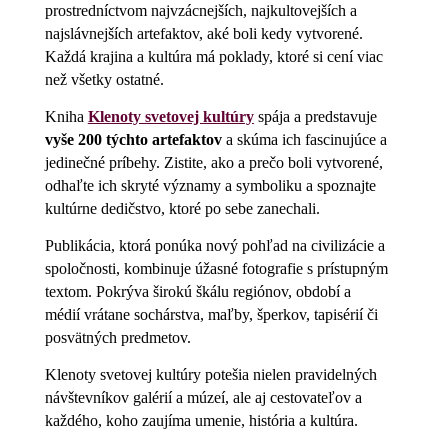
prostredníctvom najvzácnejších, najkultovejších a
najslávnejších artefaktov, aké boli kedy vytvorené.
Každá krajina a kultúra má poklady, ktoré si cení viac
než všetky ostatné.
Kniha
Klenoty svetovej kultúry
spája a predstavuje
vyše 200 týchto artefaktov
a skúma ich fascinujúce a
jedinečné príbehy. Zistite, ako a prečo boli vytvorené,
odhaľte ich skryté významy a symboliku a spoznajte
kultúrne dedičstvo, ktoré po sebe zanechali.
Publikácia, ktorá ponúka nový pohľad na civilizácie a
spoločnosti, kombinuje úžasné fotografie s prístupným
textom. Pokrýva širokú škálu regiónov, období a
médií vrátane sochárstva, maľby, šperkov, tapisérií či
posvätných predmetov.
Klenoty svetovej kultúry potešia nielen pravidelných
návštevníkov galérií a múzeí, ale aj cestovateľov a
každého, koho zaujíma umenie, história a kultúra.