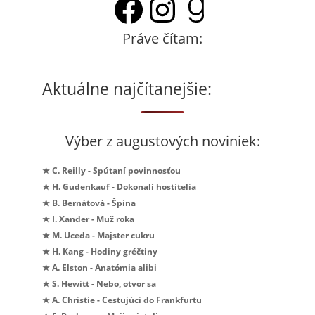
Facebook
Instagram
Goodrea
Práve čítam:
Aktuálne najčítanejšie:
Výber z augustových noviniek:
★ C. Reilly - Spútaní povinnosťou
★ H. Gudenkauf - Dokonalí hostitelia
★ B. Bernátová - Špina
★ I. Xander - Muž roka
★ M. Uceda - Majster cukru
★ H. Kang - Hodiny gréčtiny
★ A. Elston - Anatómia alibi
★ S. Hewitt - Nebo, otvor sa
★ A. Christie - Cestujúci do Frankfurtu