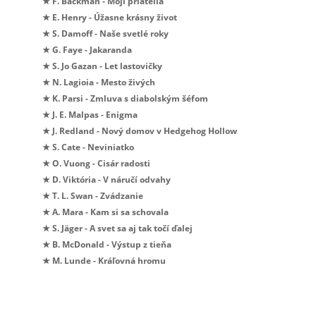
★ F. Backman - Moji priatelia
★ E. Henry - Úžasne krásny život
★ S. Damoff - Naše svetlé roky
★ G. Faye - Jakaranda
★ S. Jo Gazan - Let lastovičky
★ N. Lagioia - Mesto živých
★ K. Parsi - Zmluva s diabolským šéfom
★ J. E. Malpas - Enigma
★ J. Redland - Nový domov v Hedgehog Hollow
★ S. Cate - Neviniatko
★ O. Vuong - Cisár radosti
★ D. Viktória - V náručí odvahy
★ T. L. Swan - Zvádzanie
★ A. Mara - Kam si sa schovala
★ S. Jäger - A svet sa aj tak točí ďalej
★ B. McDonald - Výstup z tieňa
★ M. Lunde - Kráľovná hromu