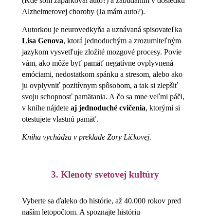
(Kde som zaparkoval auto?) a zabúdaním v dôsledku
Alzheimerovej choroby (Ja mám auto?).
Autorkou je neurovedkyňa a uznávaná spisovateľka
Lisa Genova
, ktorá jednoduchým a zrozumiteľným
jazykom vysvetľuje zložité mozgové procesy. Povie
vám, ako môže byť pamäť negatívne ovplyvnená
emóciami, nedostatkom spánku a stresom, alebo ako
ju ovplyvniť pozitívnym spôsobom, a tak si zlepšiť
svoju schopnosť pamätania. A čo sa mne veľmi páči,
v knihe nájdete
aj jednoduché cvičenia
, ktorými si
otestujete vlastnú pamäť.
Kniha vychádza v preklade Zory Ličkovej.
3. Klenoty svetovej kultúry
Vyberte sa ďaleko do histórie, až 40.000 rokov pred
naším letopočtom. A spoznajte históriu