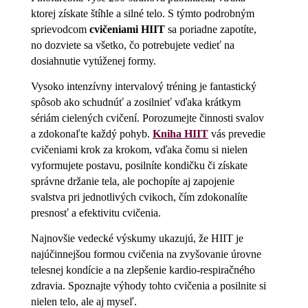
ktorej získate štíhle a silné telo. S týmto podrobným
sprievodcom
cvičeniami HIIT
sa poriadne zapotíte,
no dozviete sa všetko, čo potrebujete vedieť na
dosiahnutie vytúženej formy.
Vysoko intenzívny intervalový tréning je fantastický
spôsob ako schudnúť a zosilnieť vďaka krátkym
sériám cielených cvičení. Porozumejte činnosti svalov
a zdokonaľte každý pohyb.
Kniha HIIT
vás prevedie
cvičeniami krok za krokom, vďaka čomu si nielen
vyformujete postavu, posilníte kondičku či získate
správne držanie tela, ale pochopíte aj zapojenie
svalstva pri jednotlivých cvikoch, čím zdokonalíte
presnosť a efektivitu cvičenia.
Najnovšie vedecké výskumy ukazujú, že HIIT je
najúčinnejšou formou cvičenia na zvyšovanie úrovne
telesnej kondície a na zlepšenie kardio-respiračného
zdravia. Spoznajte výhody tohto cvičenia a posilnite si
nielen telo, ale aj myseľ.