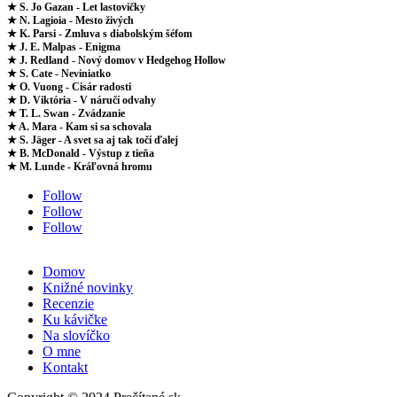
★ S. Jo Gazan - Let lastovičky
★ N. Lagioia - Mesto živých
★ K. Parsi - Zmluva s diabolským šéfom
★ J. E. Malpas - Enigma
★ J. Redland - Nový domov v Hedgehog Hollow
★ S. Cate - Neviniatko
★ O. Vuong - Cisár radosti
★ D. Viktória - V náručí odvahy
★ T. L. Swan - Zvádzanie
★ A. Mara - Kam si sa schovala
★ S. Jäger - A svet sa aj tak točí ďalej
★ B. McDonald - Výstup z tieňa
★ M. Lunde - Kráľovná hromu
Follow
Follow
Follow
Domov
Knižné novinky
Recenzie
Ku kávičke
Na slovíčko
O mne
Kontakt