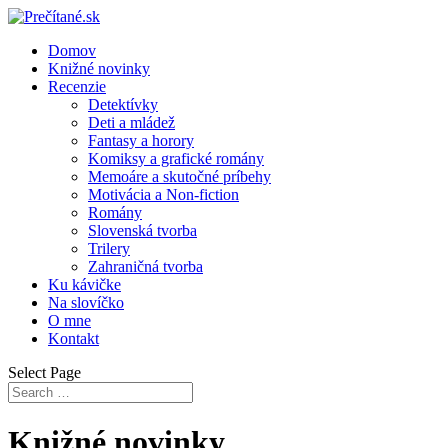
Domov
Knižné novinky
Recenzie
Detektívky
Deti a mládež
Fantasy a horory
Komiksy a grafické romány
Memoáre a skutočné príbehy
Motivácia a Non-fiction
Romány
Slovenská tvorba
Trilery
Zahraničná tvorba
Ku kávičke
Na slovíčko
O mne
Kontakt
Select Page
Knižné novinky