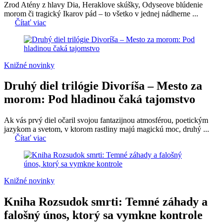
Zrod Atény z hlavy Dia, Heraklove skúšky, Odyseove blúdenie
morom či tragický Ikarov pád – to všetko v jednej nádherne ...
Čítať viac
Knižné novinky
Druhý diel trilógie Divoríša – Mesto za
morom: Pod hladinou čaká tajomstvo
Ak vás prvý diel očaril svojou fantazijnou atmosférou, poetickým
jazykom a svetom, v ktorom rastliny majú magickú moc, druhý ...
Čítať viac
Knižné novinky
Kniha Rozsudok smrti: Temné záhady a
falošný únos, ktorý sa vymkne kontrole