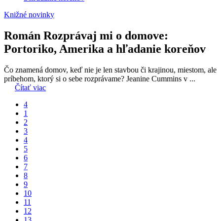
Knižné novinky
Román Rozprávaj mi o domove:
Portoriko, Amerika a hľadanie koreňov
Čo znamená domov, keď nie je len stavbou či krajinou, miestom, ale
príbehom, ktorý si o sebe rozprávame? Jeanine Cummins v ...
Čítať viac
4
1
2
3
4
5
6
7
8
9
10
11
12
13