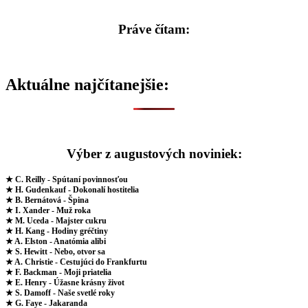
Práve čítam:
Aktuálne najčítanejšie:
Výber z augustových noviniek:
★ C. Reilly - Spútaní povinnosťou
★ H. Gudenkauf - Dokonalí hostitelia
★ B. Bernátová - Špina
★ I. Xander - Muž roka
★ M. Uceda - Majster cukru
★ H. Kang - Hodiny gréčtiny
★ A. Elston - Anatómia alibi
★ S. Hewitt - Nebo, otvor sa
★ A. Christie - Cestujúci do Frankfurtu
★ F. Backman - Moji priatelia
★ E. Henry - Úžasne krásny život
★ S. Damoff - Naše svetlé roky
★ G. Faye - Jakaranda