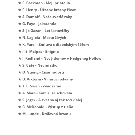
★ F. Backman - Moji priatelia
★ E. Henry - Úžasne krásny život
★ S. Damoff - Naše svetlé roky
★ G. Faye - Jakaranda
★ S. Jo Gazan - Let lastovičky
★ N. Lagioia - Mesto živých
★ K. Parsi - Zmluva s diabolským šéfom
★ J. E. Malpas - Enigma
★ J. Redland - Nový domov v Hedgehog Hollow
★ S. Cate - Neviniatko
★ O. Vuong - Cisár radosti
★ D. Viktória - V náručí odvahy
★ T. L. Swan - Zvádzanie
★ A. Mara - Kam si sa schovala
★ S. Jäger - A svet sa aj tak točí ďalej
★ B. McDonald - Výstup z tieňa
★ M. Lunde - Kráľovná hromu