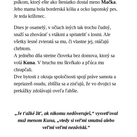
psíkom, ktorý ešte ako šteniatko dostal meno
Mačka
.
Jeho mama bola borderská kólia a ocko laponský pes.
Je teda kríženec.
Dnes je osamelý, v očiach iných tak trochu čudný,
snaží sa zhovárať s vtákmi a spriateliť s losmi. Ale
všetky lesné zvieratá sa mu, či vlastne jej, otáčajú
chrbtom.
A jedného dňa stretne človeka bez domova, ktorý sa
volá
Kuna
. V bruchu mu škvŕkalo a pľúca mu
chrapčali.
Dve bytosti z okraja spoločnosti spojí práve samota a
nepriazeň osudu, zblížia sa a zisťujú, že vo dvojici sa
prekážky zdolávajú oveľa ľahšie.
„Je ťažké žiť, ak nikomu nedôveruješ,“ vysvetľoval
muž menom Kuna, „vtedy si veľmi smutná alebo
veľmi veľmi nezávislá.“