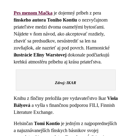
Pes menom Mačka
je dojemný príbeh z pera
fínskeho autora Toniho Kontiu
o nezvyčajnom
priateľstve medzi dvoma osamelými bytosťami.
Nájdete v ňom návod, ako akceptovať rozdiely,
zbaviť sa predsudkov, nesústrediť sa len na
zovňajšok, ale nazrieť aj pod povrch. Harmonické
ilustrácie Eliny Warstovej
dokonale podčiarkujú
krehkú atmosféru príbehu aj krásu priateľstva.
Zdroj: IKAR
Knihu z fínčiny preložila pre vydavateľstvo Ikar
Viola
Bályová
a vyšla s finančnou podporou FILI, Finnish
Literature Exchange.
Helsinčan
Tomi Kontio
je jedným z najpoprednejších
a najuznávanejších fínskych básnikov svojej