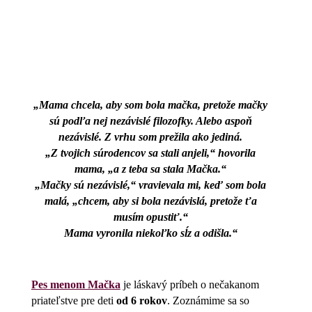
„Mama chcela, aby som bola mačka, pretože mačky
sú podľa nej nezávislé filozofky. Alebo aspoň
nezávislé. Z vrhu som prežila ako jediná.
„Z tvojich súrodencov sa stali anjeli,“ hovorila
mama, „a z teba sa stala Mačka.“
„Mačky sú nezávislé,“ vravievala mi, keď som bola
malá, „chcem, aby si bola nezávislá, pretože ťa
musím opustiť.“
Mama vyronila niekoľko sĺz a odišla.“
Pes menom Mačka
je láskavý príbeh o nečakanom
priateľstve pre deti
od 6 rokov
. Zoznámime sa so