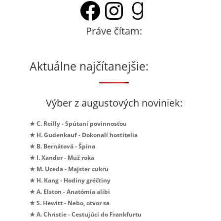
Facebook
Instagram
Goodrea
Práve čítam:
Aktuálne najčítanejšie:
Výber z augustových noviniek:
★ C. Reilly - Spútaní povinnosťou
★ H. Gudenkauf - Dokonalí hostitelia
★ B. Bernátová - Špina
★ I. Xander - Muž roka
★ M. Uceda - Majster cukru
★ H. Kang - Hodiny gréčtiny
★ A. Elston - Anatómia alibi
★ S. Hewitt - Nebo, otvor sa
★ A. Christie - Cestujúci do Frankfurtu