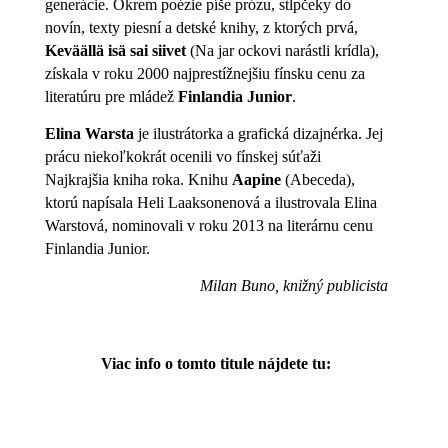
generácie. Okrem poézie píše prózu, stĺpčeky do
novín, texty piesní a detské knihy, z ktorých prvá,
Keväällä isä sai siivet
(Na jar ockovi narástli krídla),
získala v roku 2000 najprestížnejšiu fínsku cenu za
literatúru pre mládež
Finlandia Junior
.
Elina Warsta
je ilustrátorka a grafická dizajnérka. Jej
prácu niekoľkokrát ocenili vo fínskej súťaži
Najkrajšia kniha roka. Knihu
Aapine
(Abeceda),
ktorú napísala Heli Laaksonenová a ilustrovala Elina
Warstová, nominovali v roku 2013 na literárnu cenu
Finlandia Junior.
Milan Buno, knižný publicista
Viac info o tomto titule nájdete tu: