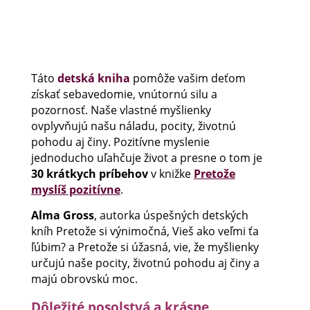
Táto
detská kniha
pomôže vašim deťom
získať sebavedomie, vnútornú silu a
pozornosť. Naše vlastné myšlienky
ovplyvňujú našu náladu, pocity, životnú
pohodu aj činy. Pozitívne myslenie
jednoducho uľahčuje život a presne o tom je
30 krátkych príbehov
v knižke
Pretože
myslíš pozitívne
.
Alma Gross
, autorka úspešných detských
kníh Pretože si výnimočná, Vieš ako veľmi ťa
ľúbim? a Pretože si úžasná, vie, že myšlienky
určujú naše pocity, životnú pohodu aj činy a
majú obrovskú moc.
Dôležité posolstvá a krásne