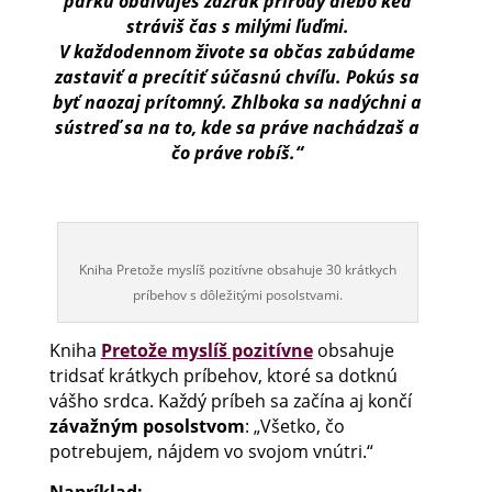
parku obdivuješ zázrak prírody alebo keď
stráviš čas s milými ľuďmi.
V každodennom živote sa občas zabúdame
zastaviť a precítiť súčasnú chvíľu. Pokús sa
byť naozaj prítomný. Zhlboka sa nadýchni a
sústreď sa na to, kde sa práve nachádzaš a
čo práve robíš.“
Kniha Pretože myslíš pozitívne obsahuje 30 krátkych
príbehov s dôležitými posolstvami.
Kniha
Pretože myslíš pozitívne
obsahuje
tridsať krátkych príbehov, ktoré sa dotknú
vášho srdca. Každý príbeh sa začína aj končí
závažným posolstvom
: „Všetko, čo
potrebujem, nájdem vo svojom vnútri.“