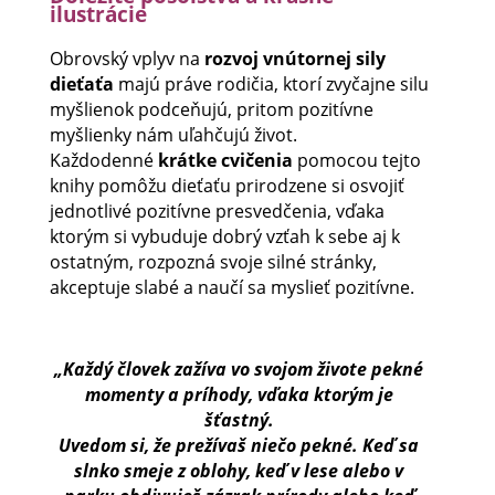
ilustrácie
Obrovský vplyv na
rozvoj vnútornej sily
dieťaťa
majú práve rodičia, ktorí zvyčajne silu
myšlienok podceňujú, pritom pozitívne
myšlienky nám uľahčujú život.
Každodenné
krátke cvičenia
pomocou tejto
knihy pomôžu dieťaťu prirodzene si osvojiť
jednotlivé pozitívne presvedčenia, vďaka
ktorým si vybuduje dobrý vzťah k sebe aj k
ostatným, rozpozná svoje silné stránky,
akceptuje slabé a naučí sa myslieť pozitívne.
„Každý človek zažíva vo svojom živote pekné
momenty a príhody, vďaka ktorým je
šťastný.
Uvedom si, že prežívaš niečo pekné. Keď sa
slnko smeje z oblohy, keď v lese alebo v