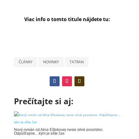
Viac info o tomto titule nájdete tu:
ČLÁNKY
NOVINKY
TATRAN
Prečítajte si aj:
Nový román od Alice Eštokovej nesie silné posolstvo.
Odpúšťajme…kým je ešte čas