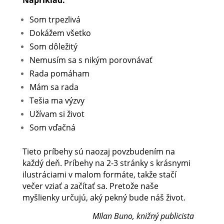
Napríklad:
Som trpezlivá
Dokážem všetko
Som dôležitý
Nemusím sa s nikým porovnávať
Rada pomáham
Mám sa rada
Tešia ma výzvy
Užívam si život
Som vďačná
Tieto príbehy sú naozaj povzbudením na
každý deň. Príbehy na 2-3 stránky s krásnymi
ilustráciami v malom formáte, takže stačí
večer vziať a začítať sa. Pretože naše
myšlienky určujú, aký pekný bude náš život.
MIlan Buno, knižný publicista