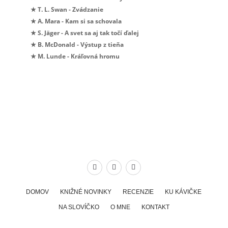
★ T. L. Swan - Zvádzanie
★ A. Mara - Kam si sa schovala
★ S. Jäger - A svet sa aj tak točí ďalej
★ B. McDonald - Výstup z tieňa
★ M. Lunde - Kráľovná hromu
DOMOV
KNIŽNÉ NOVINKY
RECENZIE
KU KÁVIČKE
NA SLOVÍČKO
O MNE
KONTAKT