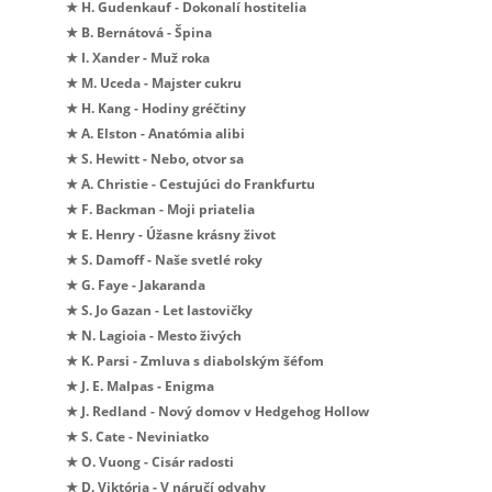
★ H. Gudenkauf - Dokonalí hostitelia
★ B. Bernátová - Špina
★ I. Xander - Muž roka
★ M. Uceda - Majster cukru
★ H. Kang - Hodiny gréčtiny
★ A. Elston - Anatómia alibi
★ S. Hewitt - Nebo, otvor sa
★ A. Christie - Cestujúci do Frankfurtu
★ F. Backman - Moji priatelia
★ E. Henry - Úžasne krásny život
★ S. Damoff - Naše svetlé roky
★ G. Faye - Jakaranda
★ S. Jo Gazan - Let lastovičky
★ N. Lagioia - Mesto živých
★ K. Parsi - Zmluva s diabolským šéfom
★ J. E. Malpas - Enigma
★ J. Redland - Nový domov v Hedgehog Hollow
★ S. Cate - Neviniatko
★ O. Vuong - Cisár radosti
★ D. Viktória - V náručí odvahy