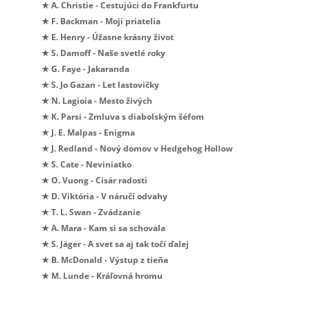
★ A. Christie - Cestujúci do Frankfurtu
★ F. Backman - Moji priatelia
★ E. Henry - Úžasne krásny život
★ S. Damoff - Naše svetlé roky
★ G. Faye - Jakaranda
★ S. Jo Gazan - Let lastovičky
★ N. Lagioia - Mesto živých
★ K. Parsi - Zmluva s diabolským šéfom
★ J. E. Malpas - Enigma
★ J. Redland - Nový domov v Hedgehog Hollow
★ S. Cate - Neviniatko
★ O. Vuong - Cisár radosti
★ D. Viktória - V náručí odvahy
★ T. L. Swan - Zvádzanie
★ A. Mara - Kam si sa schovala
★ S. Jäger - A svet sa aj tak točí ďalej
★ B. McDonald - Výstup z tieňa
★ M. Lunde - Kráľovná hromu