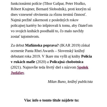
funkcionármi polície (Tibor Gašpar, Peter Hraško,
Róbert Krajmer, Bernard Slobodník), proti ktorým sú
dnes vznesené obvinenia za rôznu trestnú činnosť.
Najmä prežité zákernosti z posledných rokov
policajnej kariéry ho inšpirovali k tomu, aby čitateľom
vo svojich knihách poodhalil to, čo malo navždy
zostať tajomstvom.
Za debut
Mafiánska poprava?
(IKAR 2019) získal
ocenenie Panta Rhei Awards – Slovenský knižný
debutant roka 2019. V Ikare mu vyšli aj knihy
Polícia
v rukách mafie
(2020) a
Policajná chobotnica
(2021). Najnovšie teda štvrtý diel s názvom
Spolok
Judášov
.
Milan Buno, knižný publicista
Viac info o tomto titule nájdete tu: