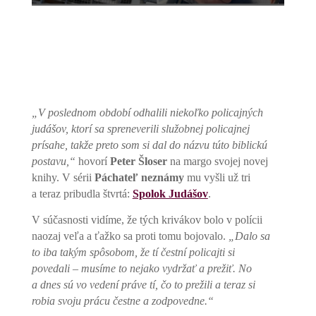
„V poslednom období odhalili niekoľko policajných
judášov, ktorí sa spreneverili služobnej policajnej
prísahe, takže preto som si dal do názvu túto biblickú
postavu,“
hovorí
Peter Šloser
na margo svojej novej
knihy. V sérii
Páchateľ neznámy
mu vyšli už tri
a teraz pribudla štvrtá:
Spolok Judášov
.
V súčasnosti vidíme, že tých krivákov bolo v polícii
naozaj veľa a ťažko sa proti tomu bojovalo.
„Dalo sa
to iba takým spôsobom, že tí čestní policajti si
povedali – musíme to nejako vydržať a prežiť. No
a dnes sú vo vedení práve tí, čo to prežili a teraz si
robia svoju prácu čestne a zodpovedne.“