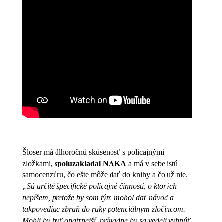
Šloser má dlhoročnú skúsenosť s policajnými
zložkami,
spoluzakladal NAKA
a má v sebe istú
samocenzúru, čo ešte môže dať do knihy a čo už nie.
„Sú určité špecifické policajné činnosti, o ktorých
nepíšem, pretože by som tým mohol dať návod a
takpovediac zbraň do ruky potenciálnym zločincom.
Mohli by byť opatrnejší, prípadne by sa vedeli vyhnúť