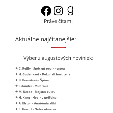
Facebook
Instagram
Goodrea
Práve čítam:
Aktuálne najčítanejšie:
Výber z augustových noviniek:
★ C. Reilly - Spútaní povinnosťou
★ H. Gudenkauf - Dokonalí hostitelia
★ B. Bernátová - Špina
★ I. Xander - Muž roka
★ M. Uceda - Majster cukru
★ H. Kang - Hodiny gréčtiny
★ A. Elston - Anatómia alibi
★ S. Hewitt - Nebo, otvor sa