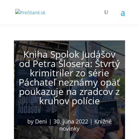
Kniha Spolok Judášov
od Petra Šlosera: Štvrtý
krimitriler zo série
Páchateľ neznámy opäť
poukazuje na zradcov z
kruhov polície
by
Deni
|
30. júna 2022
|
Knižné
novinky