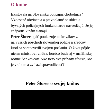
O knihe
Existovala na Slovensku policajná chobotnica?
Vznesené obvinenia a právoplatné odsúdenia
bývalých policajných funkcionárov nasvedčujú, že jej
chápadlá k nám siahajú.
Peter Šloser
opäť poukazuje na krivákov z
najvyšších poschodí slovenskej polície a zradcov,
ktorí sa spreneverili svojmu poslaniu. O život pôjde
nielen ministrovi vnútra, horúco bude aj v mafiánskej
rodine Šenkovcov. Ako tieto dva prípady súvisia, kto
je vrahom a zvíťazí spravodlivosť?
Peter Šloser o svojej knihe: