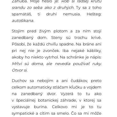
Záhuba. Moje heslo je:
Rob si radšej krutú
srandu zo seba ako z druhých
. Ty sa z toho
spamätáš, tí druhí nemusia. Hešteg:
autošikana
.
Stojím pred živým plotom a za ním stojí
zanedbaný dom. Steny sú trochu krivé.
Pôsobí, že každú chvíľu spadne. Na bráne ani
pri nej nie je zvonček. Iba nejaké kábliky,
akoby ho niekto vytrhol. Na schránke je nápis:
Mŕtvi sú doma, ale nevedia používať ruky.
Otvor si.
Duchov sa nebojím a ani čudákov, preto
celkom automaticky stláčam kľučku a vojdem
na zanedbaný dvor. Vyzerá to tu ako
v špeciálnej botanickej záhrade, v ktorej sa
vystavuje burina. Celkovo mi je to tu
sympatické a cítim sa smelo. Čo sa mi môže