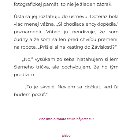
fotografickej pamäti to nie je žiaden zázrak.
Ústa sa jej rozťahujú do úsmevu. Doteraz bola
viac menej vážna. „Si chodiaca encyklopédia,“
poznamená. Vôbec ju neudivuje, že som
čudný a že som sa len pred chvíľou premenil
na robota. „Prišiel si na kasting do Závislosti?“
„No,“ vysúkam zo seba. Naťahujem si lem
čierneho trička, ale pochybujem, že ho tým
predĺžim.
„To je skvelé. Neviem sa dočkať, keď ťa
budem počuť.“
Viac info o tomto titule nájdete tu:
alebo