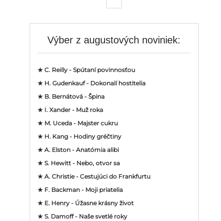
Výber z augustových noviniek:
★ C. Reilly - Spútaní povinnosťou
★ H. Gudenkauf - Dokonalí hostitelia
★ B. Bernátová - Špina
★ I. Xander - Muž roka
★ M. Uceda - Majster cukru
★ H. Kang - Hodiny gréčtiny
★ A. Elston - Anatómia alibi
★ S. Hewitt - Nebo, otvor sa
★ A. Christie - Cestujúci do Frankfurtu
★ F. Backman - Moji priatelia
★ E. Henry - Úžasne krásny život
★ S. Damoff - Naše svetlé roky