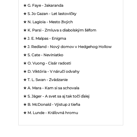
★ G. Faye - Jakaranda
★ S. Jo Gazan - Let lastovičky
★ N. Lagioia - Mesto živých
★ K. Parsi - Zmluva s diabolským šéfom
★ J. E. Malpas - Enigma
★ J. Redland - Nový domov v Hedgehog Hollow
★ S. Cate - Neviniatko
★ O. Vuong - Cisár radosti
★ D. Viktória - V náručí odvahy
★ T. L. Swan - Zvádzanie
★ A. Mara - Kam si sa schovala
★ S. Jäger - A svet sa aj tak točí ďalej
★ B. McDonald - Výstup z tieňa
★ M. Lunde - Kráľovná hromu