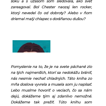
šoku a s úžasom som sledovala, ako svet
zareagoval. Bol Chester naozaj len rocker,
ktorý nevedel čo od dobroty? Alebo v ňom
driemal malý chlapec s doráňanou dušou?
Pomyslenie na to, že je na svete páchané zlo
na tých najmenších, ktorí sa nedokážu brániť,
nás nesmie nechať chladných. Táto kniha zo
mňa doslova vyvrela a musela som ju napísať.
Lebo musíme hovoriť o veciach, čo sa nám
dejú, dokážeme tým aj zdanlivo nemožné.
Dokážeme tak prežiť. Túto knihu som