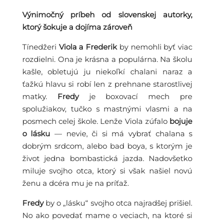
Výnimočný príbeh od slovenskej autorky,
ktorý šokuje a dojíma zároveň
Tínedžeri
Viola a Frederik
by nemohli byť viac
rozdielni. Ona je krásna a populárna. Na školu
kašle, obletujú ju niekoľkí chalani naraz a
ťažkú hlavu si robí len z prehnane starostlivej
matky.
Fredy
je boxovací mech pre
spolužiakov, tučko s mastnými vlasmi a na
posmech celej škole. Lenže Viola zúfalo
bojuje
o lásku
— nevie, či si má vybrať chalana s
dobrým srdcom, alebo bad boya, s ktorým je
život jedna bombastická jazda. Nadovšetko
miluje svojho otca, ktorý si však našiel novú
ženu a dcéra mu je na príťaž.
Fredy
by o „lásku“ svojho otca najradšej prišiel.
No ako povedať mame o veciach, na ktoré si