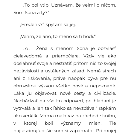
„To bol vtip. Uznávam, že veľmi o ničom.
Som Soňa a ty?“
„Frederik?“ spýtam sa jej.
„Verím, že áno, to meno sa ti hodí.“
„A.. Žena s menom Soňa je obzvlášť
cieľavedomá a priamočiara. Vždy vie ako
dosiahnuť svoje a nestratiť pritom nič zo svojej
nezávislosti a ustálených zásad. Nemá strach
ani z riskovania, práve naopak býva pre ňu
obrovskou výzvou všetko nové a nepoznané.
Láka ju objavovať nové cesty a civilizácie.
Nachádzať na všetko odpoveď, pri hľadaní je
vytrvalá a len tak ľahko sa nevzdáva,“ rapkám
ako verklík. Mama mala raz na záchode knihu,
v ktorej boli významy mien. Tie
najfascinujúcejšie som si zapamätal. Pri mojej