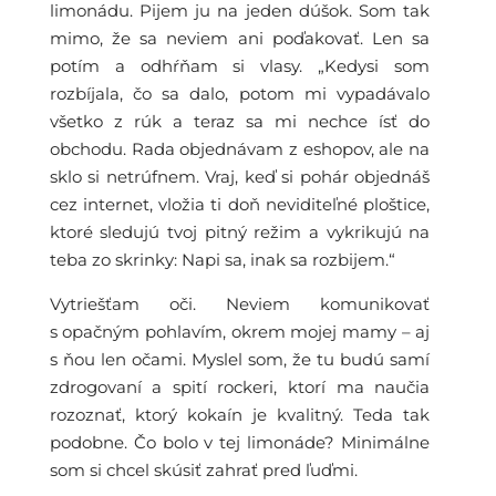
limonádu. Pijem ju na jeden dúšok. Som tak
mimo, že sa neviem ani poďakovať. Len sa
potím a odhŕňam si vlasy. „Kedysi som
rozbíjala, čo sa dalo, potom mi vypadávalo
všetko z rúk a teraz sa mi nechce ísť do
obchodu. Rada objednávam z eshopov, ale na
sklo si netrúfnem. Vraj, keď si pohár objednáš
cez internet, vložia ti doň neviditeľné ploštice,
ktoré sledujú tvoj pitný režim a vykrikujú na
teba zo skrinky: Napi sa, inak sa rozbijem.“
Vytriešťam oči. Neviem komunikovať
s opačným pohlavím, okrem mojej mamy – aj
s ňou len očami. Myslel som, že tu budú samí
zdrogovaní a spití rockeri, ktorí ma naučia
rozoznať, ktorý kokaín je kvalitný. Teda tak
podobne. Čo bolo v tej limonáde? Minimálne
som si chcel skúsiť zahrať pred ľuďmi.