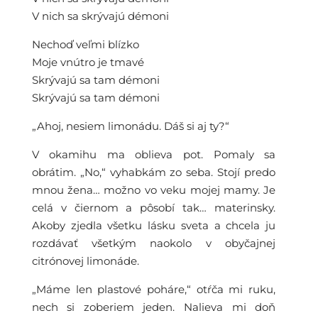
V nich sa skrývajú démoni
Nechoď veľmi blízko
Moje vnútro je tmavé
Skrývajú sa tam démoni
Skrývajú sa tam démoni
„Ahoj, nesiem limonádu. Dáš si aj ty?“
V okamihu ma oblieva pot. Pomaly sa
obrátim. „No,“ vyhabkám zo seba. Stojí predo
mnou žena… možno vo veku mojej mamy. Je
celá v čiernom a pôsobí tak… materinsky.
Akoby zjedla všetku lásku sveta a chcela ju
rozdávať všetkým naokolo v obyčajnej
citrónovej limonáde.
„Máme len plastové poháre,“ otŕča mi ruku,
nech si zoberiem jeden. Nalieva mi doň