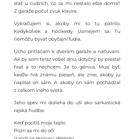
stať u cudzích, čo sa mi nestalo ešte doma?
Z garáže počuť zvuk klavíra.
Vykračujem si, akoby mi to tu patrilo.
Kedykoľvek a hocikedy. Usmejem sa. Tu
nemôžu bývať obyčajní ľudia.
Ucho pritláčam k dverám garáže a načúvam.
Ak by som teraz vošiel dnu, dotyčný by prestal
hrať a to nechcem. Je to génius. Musí byť,
keďže hrá známu pieseň, ale znie, akoby ju
napísal on sám. A akoby on sám pochádzal
z celkom iného sveta.
Jeho spev mi dolieha do uší ako sarkastická
rajská hudba:
Keď pocítiš moje teplo
Pozri sa mi do očí
V nich sa skrývajú démoni