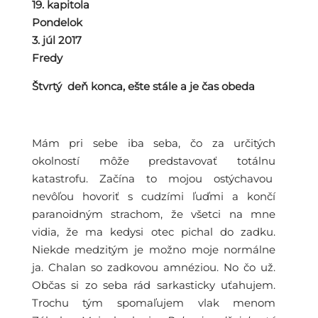
19. kapitola
Pondelok
3. júl 2017
Fredy
Štvrtý deň konca, ešte stále a je čas obeda
Mám pri sebe iba seba, čo za určitých
okolností môže predstavovať totálnu
katastrofu. Začína to mojou ostýchavou
nevôľou hovoriť s cudzími ľuďmi a končí
paranoidným strachom, že všetci na mne
vidia, že ma kedysi otec pichal do zadku.
Niekde medzitým je možno moje normálne
ja. Chalan so zadkovou amnéziou. No čo už.
Občas si zo seba rád sarkasticky uťahujem.
Trochu tým spomaľujem vlak menom