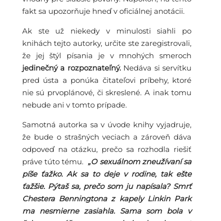
fakt sa upozorňuje hneď v oficiálnej anotácii.
Ak ste už niekedy v minulosti siahli po
knihách tejto autorky, určite ste zaregistrovali,
že jej štýl písania je v mnohých smeroch
jedinečný a rozpoznateľný.
Nedáva si servítku
pred ústa a ponúka čitateľovi príbehy, ktoré
nie sú prvoplánové, či skreslené. A inak tomu
nebude ani v tomto prípade.
Samotná autorka sa v úvode knihy vyjadruje,
že bude o strašných veciach a zároveň dáva
odpoveď na otázku, prečo sa rozhodla riešiť
práve túto tému.
„O sexuálnom zneužívaní sa
píše ťažko. Ak sa to deje v rodine, tak ešte
ťažšie. Pýtaš sa, prečo som ju napísala? Smrť
Chestera Benningtona z kapely Linkin Park
ma nesmierne zasiahla. Sama som bola v