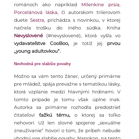
románoch ako napríklad
Milenkine prsia,
Porcelánová láska,
či autorskom trilerovom
duete
Sestra,
prichádza s novinkou, v ktorej
načrela trošku do iného súdka. Kniha
Nevyslovené
(#nevyslovené), ktorá vyšla vo
vydavateľstve CooBoo,
je totiž jej
prvou
„young adultovkou“.
Nevhodná pre slabšie povahy
Možno sa vám tento žáner, určený primárne
pre mládež, spája prevažne s tematikou lásky,
ktorá vzplanie medzi hlavnými hrdinami. V
tomto prípade je tomu však úplne inak.
Autorka sa primárne rozhodla predostrieť
čitateľovi
ťažkú tému,
o ktorej sa toľko
nehovorí. Už len slovné spojenie „sexuálne
zneužívanie“ hovorí o tom, že príbeh nebude
vhodný pre slabšie povahy. Napokon, na tento