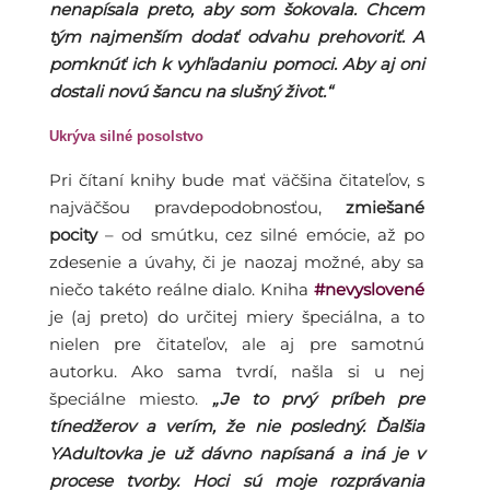
nenapísala preto, aby som šokovala. Chcem
tým najmenším dodať odvahu prehovoriť. A
pomknúť ich k vyhľadaniu pomoci. Aby aj oni
dostali novú šancu na slušný život.“
Ukrýva silné posolstvo
Pri čítaní knihy bude mať väčšina čitateľov, s
najväčšou pravdepodobnosťou,
zmiešané
pocity
– od smútku, cez silné emócie, až po
zdesenie a úvahy, či je naozaj možné, aby sa
niečo takéto reálne dialo. Kniha
#nevyslovené
je (aj preto) do určitej miery špeciálna, a to
nielen pre čitateľov, ale aj pre samotnú
autorku. Ako sama tvrdí, našla si u nej
špeciálne miesto.
„Je to prvý príbeh pre
tínedžerov a verím, že nie posledný. Ďalšia
YAdultovka je už dávno napísaná a iná je v
procese tvorby. Hoci sú moje rozprávania