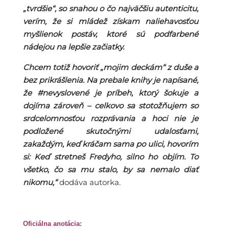
„tvrdšie“, so snahou o čo najväčšiu autenticitu,
verím, že si mládež získam naliehavosťou
myšlienok postáv, ktoré sú podfarbené
nádejou na lepšie začiatky.
Chcem totiž hovoriť „mojim deckám“ z duše a
bez prikrášlenia. Na prebale knihy je napísané,
že #nevyslovené je príbeh, ktorý šokuje a
dojíma zároveň – celkovo sa stotožňujem so
srdcelomnosťou rozprávania a hoci nie je
podložené skutočnými udalosťami,
zakaždým, keď kráčam sama po ulici, hovorím
si: Keď stretneš Fredyho, silno ho objím. To
všetko, čo sa mu stalo, by sa nemalo diať
nikomu,“
dodáva autorka.
Oficiálna anotácia: