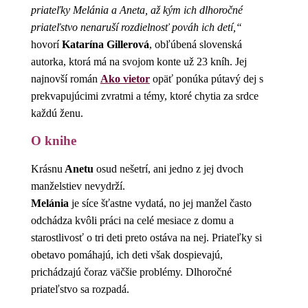
priateľky Melánia a Aneta, až kým ich dlhoročné
priateľstvo nenaruší rozdielnosť pováh ich detí,“
hovorí
Katarína Gillerová
, obľúbená slovenská
autorka, ktorá má na svojom konte už 23 kníh. Jej
najnovší román
Ako vietor
opäť ponúka pútavý dej s
prekvapujúcimi zvratmi a témy, ktoré chytia za srdce
každú ženu.
O knihe
Krásnu
Anetu
osud nešetrí, ani jedno z jej dvoch
manželstiev nevydrží.
Melánia
je síce šťastne vydatá, no jej manžel často
odchádza kvôli práci na celé mesiace z domu a
starostlivosť o tri deti preto ostáva na nej. Priateľky si
obetavo pomáhajú, ich deti však dospievajú,
prichádzajú čoraz väčšie problémy. Dlhoročné
priateľstvo sa rozpadá.