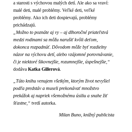
a starosti s výchovou malých detí. Ale ako sa vraví:
malé deti, malé problémy. Veľké deti, veľké
problémy. Ako ich deti dospievajú, problémy
prichádzajú.
„Možno to poznáte aj vy – aj dlhoročné priateľstvá
medzi rodinami sa môžu narušiť kvôli deťom,
dokonca rozpadnúť. Dôvodom môže byť rozdielny
názor na výchovu detí, alebo vzájomné porovnávanie,
či je niektoré šikovnejšie, rozumnejšie, úspešnejšie,“
dodáva
Katka Gillerová
.
„Túto knihu venujem všetkým, ktorým život nevyšiel
podľa predstáv a museli prekonávať množstvo
prekážok aj napriek všemožnému úsiliu a snahe žiť
šťastne,“
tvrdí autorka.
Milan Buno, knižný publicista