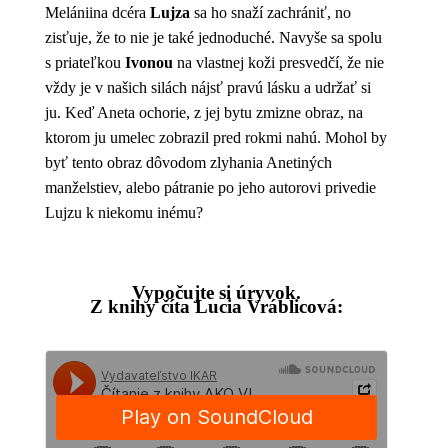
Melániina dcéra
Lujza
sa ho snaží zachrániť, no
zisťuje, že to nie je také jednoduché. Navyše sa spolu
s priateľkou
Ivonou
na vlastnej koži presvedčí, že nie
vždy je v našich silách nájsť pravú lásku a udržať si
ju. Keď Aneta ochorie, z jej bytu zmizne obraz, na
ktorom ju umelec zobrazil pred rokmi nahú. Mohol by
byť tento obraz dôvodom zlyhania Anetiných
manželstiev, alebo pátranie po jeho autorovi privedie
Lujzu k niekomu inému?
Vypočujte si úryvok.
Z knihy číta Lucia Vráblicová: