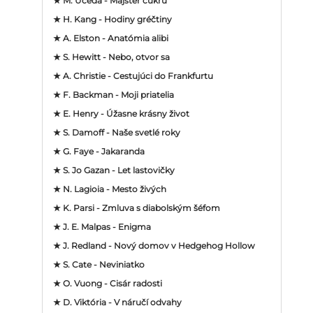
★ M. Uceda - Majster cukru
★ H. Kang - Hodiny gréčtiny
★ A. Elston - Anatómia alibi
★ S. Hewitt - Nebo, otvor sa
★ A. Christie - Cestujúci do Frankfurtu
★ F. Backman - Moji priatelia
★ E. Henry - Úžasne krásny život
★ S. Damoff - Naše svetlé roky
★ G. Faye - Jakaranda
★ S. Jo Gazan - Let lastovičky
★ N. Lagioia - Mesto živých
★ K. Parsi - Zmluva s diabolským šéfom
★ J. E. Malpas - Enigma
★ J. Redland - Nový domov v Hedgehog Hollow
★ S. Cate - Neviniatko
★ O. Vuong - Cisár radosti
★ D. Viktória - V náručí odvahy