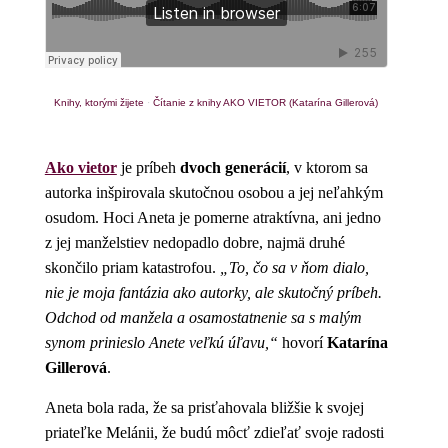
Knihy, ktorými žijete
·
Čítanie z knihy AKO VIETOR (Katarína Gillerová)
Ako vietor
je príbeh
dvoch generácií
, v ktorom sa
autorka inšpirovala skutočnou osobou a jej neľahkým
osudom. Hoci Aneta je pomerne atraktívna, ani jedno
z jej manželstiev nedopadlo dobre, najmä druhé
skončilo priam katastrofou.
„To, čo sa v ňom dialo,
nie je moja fantázia ako autorky, ale skutočný príbeh.
Odchod od manžela a osamostatnenie sa s malým
synom prinieslo Anete veľkú úľavu,“
hovorí
Katarína
Gillerová
.
Aneta bola rada, že sa prisťahovala bližšie k svojej
priateľke Melánii, že budú môcť zdieľať svoje radosti