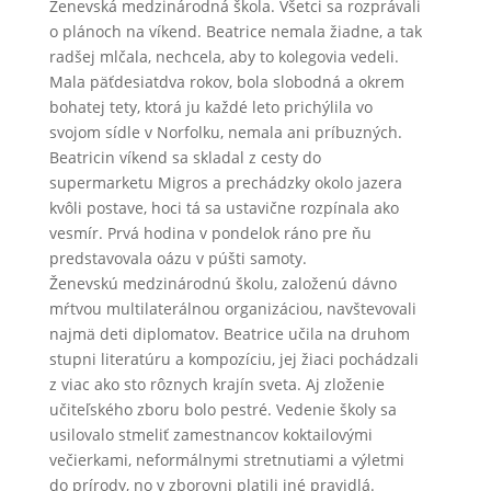
Ženevská medzinárodná škola. Všetci sa rozprávali
o plánoch na víkend. Beatrice nemala žiadne, a tak
radšej mlčala, nechcela, aby to kolegovia vedeli.
Mala päťdesiatdva rokov, bola slobodná a okrem
bohatej tety, ktorá ju každé leto prichýlila vo
svojom sídle v Norfolku, nemala ani príbuzných.
Beatricin víkend sa skladal z cesty do
supermarketu Migros a prechádzky okolo jazera
kvôli postave, hoci tá sa ustavične rozpínala ako
vesmír. Prvá hodina v pondelok ráno pre ňu
predstavovala oázu v púšti samoty.
Ženevskú medzinárodnú školu, založenú dávno
mŕtvou multilaterálnou organizáciou, navštevovali
najmä deti diplomatov. Beatrice učila na druhom
stupni literatúru a kompozíciu, jej žiaci pochádzali
z viac ako sto rôznych krajín sveta. Aj zloženie
učiteľského zboru bolo pestré. Vedenie školy sa
usilovalo stmeliť zamestnancov koktailovými
večierkami, neformálnymi stretnutiami a výletmi
do prírody, no v zborovni platili iné pravidlá.