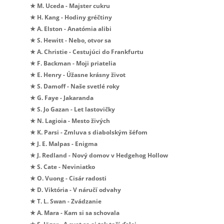
★ M. Uceda - Majster cukru
★ H. Kang - Hodiny gréčtiny
★ A. Elston - Anatómia alibi
★ S. Hewitt - Nebo, otvor sa
★ A. Christie - Cestujúci do Frankfurtu
★ F. Backman - Moji priatelia
★ E. Henry - Úžasne krásny život
★ S. Damoff - Naše svetlé roky
★ G. Faye - Jakaranda
★ S. Jo Gazan - Let lastovičky
★ N. Lagioia - Mesto živých
★ K. Parsi - Zmluva s diabolským šéfom
★ J. E. Malpas - Enigma
★ J. Redland - Nový domov v Hedgehog Hollow
★ S. Cate - Neviniatko
★ O. Vuong - Cisár radosti
★ D. Viktória - V náručí odvahy
★ T. L. Swan - Zvádzanie
★ A. Mara - Kam si sa schovala