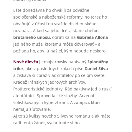
Ešte donedávna ho chválili za odvážne
spoločenské a náboženské reformy, no teraz ho
obviňujú z účasti na vražde disidentského
novinára. A keď sa jeho dcéra stane obeťou
brutálneho únosu,
obráti sa na
Gabriela Allona
–
jediného muža, ktorému môže dôverovať – a
požiada ho, aby ju našiel, kým nebude neskoro.
Nové dievča
je majstrovsky napísaný
špionážny
triler,
aké v posledných rokoch píše
Daniel Silva
a získava si čoraz viac čitateľov po celom svete.
Krádež iránskych jadrových archívov.
Protiteroristické jednotky. Rádioaktívny jed a ruskí
atentátnici. Spravodajské služby. Arzenál
sofistikovaných kyberzbraní. A zabijaci, ktorí
nemajú zľutovanie.
Aj to sú kulisy nového Silvovho románu a ak máte
radi tento žáner, vychutnáte si ho.