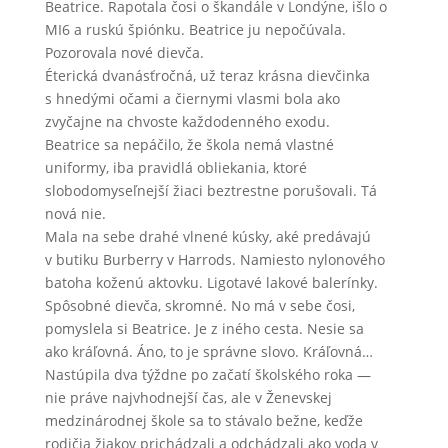
Beatrice. Rapotala čosi o škandále v Londýne, išlo o
MI6 a ruskú špiónku. Beatrice ju nepočúvala.
Pozorovala nové dievča.
Éterická dvanásťročná, už teraz krásna dievčinka
s hnedými očami a čiernymi vlasmi bola ako
zvyčajne na chvoste každodenného exodu.
Beatrice sa nepáčilo, že škola nemá vlastné
uniformy, iba pravidlá obliekania, ktoré
slobodomyseľnejší žiaci beztrestne porušovali. Tá
nová nie.
Mala na sebe drahé vlnené kúsky, aké predávajú
v butiku Burberry v Harrods. Namiesto nylonového
batoha koženú aktovku. Ligotavé lakové balerínky.
Spôsobné dievča, skromné. No má v sebe čosi,
pomyslela si Beatrice. Je z iného cesta. Nesie sa
ako kráľovná. Áno, to je správne slovo. Kráľovná…
Nastúpila dva týždne po začatí školského roka —
nie práve najvhodnejší čas, ale v Ženevskej
medzinárodnej škole sa to stávalo bežne, keďže
rodičia žiakov prichádzali a odchádzali ako voda v