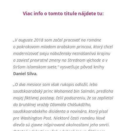
Viac info o tomto titule nájdete tu:
„V auguste 2018 som začal pracovať na románe
o pokrokovom mladom arabskom princovi, ktorý chcel
modernizovať svoju nábožensky neznášanlivú krajinu
a zaviesť prevratné zmeny na Strednom východe a v
širšom islamskom svete,“
vysvetľuje pôvod knihy
Daniel Silva.
„O dva mesiace som však rukopis odložil, lebo
saudskoarabský princ Mohamed bin Salmán, predloha
mojej fiktívnej postavy, čelil podozreniu, že sa zaplietol
do brutálnej vraždy Džamála Chášukdžího,
saudskoarabského disidenta a novinára, ktorý písal
pre Washington Post. Niektoré časti románu Nové
dievča sú zjavne inšpirované okolnosťami jeho smrti.