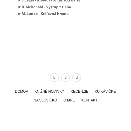
★ S. Jäger - A svet sa aj tak točí ďalej
★ B. McDonald - Výstup z tieňa
★ M. Lunde - Kráľovná hromu
DOMOV
KNIŽNÉ NOVINKY
RECENZIE
KU KÁVIČKE
NA SLOVÍČKO
O MNE
KONTAKT