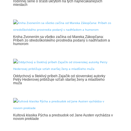
rodinnej série o šťastí ukrytom na tých najnečakanejších
miestach
Kniha Zvonením sa všetko začína od Mareka Zákopčana:
Príbeh zo stredoškolského prostredia podaný s nadhľadom a
humorom
Oddychový a šteklivý príbeh Zajačik od slovenskej autorky
Petry Hederovej približuje vzťah staršej ženy a mladšieho
muža
Kultová klasika Pýcha a predsudok od Jane Austen vychádza v
novom preklade