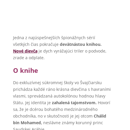
Jedna z najúspešnejších špionážnych sérií
všetkých čias pokračuje
devätnástou knihou.
Nové dievča
je dych vyrážajúci triler o podvode,
zrade a odplate.
O knihe
Do exkluzívnej súkromnej školy vo Švajčiarsku
prichádza každé ráno krásna dievčina s havraními
vlasmi, sprevádzaná autokolónou hodnou hlavy
štátu. Jej identita je
zahalená tajomstvom.
Hovorí
sa, že je dcérou bohatého medzinárodného
obchodníka, no v skutočnosti je jej otcom
Chálid
bin Mohamed,
neslávne známy korunný princ
Saudskej Arábie.