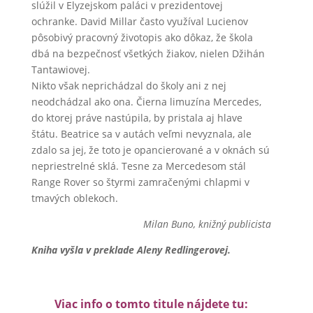
slúžil v Elyzejskom paláci v prezidentovej
ochranke. David Millar často využíval Lucienov
pôsobivý pracovný životopis ako dôkaz, že škola
dbá na bezpečnosť všetkých žiakov, nielen Džihán
Tantawiovej.
Nikto však neprichádzal do školy ani z nej
neodchádzal ako ona. Čierna limuzína Mercedes,
do ktorej práve nastúpila, by pristala aj hlave
štátu. Beatrice sa v autách veľmi nevyznala, ale
zdalo sa jej, že toto je opancierované a v oknách sú
nepriestrelné sklá. Tesne za Mercedesom stál
Range Rover so štyrmi zamračenými chlapmi v
tmavých oblekoch.
Milan Buno, knižný publicista
Kniha vyšla v preklade Aleny Redlingerovej.
Viac info o tomto titule nájdete tu: