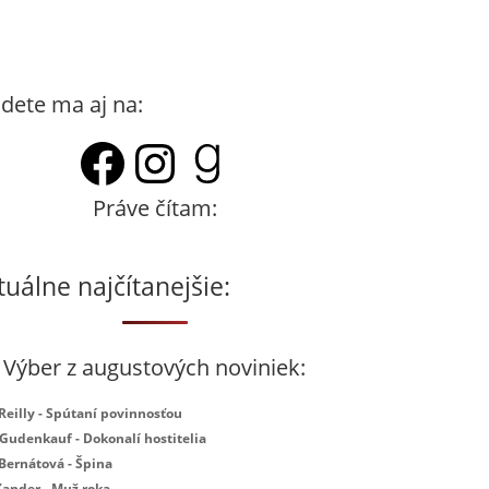
dete ma aj na:
Facebook
Instagram
Goodreads
Práve čítam:
tuálne najčítanejšie:
Výber z augustových noviniek:
 Reilly - Spútaní povinnosťou
 Gudenkauf - Dokonalí hostitelia
 Bernátová - Špina
Xander - Muž roka