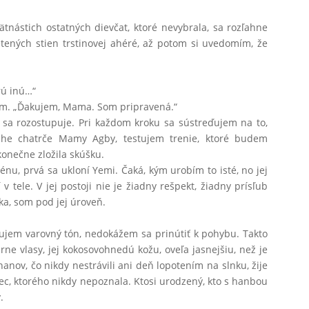
nástich ostatných dievčat, ktoré nevybrala, sa rozľahne
tených stien trstinovej ahéré, až potom si uvedomím, že
rú inú…“
ním. „Ďakujem, Mama. Som pripravená.“
sa rozostupuje. Pri každom kroku sa sústreďujem na to,
ahe chatrče Mamy Agby, testujem trenie, ktoré budem
konečne zložila skúšku.
énu, prvá sa ukloní Yemi. Čaká, kým urobím to isté, no jej
 v tele. V jej postoji nie je žiadny rešpekt, žiadny prísľub
ka, som pod jej úroveň.
čujem varovný tón, nedokážem sa prinútiť k pohybu. Takto
erne vlasy, jej kokosovohnedú kožu, oveľa jasnejšiu, než je
anov, čo nikdy nestrávili ani deň lopotením na slnku, žije
otec, ktorého nikdy nepoznala. Ktosi urodzený, kto s hanbou
.