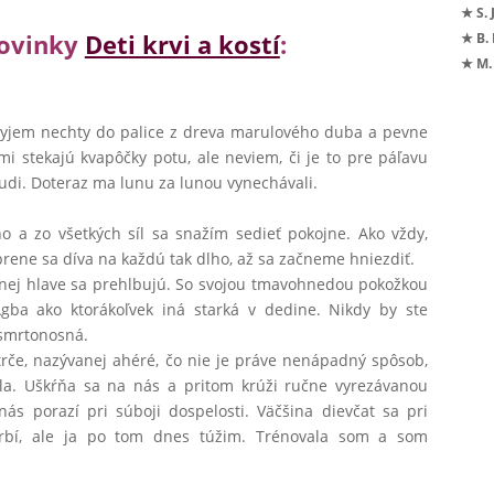
★ S. 
novinky
Deti krvi a kostí
:
★ B.
★ M.
ryjem nechty do palice z dreva marulového duba a pevne
i stekajú kvapôčky potu, ale neviem, či je to pre páľavu
hrudi. Doteraz ma lunu za lunou vynechávali.
o a zo všetkých síl sa snažím sedieť pokojne. Ako vždy,
prene sa díva na každú tak dlho, až sa začneme hniezdiť.
lenej hlave sa prehlbujú. So svojou tmavohnedou pokožkou
ba ako ktorákoľvek iná starká v dedine. Nikdy by ste
 smrtonosná.
rče, nazývanej ahéré, čo nie je práve nenápadný spôsob,
ila. Uškŕňa sa na nás a pritom krúži ručne vyrezávanou
 nás porazí pri súboji dospelosti. Väčšina dievčat sa pri
hrbí, ale ja po tom dnes túžim. Trénovala som a som