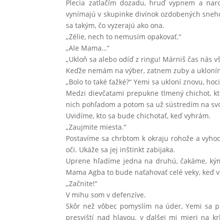
Plecia zatlačím dozadu, hruď vypnem a naro
vynímajú v skupinke divínok ozdobených snehobi
sa takým, čo vyzerajú ako ona.
„Zélie, nech to nemusím opakovať.“
„Ale Mama…“
„Ukloň sa alebo odíď z ringu! Márniš čas nás v
Keďže nemám na výber, zatnem zuby a ukloním 
„Bolo to také ťažké?“ Yemi sa ukloní znovu, hoc
Medzi dievčatami prepukne tlmený chichot, 
nich pohľadom a potom sa už sústredím na svo
Uvidíme, kto sa bude chichotať, keď vyhrám.
„Zaujmite miesta.“
Postavíme sa chrbtom k okraju rohože a vyho
oči. Ukáže sa jej inštinkt zabijaka.
Uprene hľadíme jedna na druhú, čakáme, kým
Mama Agba to bude naťahovať celé veky, keď v
„Začnite!“
V mihu som v defenzíve.
Skôr než vôbec pomyslím na úder, Yemi sa pre
presviští nad hlavou, v ďalšej mi mieri na 