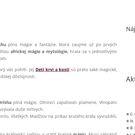
Náj
shu
plnú mágie a fantázie, ktorá zaujme už po prvých
alitou
africkej mágie a mytológie,
hrala sa s jednotlivými
tom.
rý vás pohltí. Jej
Deti krvi a kostí
sú preto také magické,
udskej dôstojnosti.
Ak
Orïsha
plná mágie. Ohnivci zapaľovali plamene, Vlnopáni
vzývala duše mŕtvych.
★ C.
lo. Všetkých Madžiov na príkaz krutého kráľa vyvraždili,
★ H.
★ B.
na kráľovskú rodinu a vrátiť krajine
mágiu.
Musí zabrániť
★ I. 