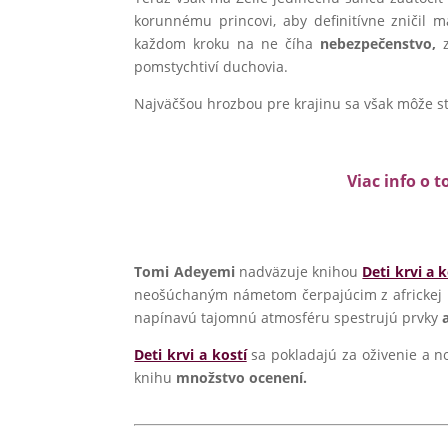
korunnému princovi, aby definitívne zničil
každom kroku na ne číha
nebezpečenstvo,
z
pomstychtiví duchovia.
Najväčšou hrozbou pre krajinu sa však môže sta
Viac info o t
Tomi Adeyemi
nadväzuje knihou
Deti krvi a k
neošúchaným námetom čerpajúcim z africkej myt
napínavú tajomnú atmosféru spestrujú prvky
Deti krvi a kostí
sa pokladajú za oživenie a nov
knihu
množstvo ocenení.