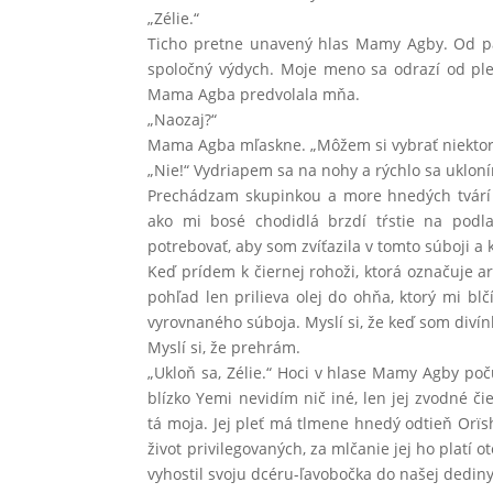
„Zélie.“
Ticho pretne unavený hlas Mamy Agby. Od pät
spoločný výdych. Moje meno sa odrazí od ple
Mama Agba predvolala mňa.
„Naozaj?“
Mama Agba mľaskne. „Môžem si vybrať niekto
„Nie!“ Vydriapem sa na nohy a rýchlo sa uklo
Prechádzam skupinkou a more hnedých tvárí 
ako mi bosé chodidlá brzdí tŕstie na podl
potrebovať, aby som zvíťazila v tomto súboji a 
Keď prídem k čiernej rohoži, ktorá označuje ar
pohľad len prilieva olej do ohňa, ktorý mi blčí
vyrovnaného súboja. Myslí si, že keď som divín
Myslí si, že prehrám.
„Ukloň sa, Zélie.“ Hoci v hlase Mamy Agby po
blízko Yemi nevidím nič iné, len jej zvodné či
tá moja. Jej pleť má tlmene hnedý odtieň Orïsh
život privilegovaných, za mlčanie jej ho platí 
vyhostil svoju dcéru-ľavobočka do našej dediny