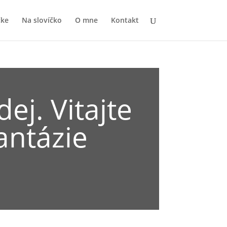
čke
Na slovíčko
O mne
Kontakt
ej. Vitajte
antázie