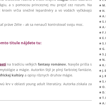
 mágiu, a s pomocou princeznej mu prejsť cez rozum. Na
★ M.
 krovín vrčia snežné lepardnéry a vo vodách vyčkávajú
★ H.
★ A. 
★ S. 
ť práve Zélie – ak sa nenaučí kontrolovať svoju moc.
★ A. 
★ F. 
★ E.
omto titule nájdete tu:
★ S.
★ G.
★ S. 
★ N. 
ostí
na tradíciu veľkých
fantasy románov.
Navyše prišla s
★ K.
ológie a mágie. Autorkin štýl je plný farbistej fantázie,
★ J. 
africkej kultúry
a opisy rôznych druhov mágie.
★ J.
★ S. 
ú krv v oblasti young adult literatúry. Autorka získala za
★ O. 
★ D. 
★ T. 
★ A.