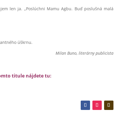
počujem len ja. „Poslúchni Mamu Agbu. Buď poslušná malá
gantného úškrnu.
Milan Buno, literárny publicista
omto titule nájdete tu: