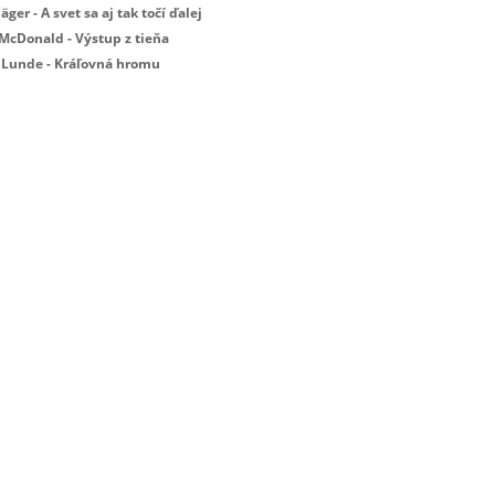
Jäger - A svet sa aj tak točí ďalej
 McDonald - Výstup z tieňa
 Lunde - Kráľovná hromu