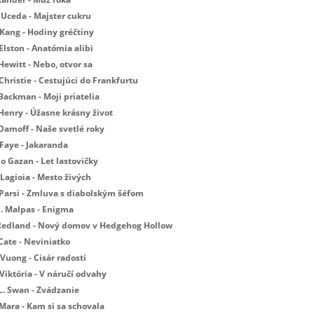
 Uceda - Majster cukru
 Kang - Hodiny gréčtiny
Elston - Anatómia alibi
Hewitt - Nebo, otvor sa
Christie - Cestujúci do Frankfurtu
Backman - Moji priatelia
 Henry - Úžasne krásny život
 Damoff - Naše svetlé roky
 Faye - Jakaranda
Jo Gazan - Let lastovičky
Lagioia - Mesto živých
 Parsi - Zmluva s diabolským šéfom
E. Malpas - Enigma
 Redland - Nový domov v Hedgehog Hollow
Cate - Neviniatko
Vuong - Cisár radosti
Viktória - V náručí odvahy
L. Swan - Zvádzanie
 Mara - Kam si sa schovala