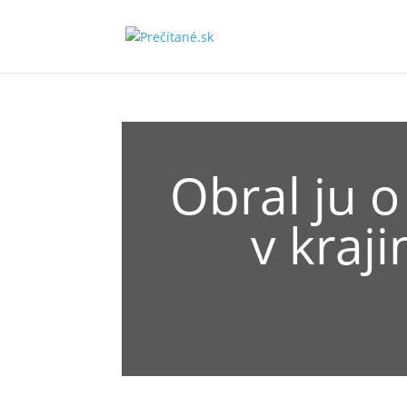
Obral ju o
v kraj