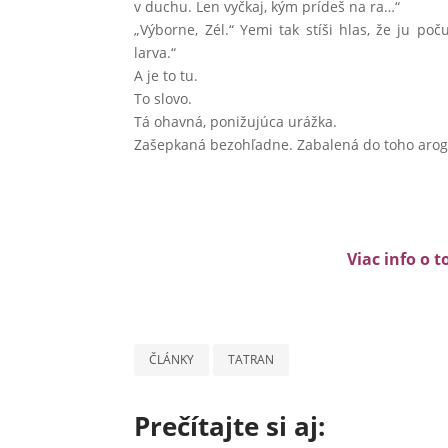
v duchu. Len vyčkaj, kým prídeš na ra…“
„Výborne, Zél.“ Yemi tak stíši hlas, že ju 
larva.“
A je to tu.
To slovo.
Tá ohavná, ponižujúca urážka.
Zašepkaná bezohľadne. Zabalená do toho aro
Viac info o t
ČLÁNKY
TATRAN
Prečítajte si aj: