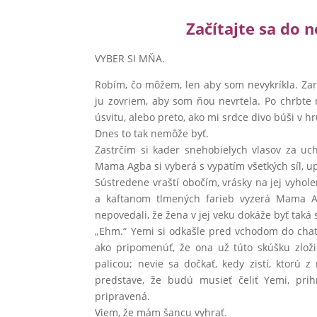
Začítajte sa do 
VYBER SI MŇA.
Robím, čo môžem, len aby som nevykríkla. Za
ju zovriem, aby som ňou nevrtela. Po chrbte m
úsvitu, alebo preto, ako mi srdce divo búši v 
Dnes to tak nemôže byť.
Zastrčím si kader snehobielych vlasov za uch
Mama Agba si vyberá s vypätím všetkých síl, u
Sústredene vraští obočím, vrásky na jej vyho
a kaftanom tlmených farieb vyzerá Mama Ag
nepovedali, že žena v jej veku dokáže byť taká
„Ehm.“ Yemi si odkašle pred vchodom do chat
ako pripomenúť, že ona už túto skúšku zlož
palicou; nevie sa dočkať, kedy zistí, ktorú z
predstave, že budú musieť čeliť Yemi, pri
pripravená.
Viem, že mám šancu vyhrať.