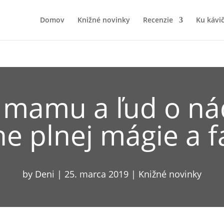
Domov
Knižné novinky
Recenzie
Ku kávi
 mamu a ľud o nád
ine plnej mágie a f
by
Deni
|
25. marca 2019
|
Knižné novinky