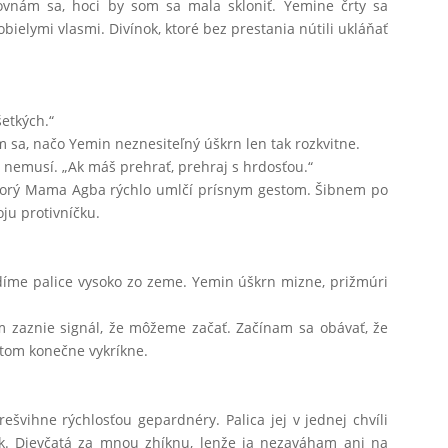
vnám sa, hoci by som sa mala skloniť. Yemine črty sa
elymi vlasmi. Divínok, ktoré bez prestania nútili ukláňať
šetkých.“
sa, načo Yemin neznesiteľný úškrn len tak rozkvitne.
i nemusí. „Ak máš prehrať, prehraj s hrdosťou.“
ktorý Mama Agba rýchlo umlčí prísnym gestom. Šibnem po
ju protivníčku.
díme palice vysoko zo zeme. Yemin úškrn mizne, prižmúri
 zaznie signál, že môžeme začať. Začínam sa obávať, že
tom konečne vykríkne.
švihne rýchlosťou gepardnéry. Palica jej v jednej chvíli
krk. Dievčatá za mnou zhíknu, lenže ja nezaváham ani na