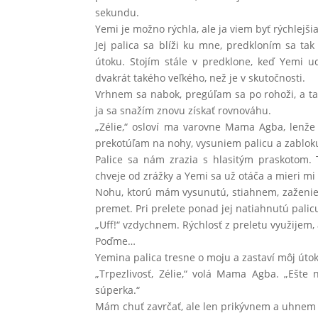
sekundu.
Yemi je možno rýchla, ale ja viem byť rýchlejšia
Jej palica sa blíži ku mne, predkloním sa tak
útoku. Stojím stále v predklone, keď Yemi ud
dvakrát takého veľkého, než je v skutočnosti.
Vrhnem sa nabok, pregúľam sa po rohoži, a tak
ja sa snažím znovu získať rovnováhu.
„Zélie,“ osloví ma varovne Mama Agba, lenž
prekotúľam na nohy, vysuniem palicu a zablok
Palice sa nám zrazia s hlasitým praskotom. 
chveje od zrážky a Yemi sa už otáča a mieri mi
Nohu, ktorú mám vysunutú, stiahnem, zaženie
premet. Pri prelete ponad jej natiahnutú palic
„Uff!“ vzdychnem. Rýchlosť z preletu využijem,
Poďme…
Yemina palica tresne o moju a zastaví môj útok
„Trpezlivosť, Zélie,“ volá Mama Agba. „Ešte 
súperka.“
Mám chuť zavrčať, ale len prikývnem a uhnem 