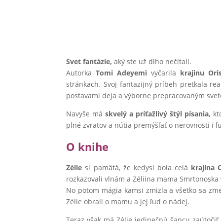
Svet fantázie,
aký ste už dlho nečítali.
Autorka
Tomi Adeyemi
vyčarila
krajinu Ori
stránkach. Svoj fantazijný príbeh pretkala re
postavami deja a výborne prepracovaným sve
Navyše má
skvelý a príťažlivý štýl písania,
kto
plné zvratov a nútia premýšľať o nerovnosti i ľ
O knihe
Zélie
si pamätá, že kedysi bola celá
krajina 
rozkazovali vlnám a Zéliina mama Smrtonoska 
No potom mágia kamsi zmizla a všetko sa zmeni
Zélie obrali o mamu a jej ľud o nádej.
Teraz však má Zélie jedinečnú šancu zaútočiť 