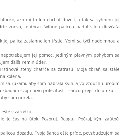
.
 hlboko, ako mi to len chrbát dovolí, a tak sa vyhnem jej
rie znovu, tentoraz švihne palicou nadol silou dievčaťa
 jej palica zasiahne len tŕstie. Yemi sa týči nado mnou a
e nepotrebujem jej pomoc. Jediným plavným pohybom sa
ujem ďalší Yemin úder.
Trstinové steny chatrče sa zatrasú. Moja zbraň sa stále
 na kolená.
m sa rukami, aby som nabrala švih, a vo vzduchu urobím
u zbadám svoju prvú príležitosť – šancu prejsť do útoku.
 aby som udrela.
 ešte v zárodku.
nie je čas na útok. Pozoruj. Reaguj. Počkaj, kým zaútočí
palicou dozadu. Tvoja šanca ešte príde, povzbudzujem sa