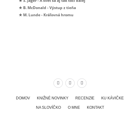
★ S. Jäger - A svet sa aj tak točí ďalej
★ B. McDonald - Výstup z tieňa
★ M. Lunde - Kráľovná hromu
DOMOV
KNIŽNÉ NOVINKY
RECENZIE
KU KÁVIČKE
NA SLOVÍČKO
O MNE
KONTAKT