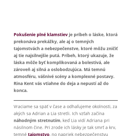
Pokušenie plné klamstiev
je príbeh o láske, ktorá
prekonáva prekážky, ale aj o temných
tajomstvách a nebezpečenstve, ktoré môžu zničiť
aj tie najsilnejšie putá. Príbeh, ktorý ukazuje, že
láska môže byť komplikovaná a bolestivá, ale
zároveň aj silná a oslobodzujúca. Má temnú
atmosféru, vášnivé scény a komplexné postavy.
Rina Kent vás vtiahne do deja a nepustí až do
konca.
Vraciame sa späť v čase a odhaľujeme okolnosti, za
akých sa Adrian a Lia stretli. Ich vzťah začína
náhodným stretnutím
, keď Lia vidí Adriana pri
násilnom čine. Pri zrode ich lásky je tak smrť a krv,
temné
tajomstvo
, no napriek nebezpečenstvu