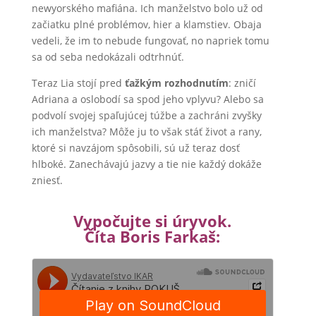
newyorského mafiána. Ich manželstvo bolo už od
začiatku plné problémov, hier a klamstiev. Obaja
vedeli, že im to nebude fungovať, no napriek tomu
sa od seba nedokázali odtrhnúť.
Teraz Lia stojí pred
ťažkým rozhodnutím
: zničí
Adriana a oslobodí sa spod jeho vplyvu? Alebo sa
podvolí svojej spaľujúcej túžbe a zachráni zvyšky
ich manželstva? Môže ju to však stáť život a rany,
ktoré si navzájom spôsobili, sú už teraz dosť
hlboké. Zanechávajú jazvy a tie nie každý dokáže
zniesť.
Vypočujte si úryvok.
Číta Boris Farkaš: