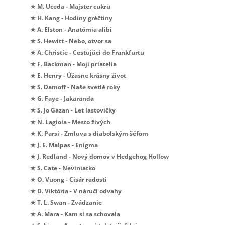
★ M. Uceda - Majster cukru
★ H. Kang - Hodiny gréčtiny
★ A. Elston - Anatómia alibi
★ S. Hewitt - Nebo, otvor sa
★ A. Christie - Cestujúci do Frankfurtu
★ F. Backman - Moji priatelia
★ E. Henry - Úžasne krásny život
★ S. Damoff - Naše svetlé roky
★ G. Faye - Jakaranda
★ S. Jo Gazan - Let lastovičky
★ N. Lagioia - Mesto živých
★ K. Parsi - Zmluva s diabolským šéfom
★ J. E. Malpas - Enigma
★ J. Redland - Nový domov v Hedgehog Hollow
★ S. Cate - Neviniatko
★ O. Vuong - Cisár radosti
★ D. Viktória - V náručí odvahy
★ T. L. Swan - Zvádzanie
★ A. Mara - Kam si sa schovala