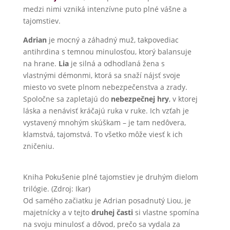
medzi nimi vzniká intenzívne puto plné vášne a
tajomstiev.
Adrian
je mocný a záhadný muž, takpovediac
antihrdina s temnou minulosťou, ktorý balansuje
na hrane.
Lia
je silná a odhodlaná žena s
vlastnými démonmi, ktorá sa snaží nájsť svoje
miesto vo svete plnom nebezpečenstva a zrady.
Spoločne sa zapletajú do
nebezpečnej hry
, v ktorej
láska a nenávisť kráčajú ruka v ruke. Ich vzťah je
vystavený mnohým skúškam – je tam nedôvera,
klamstvá, tajomstvá. To všetko môže viesť k ich
zničeniu.
Kniha Pokušenie plné tajomstiev je druhým dielom
trilógie. (Zdroj: Ikar)
Od samého začiatku je Adrian posadnutý Liou, je
majetnícky a v tejto
druhej časti
si vlastne spomína
na svoju minulosť a dôvod, prečo sa vydala za