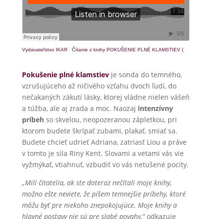
Vydavateľstvo IKAR
·
Čítanie z knihy POKUŠENIE PLNÉ KLAMSTIEV (Rina Kent)
Pokušenie plné klamstiev
je sonda do temného,
vzrušujúceho až ničivého vzťahu dvoch ľudí, do
nečakaných zákutí lásky, ktorej vládne nielen vášeň
a túžba, ale aj zrada a moc. Naozaj
intenzívny
príbeh
so skvelou, neopozeranou zápletkou, pri
ktorom budete škrípať zubami, plakať, smiať sa.
Budete chcieť udrieť Adriana, zatriasť Liou a práve
v tomto je sila Riny Kent. Slovami a vetami vás vie
vyžmýkať, vtiahnuť, vzbudiť vo vás netušené pocity.
„Milí čitatelia, ak ste doteraz nečítali moje knihy,
možno ešte neviete, že píšem temnejšie príbehy, ktoré
môžu byť pre niekoho znepokojujúce. Moje knihy a
hlavné postavy nie sú pre slabé povahy,“
odkazuje