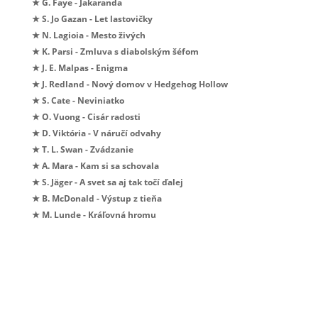
★ G. Faye - Jakaranda
★ S. Jo Gazan - Let lastovičky
★ N. Lagioia - Mesto živých
★ K. Parsi - Zmluva s diabolským šéfom
★ J. E. Malpas - Enigma
★ J. Redland - Nový domov v Hedgehog Hollow
★ S. Cate - Neviniatko
★ O. Vuong - Cisár radosti
★ D. Viktória - V náručí odvahy
★ T. L. Swan - Zvádzanie
★ A. Mara - Kam si sa schovala
★ S. Jäger - A svet sa aj tak točí ďalej
★ B. McDonald - Výstup z tieňa
★ M. Lunde - Kráľovná hromu