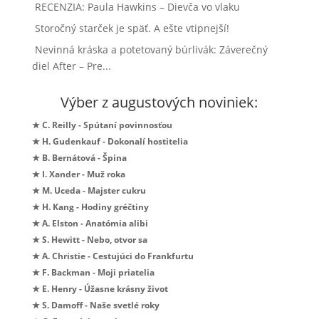
RECENZIA: Paula Hawkins – Dievča vo vlaku
Storočný starček je späť. A ešte vtipnejší!
Nevinná kráska a potetovaný búrlivák: Záverečný
diel After – Pre...
Výber z augustových noviniek:
★ C. Reilly - Spútaní povinnosťou
★ H. Gudenkauf - Dokonalí hostitelia
★ B. Bernátová - Špina
★ I. Xander - Muž roka
★ M. Uceda - Majster cukru
★ H. Kang - Hodiny gréčtiny
★ A. Elston - Anatómia alibi
★ S. Hewitt - Nebo, otvor sa
★ A. Christie - Cestujúci do Frankfurtu
★ F. Backman - Moji priatelia
★ E. Henry - Úžasne krásny život
★ S. Damoff - Naše svetlé roky