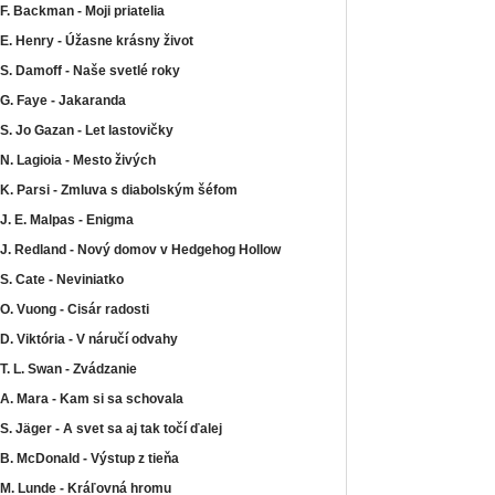
F. Backman - Moji priatelia
E. Henry - Úžasne krásny život
S. Damoff - Naše svetlé roky
G. Faye - Jakaranda
S. Jo Gazan - Let lastovičky
N. Lagioia - Mesto živých
K. Parsi - Zmluva s diabolským šéfom
J. E. Malpas - Enigma
J. Redland - Nový domov v Hedgehog Hollow
S. Cate - Neviniatko
O. Vuong - Cisár radosti
D. Viktória - V náručí odvahy
T. L. Swan - Zvádzanie
A. Mara - Kam si sa schovala
S. Jäger - A svet sa aj tak točí ďalej
B. McDonald - Výstup z tieňa
M. Lunde - Kráľovná hromu