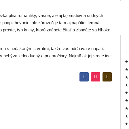
vka plná romantiky, vášne, ale aj tajomstiev a súdnych
 podpichovanie, ale zároveň je tam aj napätie: temná
proste, typ knihy, ktorú začnete čítať a zbadáte sa hlboko
cu s nečakanými zvratmi, takže vás udržiava v napätí.
kdy nebýva jednoduchý a priamočiary. Najmä ak jej srdce ide
★ 
★ 
★ 
★ 
★ 
★ 
★ 
★ 
★ 