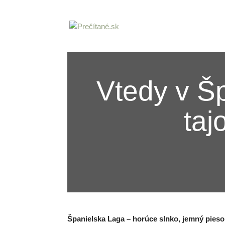
Vtedy v Š
taj
Španielska Laga – horúce slnko, jemný piesok