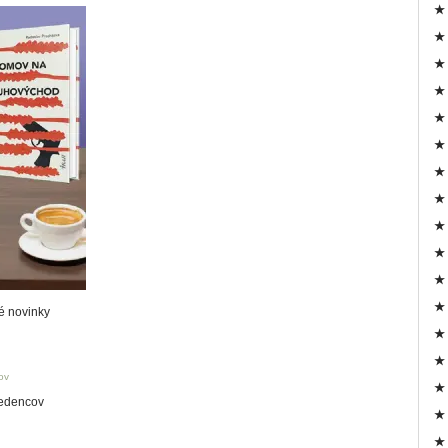
★ 
★ 
★ 
★ 
★ 
★ 
★ 
★ 
★ 
★ 
★ 
★ 
é novinky
★ 
★ 
★ 
dedencov
★ 
★ 