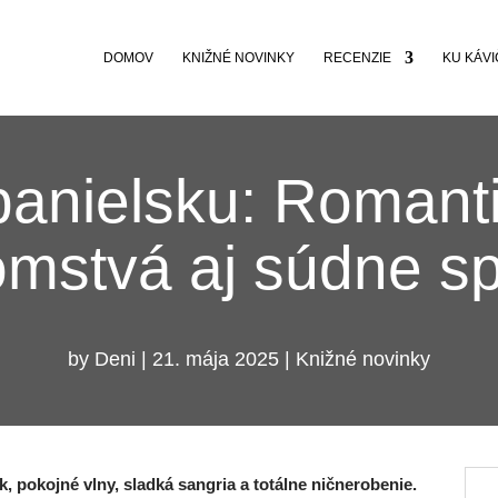
DOMOV
KNIŽNÉ NOVINKY
RECENZIE
KU KÁVI
panielsku: Romanti
omstvá aj súdne s
by
Deni
|
21. mája 2025
|
Knižné novinky
, pokojné vlny, sladká sangria a totálne ničnerobenie.