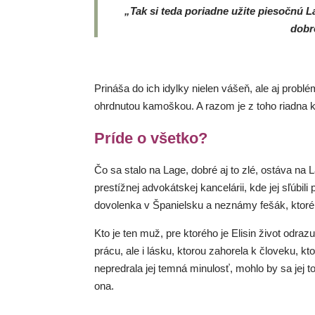
„Tak si teda poriadne užite piesočnú L
dobr
Prináša do ich idylky nielen vášeň, ale aj probl
ohrdnutou kamoškou. A razom je z toho riadna 
Príde o všetko?
Čo sa stalo na Lage, dobré aj to zlé, ostáva na 
prestížnej advokátskej kancelárii, kde jej sľúbil
dovolenka v Španielsku a neznámy fešák, ktorého
Kto je ten muž, pre ktorého je Elisin život odr
prácu, ale i lásku, ktorou zahorela k človeku, k
nepredrala jej temná minulosť, mohlo by sa jej t
ona.