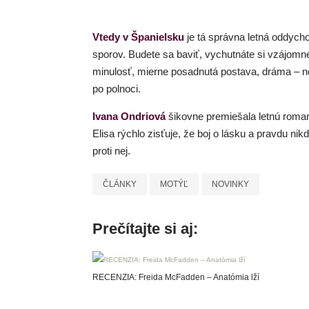
Vtedy v Španielsku
je tá správna letná oddycho
sporov. Budete sa baviť, vychutnáte si vzájomné
minulosť, mierne posadnutá postava, dráma – no 
po polnoci.
Ivana Ondriová
šikovne premiešala letnú roman
Elisa rýchlo zisťuje, že boj o lásku a pravdu ni
proti nej.
ČLÁNKY
MOTÝĽ
NOVINKY
Prečítajte si aj:
RECENZIA: Freida McFadden – Anatómia lží