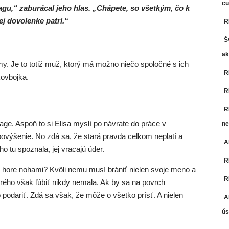
cu
agu,“ zaburácal jeho hlas. „Chápete, so všetkým, čo k
ej dovolenke patrí.“
R
Š
ak
émy. Je to totiž muž, ktorý má možno niečo spoločné s ich
R
kovbojka.
R
R
Lage. Aspoň to si Elisa myslí po návrate do práce v
ne
i povýšenie. No zdá sa, že stará pravda celkom neplatí a
A
 tu spoznala, jej vracajú úder.
R
azu hore nohami? Kvôli nemu musí brániť nielen svoje meno a
R
torého však ľúbiť nikdy nemala. Ak by sa na povrch
o podariť. Zdá sa však, že môže o všetko prísť. A nielen
A
ús