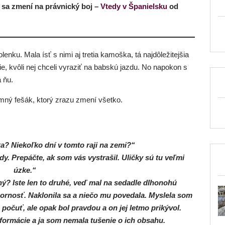
á sa zmení na právnický boj –
Vtedy v Španielsku
od
lenku. Mala ísť s nimi aj tretia kamoška, tá najdôležitejšia
e, kvôli nej chceli vyraziť na babskú jazdu. No napokon s
a ňu.
omný fešák, ktorý zrazu zmení všetko.
ka? Niekoľko dní v tomto raji na zemi?“
y. Prepáčte, ak som vás vystrašil. Uličky sú tu veľmi
úzke.“
šný? Iste len to druhé, veď mal na sedadle dlhonohú
ozornosť. Naklonila sa a niečo mu povedala. Myslela som
 počuť, ale opak bol pravdou a on jej letmo prikývol.
nformácie a ja som nemala tušenie o ich obsahu.