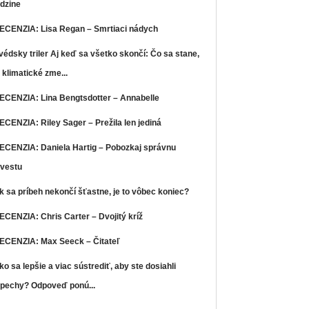
dzine
ECENZIA: Lisa Regan – Smrtiaci nádych
védsky triler Aj keď sa všetko skončí: Čo sa stane,
 klimatické zme...
ECENZIA: Lina Bengtsdotter – Annabelle
ECENZIA: Riley Sager – Prežila len jediná
ECENZIA: Daniela Hartig – Pobozkaj správnu
vestu
k sa príbeh nekončí šťastne, je to vôbec koniec?
ECENZIA: Chris Carter – Dvojitý kríž
ECENZIA: Max Seeck – Čitateľ
ko sa lepšie a viac sústrediť, aby ste dosiahli
pechy? Odpoveď ponú...