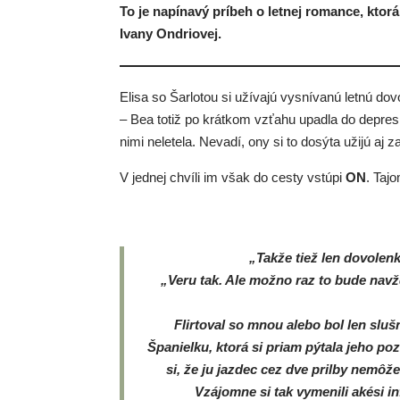
To je napínavý príbeh o letnej romance, ktor
Ivany Ondriovej.
Elisa so Šarlotou si užívajú vysnívanú letnú dovo
– Bea totiž po krátkom vzťahu upadla do depresi
nimi neletela. Nevadí, ony si to dosýta užijú aj z
V jednej chvíli im však do cesty vstúpi
ON
. Taj
„Takže tiež len dovolen
„Veru tak. Ale možno raz to bude navžd
Flirtoval so mnou alebo bol len slu
Španielku, ktorá si priam pýtala jeho p
si, že ju jazdec cez dve prilby nemôže
Vzájomne si tak vymenili akési i