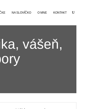
ČKE
NA SLOVÍČKO
O MNE
KONTAKT
ka, vášeň,
pory