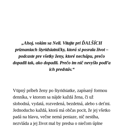
„Ahoj, volám sa Nell. Vitajte pri ĎALŠÍCH
priznaniach štyridsiatničky, ktorá si posrala život –
podcaste pre všetky ženy, ktoré nechápu, prečo
dopadli tak, ako dopadli. Prečo im nič nevyšlo podľa
ich predstáv.“
Vtipný príbeh ženy po štyridsiatke, zapísaný formou
denníka, v ktorom sa nájde každá žena, či už
slobodná, vydatá, rozvedená, bezdetná, alebo s deťmi.
Jednoducho každá, ktorá má občas pocit, že jej všetko
padá na hlavu, večne nemá peniaze, nič nestíha,
nezvláda a jej život mal by predsa o niečom úplne