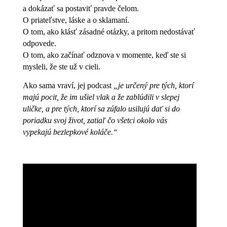
a dokázať sa postaviť pravde čelom.
O priateľstve, láske a o sklamaní.
O tom, ako klásť zásadné otázky, a pritom nedostávať
odpovede.
O tom, ako začínať odznova v momente, keď ste si
mysleli, že ste už v cieli.
Ako sama vraví, jej podcast
„je určený pre tých, ktorí
majú pocit, že im ušiel vlak a že zablúdili v slepej
uličke, a pre tých, ktorí sa zúfalo usilujú dať si do
poriadku svoj život, zatiaľ čo všetci okolo vás
vypekajú bezlepkové koláče.“