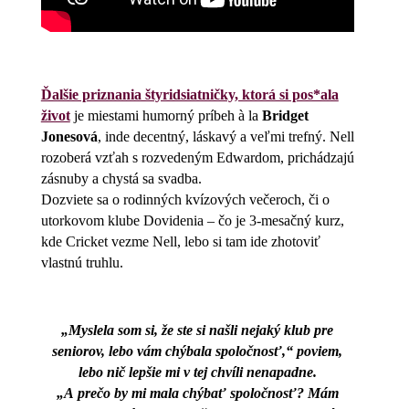
Ďalšie priznania štyridsiatničky, ktorá si pos*ala
život
je miestami humorný príbeh à la
Bridget
Jonesová
, inde decentný, láskavý a veľmi trefný. Nell
rozoberá vzťah s rozvedeným Edwardom, prichádzajú
zásnuby a chystá sa svadba.
Dozviete sa o rodinných kvízových večeroch, či o
utorkovom klube Dovidenia – čo je 3-mesačný kurz,
kde Cricket vezme Nell, lebo si tam ide zhotoviť
vlastnú truhlu.
„Myslela som si, že ste si našli nejaký klub pre
seniorov, lebo vám chýbala spoločnosť,“ poviem,
lebo nič lepšie mi v tej chvíli nenapadne.
„A prečo by mi mala chýbať spoločnosť? Mám