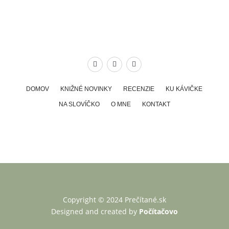
DOMOV
KNIŽNÉ NOVINKY
RECENZIE
KU KÁVIČKE
NA SLOVÍČKO
O MNE
KONTAKT
Copyright © 2024 Prečítané.sk
Designed and created by
Počítačovo