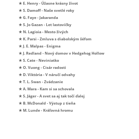
★ E. Henry - Úžasne krásny život
★ S. Damoff - Naše svetlé roky
★ G. Faye - Jakaranda
★ S. Jo Gazan - Let lastovičky
★ N. Lagioia - Mesto živých
★ K. Parsi - Zmluva s diabolským šéfom
★ J. E. Malpas - Enigma
★ J. Redland - Nový domov v Hedgehog Hollow
★ S. Cate - Neviniatko
★ O. Vuong - Cisár radosti
★ D. Viktória - V náručí odvahy
★ T. L. Swan - Zvádzanie
★ A. Mara - Kam si sa schovala
★ S. Jäger - A svet sa aj tak točí ďalej
★ B. McDonald - Výstup z tieňa
★ M. Lunde - Kráľovná hromu