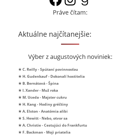
Práve čítam:
Aktuálne najčítanejšie:
Výber z augustových noviniek:
★ C. Reilly - Spútaní povinnosťou
★ H. Gudenkauf - Dokonalí hostitelia
★ B. Bernátová - Špina
★ I. Xander - Muž roka
★ M. Uceda - Majster cukru
★ H. Kang - Hodiny gréčtiny
★ A. Elston - Anatómia alibi
★ S. Hewitt - Nebo, otvor sa
★ A. Christie - Cestujúci do Frankfurtu
★ F. Backman - Moji priatelia