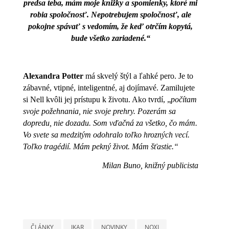
predsa teba, mám moje knižky a spomienky, ktoré mi
robia spoločnosť. Nepotrebujem spoločnosť, ale
pokojne spávať s vedomím, že keď otrčím kopytá,
bude všetko zariadené.“
Alexandra Potter
má skvelý štýl a ľahké pero. Je to
zábavné, vtipné, inteligentné, aj dojímavé. Zamilujete
si Nell kvôli jej prístupu k životu. Ako tvrdí, „
počítam
svoje požehnania, nie svoje prehry. Pozerám sa
dopredu, nie dozadu. Som vďačná za všetko, čo mám.
Vo svete sa medzitým odohralo toľko hrozných vecí.
Toľko tragédií. Mám pekný život. Mám šťastie.“
Milan Buno, knižný publicista
ČLÁNKY
IKAR
NOVINKY
NOXI