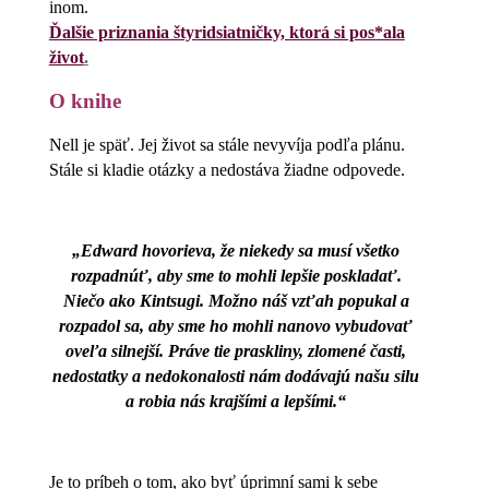
inom.
Ďalšie priznania štyridsiatničky, ktorá si pos*ala
život
.
O knihe
Nell je späť. Jej život sa stále nevyvíja podľa plánu.
Stále si kladie otázky a nedostáva žiadne odpovede.
„Edward hovorieva, že niekedy sa musí všetko
rozpadnúť, aby sme to mohli lepšie poskladať.
Niečo ako Kintsugi. Možno náš vzťah popukal a
rozpadol sa, aby sme ho mohli nanovo vybudovať
oveľa silnejší. Práve tie praskliny, zlomené časti,
nedostatky a nedokonalosti nám dodávajú našu silu
a robia nás krajšími a lepšími.“
Je to príbeh o tom, ako byť úprimní sami k sebe