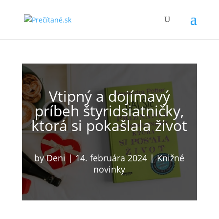
Vtipný a dojímavý
príbeh štyridsiatničky,
ktorá si pokašlala život
by
Deni
|
14. februára 2024
|
Knižné
novinky