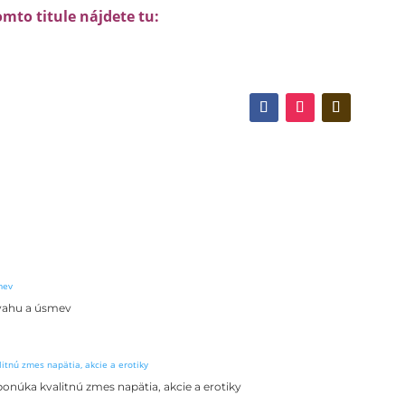
omto titule nájdete tu:
dvahu a úsmev
onúka kvalitnú zmes napätia, akcie a erotiky