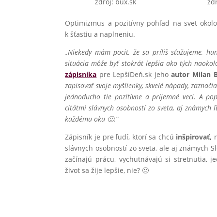
zdroj: bux.sk
zdr
Optimizmus a pozitívny pohľad na svet okolo
k šťastiu a naplneniu.
„Niekedy mám pocit, že sa príliš sťažujeme, h
situácia môže byť stokrát lepšia ako tých naokol
zápisníka
pre LepšíDeň.sk jeho
autor Milan 
zapisovať svoje myšlienky, skvelé nápady, zaznačia
jednoducho tie pozitívne a príjemné veci. A po
citátmi slávnych osobností zo sveta, aj známych ľ
každému oku 🙂
.“
Zápisník je pre ľudí, ktorí sa chcú
inšpirovať,
n
slávnych osobností zo sveta, ale aj známych Sl
začínajú prácu, vychutnávajú si stretnutia, 
život sa žije lepšie, nie? 🙂