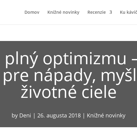
Domov
Knižné novinky
Recenzie
Ku kávi
 plný optimizmu 
 pre nápady, myšl
životné ciele
by
Deni
|
26. augusta 2018
|
Knižné novinky