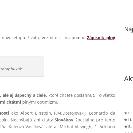
Náj
e novú etapu života, vezmite si na pomoc
Zápisník plný
zdroj: bux.sk
Ak
 ale aj úspechy a ciele,
ktoré chcete dosiahnuť. To všetko
ími citátmi
plnými optimizmu.
ostí
ako Albert Einstein, F.M.Dostojevskij, Leonardo da
★ C.
ncoln. Nechýbajú ani citáty
Slovákov
špeciálne pre tento
★ H.
áňa Keleová-Vasilková, ale aj Michal Viewegh, či Adriana
★ B.