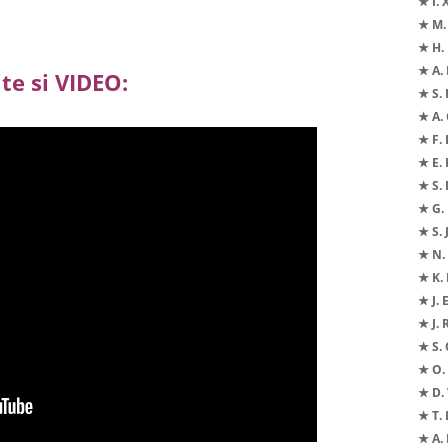
★ I. 
★ M.
★ H.
★ A. 
te si VIDEO:
★ S. 
★ A. 
★ F. 
★ E.
★ S.
★ G.
★ S. 
★ N. 
★ K.
★ J. 
★ J.
★ S. 
★ O. 
★ D. 
★ T. 
★ A.