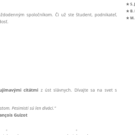
★ S. 
★ B.
dodenným spoločníkom. Či už ste študent, podnikateľ,
★ M.
dosť.
ujímavými citátmi
z úst slávnych. Dívajte sa na svet s
stom. Pesimisti sú len diváci.“
ançois Guizot