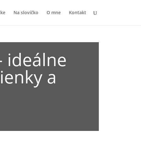
čke
Na slovíčko
O mne
Kontakt
– ideálne
ienky a