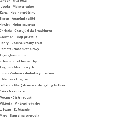
Xander - Muž roka
 Uceda - Majster cukru
 Kang - Hodiny gréčtiny
Elston - Anatómia alibi
Hewitt - Nebo, otvor sa
Christie - Cestujúci do Frankfurtu
Backman - Moji priatelia
 Henry - Úžasne krásny život
 Damoff - Naše svetlé roky
 Faye - Jakaranda
Jo Gazan - Let lastovičky
Lagioia - Mesto živých
 Parsi - Zmluva s diabolským šéfom
E. Malpas - Enigma
 Redland - Nový domov v Hedgehog Hollow
Cate - Neviniatko
Vuong - Cisár radosti
Viktória - V náručí odvahy
L. Swan - Zvádzanie
 Mara - Kam si sa schovala