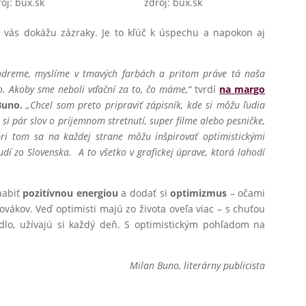
oj: bux.sk
zdroj: bux.sk
 vás dokážu zázraky. Je to kľúč k úspechu a napokon aj
undreme, myslíme v tmavých farbách a pritom práve tá naša
o. Akoby sme neboli vďační za to, čo máme,“
tvrdí
na margo
Buno.
„Chcel som preto pripraviť zápisník, kde si môžu ľudia
 si pár slov o príjemnom stretnutí, super filme alebo pesničke,
pri tom sa na každej strane môžu inšpirovať optimistickými
udí zo Slovenska. A to všetko v grafickej úprave, ktorá lahodí
abiť
pozitívnou energiou
a dodať si
optimizmus
– očami
ovákov. Veď optimisti majú zo života oveľa viac – s chuťou
jedlo, užívajú si každý deň. S optimistickým pohľadom na
Milan Buno, literárny publicista