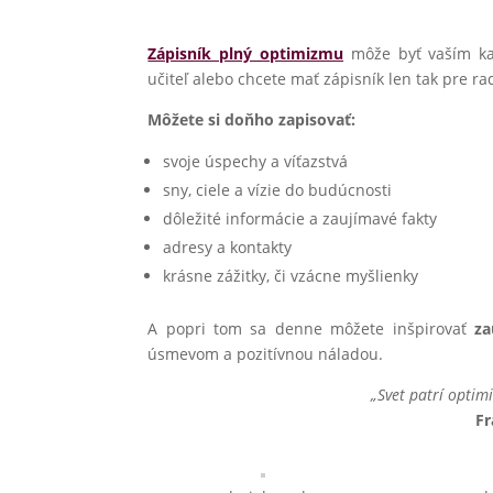
Zápisník plný optimizmu
môže byť vaším kaž
učiteľ alebo chcete mať zápisník len tak pre ra
Môžete si doňho zapisovať:
svoje úspechy a víťazstvá
sny, ciele a vízie do budúcnosti
dôležité informácie a zaujímavé fakty
adresy a kontakty
krásne zážitky, či vzácne myšlienky
A popri tom sa denne môžete inšpirovať
za
úsmevom a pozitívnou náladou.
„Svet patrí optimi
Fr