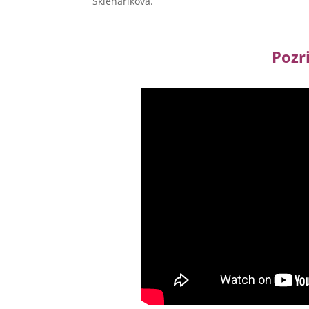
Sklenaříková.
Pozri