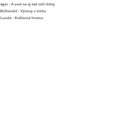
Jäger - A svet sa aj tak točí ďalej
 McDonald - Výstup z tieňa
 Lunde - Kráľovná hromu