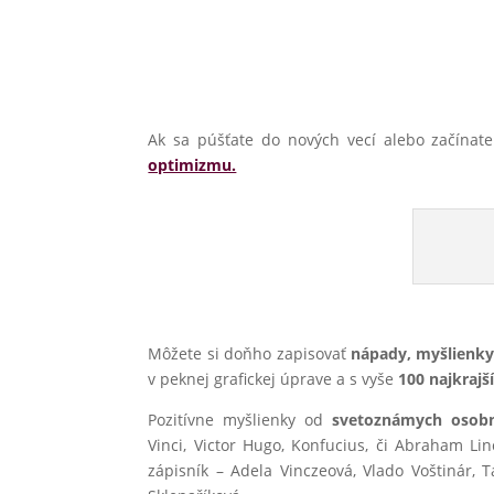
Ak sa púšťate do nových vecí alebo začínat
optimizmu.
Môžete si doňho zapisovať
nápady, myšlienky,
v peknej grafickej úprave a s vyše
100 najkrajš
Pozitívne myšlienky od
svetoznámych osobn
Vinci, Victor Hugo, Konfucius, či Abraham Li
zápisník – Adela Vinczeová, Vlado Voštinár, T