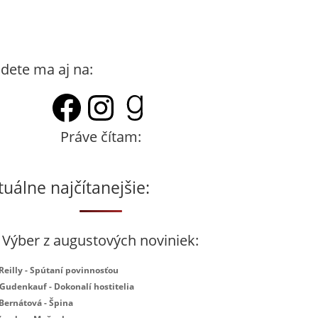
dete ma aj na:
Facebook
Instagram
Goodreads
Práve čítam:
tuálne najčítanejšie:
Výber z augustových noviniek:
 Reilly - Spútaní povinnosťou
 Gudenkauf - Dokonalí hostitelia
 Bernátová - Špina