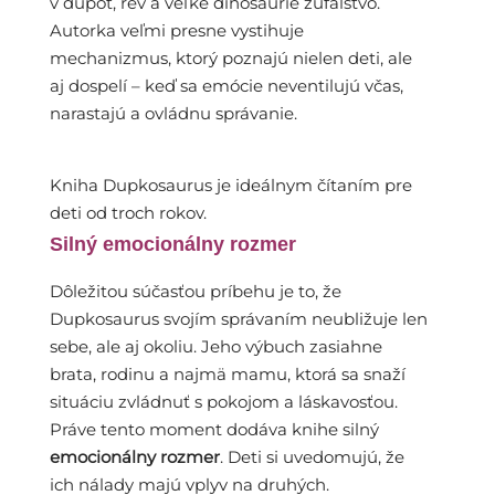
v dupot, rev a veľké dinosaurie zúfalstvo.
Autorka veľmi presne vystihuje
mechanizmus, ktorý poznajú nielen deti, ale
aj dospelí – keď sa emócie neventilujú včas,
narastajú a ovládnu správanie.
Kniha Dupkosaurus je ideálnym čítaním pre
deti od troch rokov.
Silný emocionálny rozmer
Dôležitou súčasťou príbehu je to, že
Dupkosaurus svojím správaním neubližuje len
sebe, ale aj okoliu. Jeho výbuch zasiahne
brata, rodinu a najmä mamu, ktorá sa snaží
situáciu zvládnuť s pokojom a láskavosťou.
Práve tento moment dodáva knihe silný
emocionálny rozmer
. Deti si uvedomujú, že
ich nálady majú vplyv na druhých.