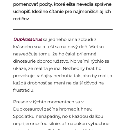
pomenovať pocity, ktoré ešte nevedia správne
uchopiť. Ideálne čítanie pre najmenších aj ich
rodičov.
Dupkosaurus
sa jedného rána zobudí z
krásneho sna a teší sa na nový deň. Všetko
nasvedčuje tomu, že ho čaká príjemné
dinosaurie dobrodružstvo. No veľmi rýchlo sa
ukáže, že realita je iná. Nezbedný brat ho
provokuje, raňajky nechutia tak, ako by mali, a
každá drobnosť sa mení na ďalší dôvod na
frustráciu.
Presne v týchto momentoch sa v
Dupkosaurovi začína hromadiť hnev.
Spočiatku nenápadný, no s každou ďalšou
nepríjemnosťou silnie, až napokon vybuchne