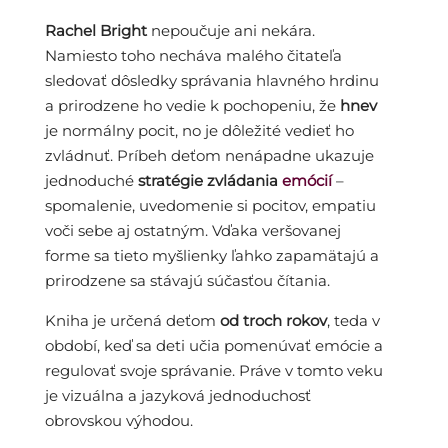
Rachel Bright
nepoučuje ani nekára.
Namiesto toho necháva malého čitateľa
sledovať dôsledky správania hlavného hrdinu
a prirodzene ho vedie k pochopeniu, že
hnev
je normálny pocit, no je dôležité vedieť ho
zvládnuť. Príbeh deťom nenápadne ukazuje
jednoduché
stratégie zvládania
emócií
–
spomalenie, uvedomenie si pocitov, empatiu
voči sebe aj ostatným. Vďaka veršovanej
forme sa tieto myšlienky ľahko zapamätajú a
prirodzene sa stávajú súčasťou čítania.
Kniha je určená deťom
od troch rokov
, teda v
období, keď sa deti učia pomenúvať emócie a
regulovať svoje správanie. Práve v tomto veku
je vizuálna a jazyková jednoduchosť
obrovskou výhodou.