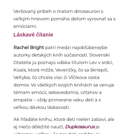
Veršovaný príbeh o malom dinosaurovi s
veľkým hnevom pomáha deťom vyrovnať sa s
emóciami.
Láskavé čítanie
Rachel Bright
patrí medzi najobľúbenejšie
autorky detských kníh súčasnosti. Slovenskí
čitatelia ju poznajú vďaka titulom Lev v srdci,
Koala, ktorá môže, Veveričky, čo sa škriepili,
Veľryba, čo chcela viac či Vĺčikova cesta
domov. Vo všetkých svojich knihách sa venuje
témam emócií, sebavedomia, vzťahov a
empatie – vždy primerane veku detí a s
veľkou dávkou láskavosti.
Ak hľadáte knihu, ktorá deti nielen zabaví, ale
aj niečo dôležité naučí,
Dupkosaurus
je