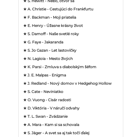
★ S. Hewitt - Nebo, otvor sa
★ A. Christie - Cestujúci do Frankfurtu
★ F. Backman - Moji priatelia
★ E. Henry - Úžasne krásny život
★ S. Damoff - Naše svetlé roky
★ G. Faye - Jakaranda
★ S. Jo Gazan - Let lastovičky
★ N. Lagioia - Mesto živých
★ K. Parsi - Zmluva s diabolským šéfom
★ J. E. Malpas - Enigma
★ J. Redland - Nový domov v Hedgehog Hollow
★ S. Cate - Neviniatko
★ O. Vuong - Cisár radosti
★ D. Viktória - V náručí odvahy
★ T. L. Swan - Zvádzanie
★ A. Mara - Kam si sa schovala
★ S. Jäger - A svet sa aj tak točí ďalej