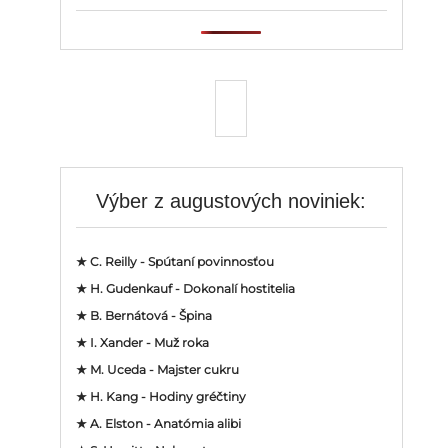
Výber z augustových noviniek:
★ C. Reilly - Spútaní povinnosťou
★ H. Gudenkauf - Dokonalí hostitelia
★ B. Bernátová - Špina
★ I. Xander - Muž roka
★ M. Uceda - Majster cukru
★ H. Kang - Hodiny gréčtiny
★ A. Elston - Anatómia alibi