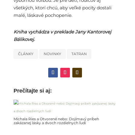
výbornou voľbou. Je pre deti, rodičov aj
všetkých, ktorí chcú, aby veľké pocity dostali
malé, láskavé pochopenie.
Kniha vychádza v preklade Jany Kantorovej
Bálikovej.
ČLÁNKY
NOVINKY
TATRAN
Prečítajte si aj:
Michala Ries a Otvorené nebo: Dojímavý príbeh
zakázanej lásky a dvoch rozdielnych ľudí