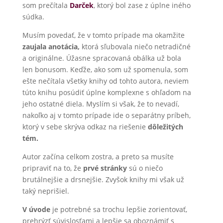
som prečítala
Darček
, ktorý bol zase z úplne iného
súdka.
Musím povedať, že v tomto prípade ma okamžite
zaujala anotácia,
ktorá sľubovala niečo netradičné
a originálne. Úžasne spracovaná obálka už bola
len bonusom. Keďže, ako som už spomenula, som
ešte nečítala všetky knihy od tohto autora, neviem
túto knihu posúdiť úplne komplexne s ohľadom na
jeho ostatné diela. Myslím si však, že to nevadí,
nakoľko aj v tomto prípade ide o separátny príbeh,
ktorý v sebe skrýva odkaz na riešenie
dôležitých
tém.
Autor začína celkom zostra, a preto sa musíte
pripraviť na to, že
prvé stránky
sú o niečo
brutálnejšie a drsnejšie. Zvyšok knihy mi však už
taký neprišiel.
V úvode
je potrebné sa trochu lepšie zorientovať,
prehrýzť súvislosťami a lepšie sa oboznámiť s