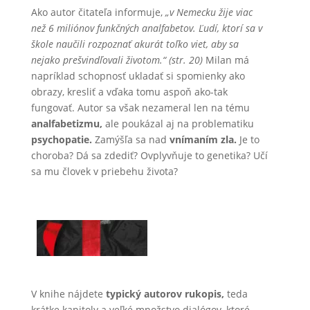
Ako autor čitateľa informuje,
„v Nemecku žije viac
než 6 miliónov funkčných analfabetov. Ľudí, ktorí sa v
škole naučili rozpoznať akurát toľko viet, aby sa
nejako prešvindľovali životom.“ (str. 20)
Milan má
napríklad schopnosť ukladať si spomienky ako
obrazy, kresliť a vďaka tomu aspoň ako-tak
fungovať. Autor sa však nezameral len na tému
analfabetizmu,
ale poukázal aj na problematiku
psychopatie.
Zamýšľa sa nad
vnímaním zla.
Je to
choroba? Dá sa zdediť? Ovplyvňuje to genetika? Učí
sa mu človek v priebehu života?
V knihe nájdete
typický autorov rukopis,
teda
krátke kapitoly a veľké množstvo dialógov, ktoré