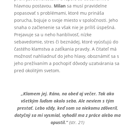
hlavnou postavou.
Milan
sa musí pravidelne
popasovať s problémami, ktoré mu prináša
porucha, bojuje o svoje miesto v spoločnosti. Jeho
snaha o začlenenie sa však nie je príliš úspešná.
Prejavuje sa u neho hanblivosť, nízke
sebavedomie, stres či beznádej, ktoré vyúsťujú do
častého klamstva a zatĺkania pravdy. A čitateľ má
možnosť nahliadnuť do jeho hlavy, oboznámiť sa s
jeho prežívaním a pochopiť dôvody uzatvárania sa
pred okolitým svetom.
„Klamem jej. Ráno, na obed aj večer. Tak ako
všetkým ľuďom okolo seba. Ale neviem s tým
prestať. Lebo vždy, keď som sa niekomu zdôveril,
dotyčný sa mi vysmial, vyhodil ma z práce alebo ma
opustil.“
(str. 21)