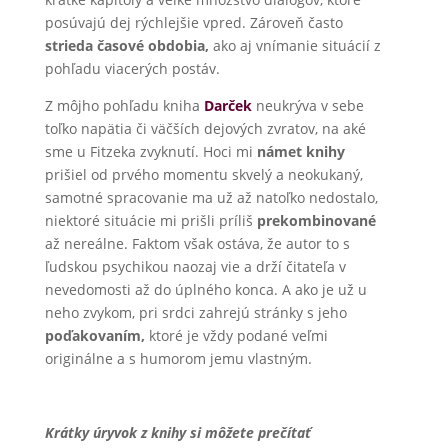
posúvajú dej rýchlejšie vpred. Zároveň často
strieda časové obdobia,
ako aj vnímanie situácií z
pohľadu viacerých postáv.
Z môjho pohľadu kniha
Darček
neukrýva v sebe
toľko napätia či väčších dejových zvratov, na aké
sme u Fitzeka zvyknutí. Hoci mi
námet knihy
prišiel od prvého momentu skvelý a neokukaný,
samotné spracovanie ma už až natoľko nedostalo,
niektoré situácie mi prišli príliš
prekombinované
až nereálne. Faktom však ostáva, že autor to s
ľudskou psychikou naozaj vie a drží čitateľa v
nevedomosti až do úplného konca. A ako je už u
neho zvykom, pri srdci zahrejú stránky s jeho
poďakovaním,
ktoré je vždy podané veľmi
originálne a s humorom jemu vlastným.
Krátky úryvok z knihy si môžete prečítať