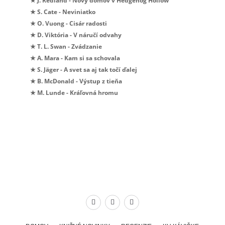
★ J. Redland - Nový domov v Hedgehog Hollow
★ S. Cate - Neviniatko
★ O. Vuong - Cisár radosti
★ D. Viktória - V náručí odvahy
★ T. L. Swan - Zvádzanie
★ A. Mara - Kam si sa schovala
★ S. Jäger - A svet sa aj tak točí ďalej
★ B. McDonald - Výstup z tieňa
★ M. Lunde - Kráľovná hromu