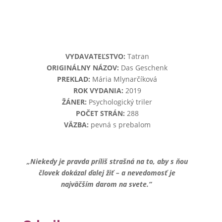
VYDAVATEĽSTVO:
Tatran
ORIGINÁLNY NÁZOV:
Das Geschenk
PREKLAD:
Mária Mlynarčíková
ROK VYDANIA:
2019
ŽÁNER:
Psychologický triler
POČET STRÁN:
288
VÄZBA:
pevná s prebalom
„Niekedy je pravda príliš strašná na to, aby s ňou
človek dokázal ďalej žiť – a nevedomosť je
najväčším darom na svete.“