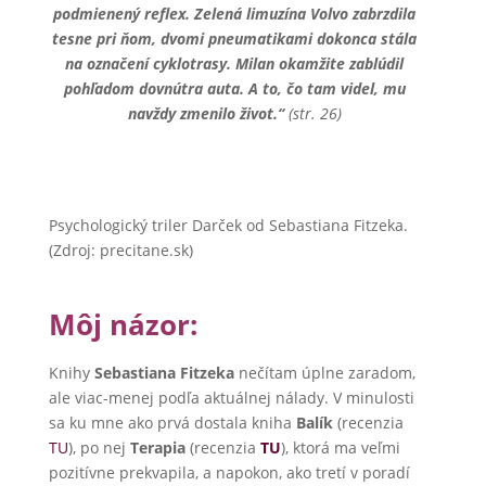
podmienený reflex. Zelená limuzína Volvo zabrzdila
tesne pri ňom, dvomi pneumatikami dokonca stála
na označení cyklotrasy. Milan okamžite zablúdil
pohľadom dovnútra auta. A to, čo tam videl, mu
navždy zmenilo život.“
(str. 26)
Psychologický triler Darček od Sebastiana Fitzeka.
(Zdroj: precitane.sk)
Môj názor:
Knihy
Sebastiana Fitzeka
nečítam úplne zaradom,
ale viac-menej podľa aktuálnej nálady. V minulosti
sa ku mne ako prvá dostala kniha
Balík
(recenzia
TU
), po nej
Terapia
(recenzia
TU
), ktorá ma veľmi
pozitívne prekvapila, a napokon, ako tretí v poradí