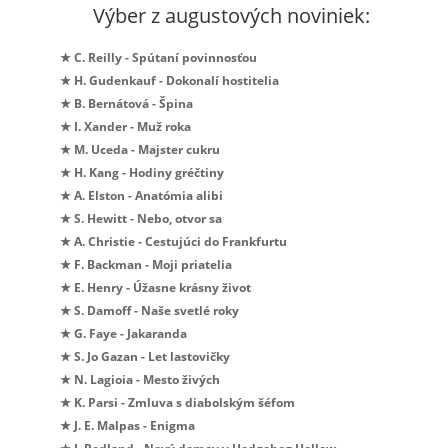
Výber z augustových noviniek:
★ C. Reilly - Spútaní povinnosťou
★ H. Gudenkauf - Dokonalí hostitelia
★ B. Bernátová - Špina
★ I. Xander - Muž roka
★ M. Uceda - Majster cukru
★ H. Kang - Hodiny gréčtiny
★ A. Elston - Anatómia alibi
★ S. Hewitt - Nebo, otvor sa
★ A. Christie - Cestujúci do Frankfurtu
★ F. Backman - Moji priatelia
★ E. Henry - Úžasne krásny život
★ S. Damoff - Naše svetlé roky
★ G. Faye - Jakaranda
★ S. Jo Gazan - Let lastovičky
★ N. Lagioia - Mesto živých
★ K. Parsi - Zmluva s diabolským šéfom
★ J. E. Malpas - Enigma