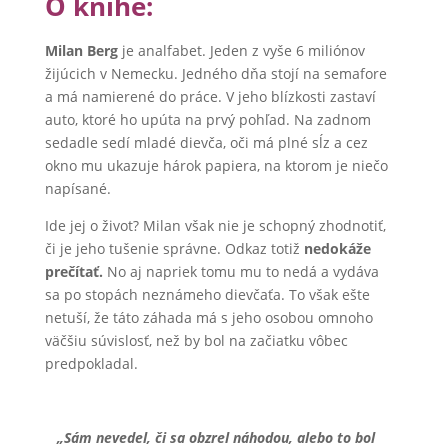
O knihe:
Milan Berg
je analfabet. Jeden z vyše 6 miliónov
žijúcich v Nemecku. Jedného dňa stojí na semafore
a má namierené do práce. V jeho blízkosti zastaví
auto, ktoré ho upúta na prvý pohľad. Na zadnom
sedadle sedí mladé dievča, oči má plné sĺz a cez
okno mu ukazuje hárok papiera, na ktorom je niečo
napísané.
Ide jej o život? Milan však nie je schopný zhodnotiť,
či je jeho tušenie správne. Odkaz totiž
nedokáže
prečítať.
No aj napriek tomu mu to nedá a vydáva
sa po stopách neznámeho dievčaťa. To však ešte
netuší, že táto záhada má s jeho osobou omnoho
väčšiu súvislosť, než by bol na začiatku vôbec
predpokladal.
„Sám nevedel, či sa obzrel náhodou, alebo to bol