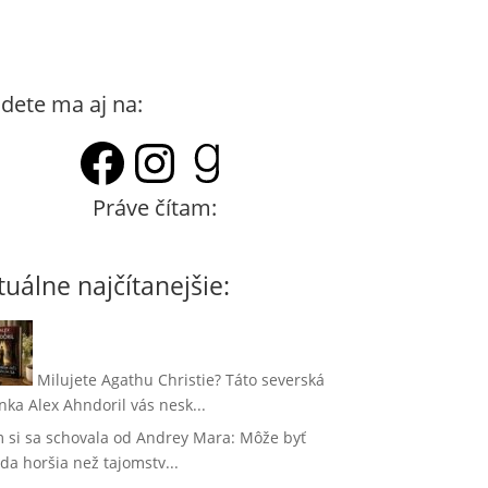
dete ma aj na:
Facebook
Instagram
Goodreads
Práve čítam:
tuálne najčítanejšie:
Milujete Agathu Christie? Táto severská
nka Alex Ahndoril vás nesk...
 si sa schovala od Andrey Mara: Môže byť
da horšia než tajomstv...