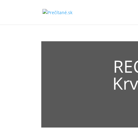
REC
Kr