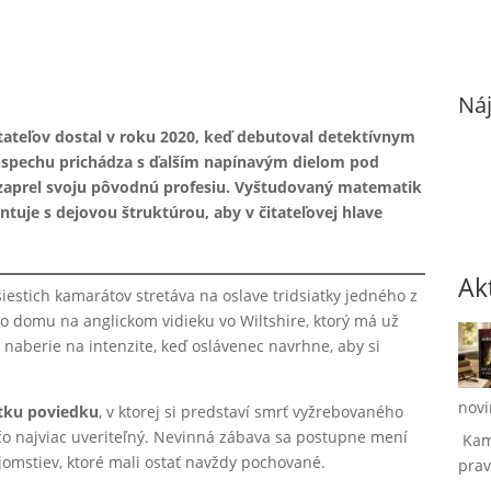
Náj
itateľov dostal v roku 2020, keď debutoval detektívnym
úspechu prichádza s ďalším napínavým dielom pod
zaprel svoju pôvodnú profesiu. Vyštudovaný matematik
ntuje s dejovou štruktúrou, aby v čitateľovej hlave
Ak
iestich kamarátov stretáva na oslave tridsiatky jedného z
o domu na anglickom vidieku vo Wiltshire, ktorý má už
naberie na intenzite, keď oslávenec navrhne, aby si
novi
tku poviedku
, v ktorej si predstaví smrť vyžrebovaného
čo najviac uveriteľný. Nevinná zábava sa postupne mení
Kam
omstiev, ktoré mali ostať navždy pochované.
prav