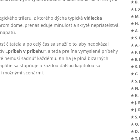
★ B.
★ I. 
★ M.
gického trileru, z ktorého dýcha typická
vidiecka
★ H.
starom dome, prenasleduje minulosť a skryté nepriateľstvá,
★ A. 
 napätú.
★ S. 
sť čitateľa a po celý čas sa snaží o to, aby nedokázal
★ A. 
tív
„príbeh v príbehu“
, a teda prelína vymyslené príbehy
★ F. 
toré nemusí sadnúť každému. Kniha je plná bizarných
★ E.
napätie sa stupňuje a každou ďalšou kapitolou sa
★ S.
i možnými scenármi.
★ G.
★ S. 
★ N. 
★ K.
★ J. 
★ J.
★ S. 
★ O. 
★ D. 
★ T. 