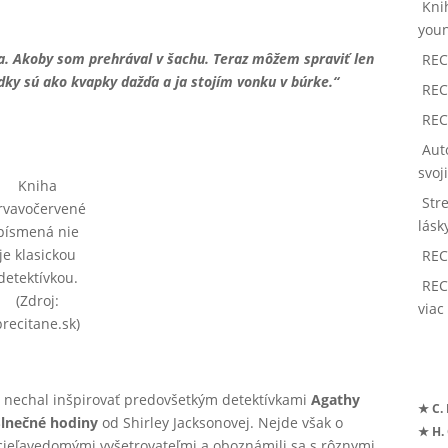
Kni
youn
. Akoby som prehrával v šachu. Teraz môžem spraviť len
REC
ky sú ako kvapky dažďa a ja stojím vonku v búrke.“
REC
REC
Aut
svoj
Kniha
Str
rvavočervené
lásk
písmená nie
je klasickou
REC
detektívkou.
REC
(Zdroj:
viac
precitane.sk)
 sa nechal inšpirovať predovšetkým detektívkami
Agathy
★ C.
Slnečné hodiny
od Shirley Jacksonovej. Nejde však o
★ H.
i s cieľavedomými vyšetrovateľmi a oboznámili sa s rôznymi