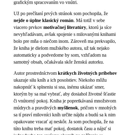
grafickým spracovaním vo vnútri.
Už po prečítaní prvých stránok som pochopila, že
nejde o úplne klasický román
. Má totiž v sebe
viacero prvkov
motivačnej literatúry
, ktorú ja síce
nevyhľadávam, avšak spojenie s milovanými knihami
bolo pre mňa o niečom inom. Zároveň ma prekvapilo,
že kniha je dielom mužského autora, už tak nejako
automaticky a podvedome by som, vzhľadom na
samotný obsah, očakávala skôr ženskú autorku.
Autor prostredníctvom
krátkych životných príbehov
ukazuje silu kníh a ich posolstiev. Niekoho môžu
nakopnúť k splneniu si sna, inému ukázať smer,
ktorým by sa mal vybrať, aby dosiahol životné šťastie
či vnútorný pokoj. Kniha je popretkávaná množstvom
múdrych a pravdivých
myšlienok
, pričom v mnohých
sa tí praví milovníci kníh určite nájdu a budú sa k nim
opakovane vracať aj neskôr. Ja som pochopila, že na
túto knihu treba mať pokoj, dostatok času a nájsť si