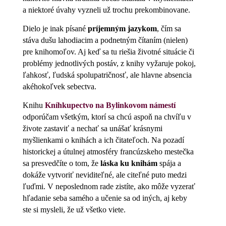
a niektoré úvahy vyzneli už trochu prekombinovane.
Dielo je inak písané
príjemným jazykom
, čím sa
stáva dušu lahodiacim a podnetným čítaním (nielen)
pre knihomoľov. Aj keď sa tu riešia životné situácie či
problémy jednotlivých postáv, z knihy vyžaruje pokoj,
ľahkosť, ľudská spolupatričnosť, ale hlavne absencia
akéhokoľvek sebectva.
Knihu
Kníhkupectvo na Bylinkovom námestí
odporúčam všetkým, ktorí sa chcú aspoň na chvíľu v
živote zastaviť a nechať sa unášať krásnymi
myšlienkami o knihách a ich čitateľoch. Na pozadí
historickej a útulnej atmosféry francúzskeho mestečka
sa presvedčíte o tom, že
láska ku knihám
spája a
dokáže vytvoriť neviditeľné, ale citeľné puto medzi
ľuďmi. V neposlednom rade zistíte, ako môže vyzerať
hľadanie seba samého a učenie sa od iných, aj keby
ste si mysleli, že už všetko viete.