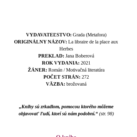
VYDAVATEĽSTVO:
Grada (Metafora)
ORIGINÁLNY NÁZOV:
La libraire de la place aux
Herbes
PREKLAD:
Jana Boberová
ROK VYDANIA:
2021
ŽÁNER:
Román / Motivačná literatúra
POČET STRÁN:
272
VÄZBA:
brožovaná
„Knihy sú zrkadlom, pomocou ktorého môžeme
objavovať ľudí, ktorí sú nám podobní.“
(str. 98)