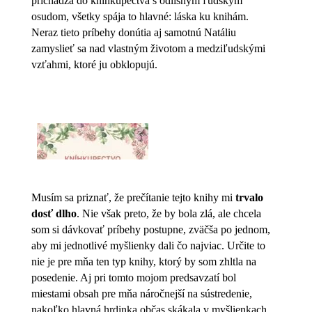
prichádza do kníhkupectva s odlišným ľudským
osudom, všetky spája to hlavné: láska ku knihám.
Neraz tieto príbehy donútia aj samotnú Natáliu
zamyslieť sa nad vlastným životom a medziľudskými
vzťahmi, ktoré ju obklopujú.
Musím sa priznať, že prečítanie tejto knihy mi
trvalo
dosť dlho
. Nie však preto, že by bola zlá, ale chcela
som si dávkovať príbehy postupne, zväčša po jednom,
aby mi jednotlivé myšlienky dali čo najviac. Určite to
nie je pre mňa ten typ knihy, ktorý by som zhltla na
posedenie. Aj pri tomto mojom predsavzatí bol
miestami obsah pre mňa náročnejší na sústredenie,
nakoľko hlavná hrdinka občas skákala v myšlienkach