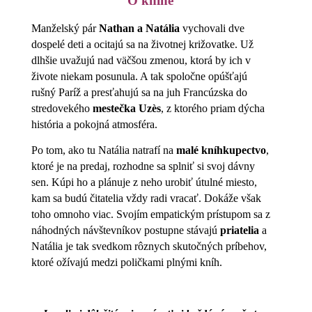
O knihe
Manželský pár
Nathan a Natália
vychovali dve
dospelé deti a ocitajú sa na životnej križovatke. Už
dlhšie uvažujú nad väčšou zmenou, ktorá by ich v
živote niekam posunula. A tak spoločne opúšťajú
rušný Paríž a presťahujú sa na juh Francúzska do
stredovekého
mestečka Uzès
, z ktorého priam dýcha
história a pokojná atmosféra.
Po tom, ako tu Natália natrafí na
malé kníhkupectvo
,
ktoré je na predaj, rozhodne sa splniť si svoj dávny
sen. Kúpi ho a plánuje z neho urobiť útulné miesto,
kam sa budú čitatelia vždy radi vracať. Dokáže však
toho omnoho viac. Svojím empatickým prístupom sa z
náhodných návštevníkov postupne stávajú
priatelia
a
Natália je tak svedkom rôznych skutočných príbehov,
ktoré ožívajú medzi poličkami plnými kníh.