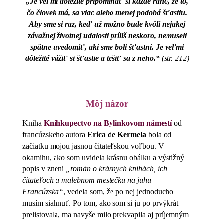
„Je veľmi dôležité pripomínať si každé ráno, že to,
čo človek má, sa viac alebo menej podobá šťastiu.
Aby sme si raz, keď už možno bude kvôli nejakej
závažnej životnej udalosti príliš neskoro, nemuseli
spätne uvedomiť, akí sme boli šťastní. Je veľmi
dôležité vážiť si šťastie a tešiť sa z neho.“
(str. 212)
Môj názor
Kniha
Kníhkupectvo na Bylinkovom námestí
od
francúzskeho autora
Erica de Kermela
bola od
začiatku mojou jasnou čitateľskou voľbou. V
okamihu, ako som uvidela krásnu obálku a výstižný
popis v znení
„román o krásnych knihách, ich
čitateľoch a malebnom mestečku na juhu
Francúzska“
, vedela som, že po nej jednoducho
musím siahnuť. Po tom, ako som si ju po prvýkrát
prelistovala, ma navyše milo prekvapila aj príjemným