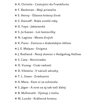
★ A. Christie - Cestujúci do Frankfurtu
★ F. Backman - Moji priatelia
★ E. Henry - Úžasne krásny život
★ S. Damoff - Naše svetlé roky
★ G. Faye - Jakaranda
★ S. Jo Gazan - Let lastovičky
★ N. Lagioia - Mesto živých
★ K. Parsi - Zmluva s diabolským šéfom
★ J. E. Malpas - Enigma
★ J. Redland - Nový domov v Hedgehog Hollow
★ S. Cate - Neviniatko
★ O. Vuong - Cisár radosti
★ D. Viktória - V náručí odvahy
★ T. L. Swan - Zvádzanie
★ A. Mara - Kam si sa schovala
★ S. Jäger - A svet sa aj tak točí ďalej
★ B. McDonald - Výstup z tieňa
★ M. Lunde - Kráľovná hromu