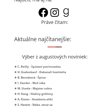
Facebook
Instagram
Goodrea
Práve čítam:
Aktuálne najčítanejšie:
Výber z augustových noviniek:
★ C. Reilly - Spútaní povinnosťou
★ H. Gudenkauf - Dokonalí hostitelia
★ B. Bernátová - Špina
★ I. Xander - Muž roka
★ M. Uceda - Majster cukru
★ H. Kang - Hodiny gréčtiny
★ A. Elston - Anatómia alibi
★ S. Hewitt - Nebo, otvor sa