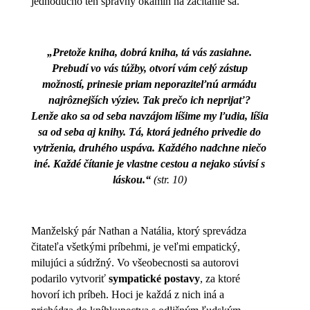
jednoducho ten správny okamih na začítanie sa.
„Pretože kniha, dobrá kniha, tá vás zasiahne.
Prebudí vo vás túžby, otvorí vám celý zástup
možností, prinesie priam neporaziteľnú armádu
najrôznejších výziev. Tak prečo ich neprijať?
Lenže ako sa od seba navzájom líšime my ľudia, líšia
sa od seba aj knihy. Tá, ktorá jedného privedie do
vytrženia, druhého uspáva. Každého nadchne niečo
iné. Každé čítanie je vlastne cestou a nejako súvisí s
láskou.“
(str. 10)
Manželský pár Nathan a Natália, ktorý sprevádza
čitateľa všetkými príbehmi, je veľmi empatický,
milujúci a súdržný. Vo všeobecnosti sa autorovi
podarilo vytvoriť
sympatické postavy
, za ktoré
hovorí ich príbeh. Hoci je každá z nich iná a