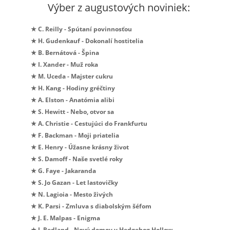
Výber z augustových noviniek:
★ C. Reilly - Spútaní povinnosťou
★ H. Gudenkauf - Dokonalí hostitelia
★ B. Bernátová - Špina
★ I. Xander - Muž roka
★ M. Uceda - Majster cukru
★ H. Kang - Hodiny gréčtiny
★ A. Elston - Anatómia alibi
★ S. Hewitt - Nebo, otvor sa
★ A. Christie - Cestujúci do Frankfurtu
★ F. Backman - Moji priatelia
★ E. Henry - Úžasne krásny život
★ S. Damoff - Naše svetlé roky
★ G. Faye - Jakaranda
★ S. Jo Gazan - Let lastovičky
★ N. Lagioia - Mesto živých
★ K. Parsi - Zmluva s diabolským šéfom
★ J. E. Malpas - Enigma
★ J. Redland - Nový domov v Hedgehog Hollow