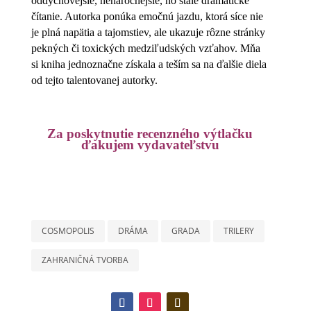
oddychovejšie, nenáročnejšie, no stále dramatické
čítanie. Autorka ponúka emočnú jazdu, ktorá síce nie
je plná napätia a tajomstiev, ale ukazuje rôzne stránky
pekných či toxických medziľudských vzťahov. Mňa
si kniha jednoznačne získala a teším sa na ďalšie diela
od tejto talentovanej autorky.
Za poskytnutie recenzného výtlačku
ďakujem vydavateľstvu
COSMOPOLIS
DRÁMA
GRADA
TRILERY
ZAHRANIČNÁ TVORBA