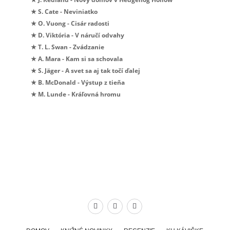
★ S. Cate - Neviniatko
★ O. Vuong - Cisár radosti
★ D. Viktória - V náručí odvahy
★ T. L. Swan - Zvádzanie
★ A. Mara - Kam si sa schovala
★ S. Jäger - A svet sa aj tak točí ďalej
★ B. McDonald - Výstup z tieňa
★ M. Lunde - Kráľovná hromu