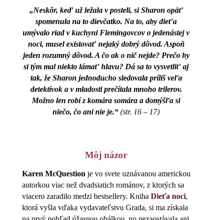
„Neskôr, keď už ležala v posteli, si Sharon opäť
spomenula na to dievčatko. Na to, aby dieťa
umývalo riad v kuchyni Flemingovcov o jedenástej v
noci, musel existovať nejaký dobrý dôvod. Aspoň
jeden rozumný dôvod. A čo ak o nič nejde? Prečo by
si tým mal niekto lámať hlavu? Dá sa to vysvetliť aj
tak, že Sharon jednoducho sledovala príliš veľa
detektívok a v mladosti prečítala mnoho trilerov.
Možno len robí z komára somára a domýšľa si
niečo, čo ani nie je.“
(str. 16 – 17)
Môj názor
Karen McQuestion
je vo svete uznávanou americkou
autorkou viac než dvadsiatich románov, z ktorých sa
viacero zaradilo medzi bestsellery. Kniha
Dieťa noci
,
ktorá vyšla vďaka vydavateľstvu Grada, si ma získala
na prvý pohľad úžasnou obálkou, no nezaostávala ani