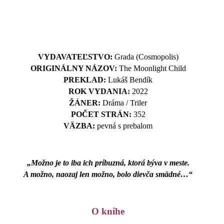
VYDAVATEĽSTVO:
Grada (Cosmopolis)
ORIGINÁLNY NÁZOV:
The Moonlight Child
PREKLAD:
Lukáš Bendík
ROK VYDANIA:
2022
ŽÁNER:
Dráma / Triler
POČET STRÁN:
352
VÄZBA:
pevná s prebalom
„Možno je to iba ich príbuzná, ktorá býva v meste.
A možno, naozaj len možno, bolo dievča smädné…“
O knihe