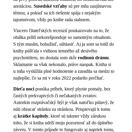
anotáciou.
Susedské vzťahy
sú pre mňa zaujímavou
témou, a pokiaľ sa ich riešenie spája s nejakým
tajomstvom, vždy po knihe rada siahnem.
Viacero čitateľských recenzií poukazovalo na to, že
obálka príliš nekorešponduje so samotným obsahom.
S tým musím, bohužiaľ, súhlasiť. Aj ja som sa totiž do
knihy púšťala s vidinou temného až desivého
psychotrileru, no dostala som skôr
rodinnú drámu
.
Sklamanie sa však nekonalo, práve naopak. Kniha si
u mňa vyslúžila plné hodnotenie a zaradila sa medzi to
najlepšie, čo sa mi v roku 2022 podarilo prečítať.
Dieťa noci
ponúka príbeh, ktorý plynie pomaly, bez
častých prekvapivých či nečakaných zvratov.
Autorkin rozprávačský štýl je však natoľko pútavý, že
núti obracať stránku za stránkou. Prispievajú k tomu
aj
krátke kapitoly
, ktoré sú takmer vždy zárukou
toho, že si kniha udrží moju pozornosť až do úplného
záveru. V tomto prípade to fungovalo aj napriek tomu,