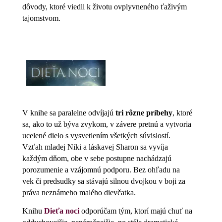
dôvody, ktoré viedli k životu ovplyvneného ťaživým
tajomstvom.
V knihe sa paralelne odvíjajú
tri rôzne príbehy
, ktoré
sa, ako to už býva zvykom, v závere pretnú a vytvoria
ucelené dielo s vysvetlením všetkých súvislostí.
Vzťah mladej Niki a láskavej Sharon sa vyvíja
každým dňom, obe v sebe postupne nachádzajú
porozumenie a vzájomnú podporu. Bez ohľadu na
vek či predsudky sa stávajú silnou dvojkou v boji za
práva neznámeho malého dievčatka.
Knihu
Dieťa noci
odporúčam tým, ktorí majú chuť na