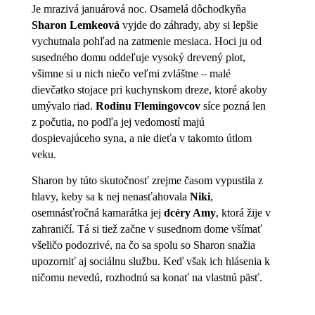
Je mrazivá januárová noc. Osamelá dôchodkyňa
Sharon Lemkeová
vyjde do záhrady, aby si lepšie
vychutnala pohľad na zatmenie mesiaca. Hoci ju od
susedného domu oddeľuje vysoký drevený plot,
všimne si u nich niečo veľmi zvláštne – malé
dievčatko stojace pri kuchynskom dreze, ktoré akoby
umývalo riad.
Rodinu Flemingovcov
síce pozná len
z počutia, no podľa jej vedomostí majú
dospievajúceho syna, a nie dieťa v takomto útlom
veku.
Sharon by túto skutočnosť zrejme časom vypustila z
hlavy, keby sa k nej nenasťahovala
Niki
,
osemnásťročná kamarátka jej
dcéry Amy
, ktorá žije v
zahraničí. Tá si tiež začne v susednom dome všímať
všeličo podozrivé, na čo sa spolu so Sharon snažia
upozorniť aj sociálnu službu. Keď však ich hlásenia k
ničomu nevedú, rozhodnú sa konať na vlastnú päsť.