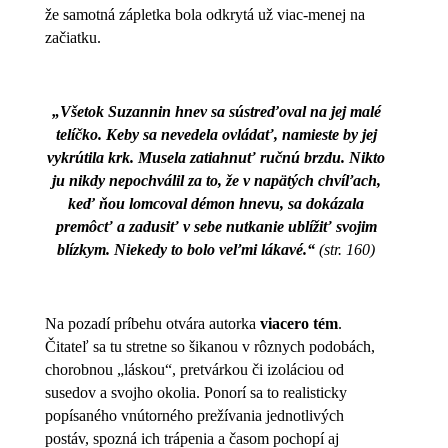
že samotná zápletka bola odkrytá už viac-menej na
začiatku.
„Všetok Suzannin hnev sa sústreďoval na jej malé
telíčko. Keby sa nevedela ovládať, namieste by jej
vykrútila krk. Musela zatiahnuť ručnú brzdu. Nikto
ju nikdy nepochválil za to, že v napätých chvíľach,
keď ňou lomcoval démon hnevu, sa dokázala
premôcť a zadusiť v sebe nutkanie ublížiť svojim
blízkym. Niekedy to bolo veľmi lákavé.“
(str. 160)
Na pozadí príbehu otvára autorka
viacero tém
.
Čitateľ sa tu stretne so šikanou v rôznych podobách,
chorobnou „láskou“, pretvárkou či izoláciou od
susedov a svojho okolia. Ponorí sa to realisticky
popísaného vnútorného prežívania jednotlivých
postáv, spozná ich trápenia a časom pochopí aj