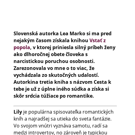
Slovenská autorka Lea Marko si ma pred
nejakým časom získala knihou
Vstať z
popola
, v ktorej priniesla silný príbeh ženy
ako dlhoročnej obete človeka s
narcistickou poruchou osobnosti.
Zarezonovala vo mne o to viac, že
vychádzala zo skutočných udalostí.
Autorkina tretia kniha s názvom Cesta k
tebe je už z úplne iného súdka a získa si
skôr srdcia túžiace po romantike.
Lily
je populárna spisovateľka romantických
kníh a najradšej sa utieka do sveta fantázie.
Vo svojom vnútri vyznáva samotu, radí sa
medzi introvertov, no zároveň je typickou