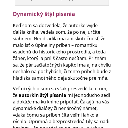
Dynamický štýl písania
Keď som sa dozvedela, že autorke vyjde
ďalšia kniha, vedela som, že po nej určite
siahnem. Neodradila ma ani skutočnosť, že
malo ísť o úplne iný príbeh – romantiku
vsadenú do historického prostredia, a teda
žáner, ktorý ja príliš často nečítam. Priznám
sa, že pár začiatočných kapitol ma aj na chvíľu
nechalo na pochybách, či tento príbeh bude z
hľadiska samotného deja skutočne pre mňa.
Veľmi rýchlo som sa však presvedčila o tom,
že
autorkin štýl písania
mi jednoducho sedí
a dokáže ma ku knihe pripútať. Čakajú na vás
dynamické dialógy či nenáročný námet,
vďaka čomu sa príbeh číta veľmi ľahko a
rýchlo. Úprimná a bezprostredná Lily sa riadi