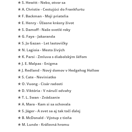
★ S. Hewitt - Nebo, otvor sa
★ A. Christie - Cestujúci do Frankfurtu
★ F. Backman - Moji priatelia
★ E. Henry - Úžasne krásny život
★ S. Damoff - Naše svetlé roky
★ G. Faye - Jakaranda
★ S. Jo Gazan - Let lastovičky
★ N. Lagioia - Mesto živých
★ K. Parsi - Zmluva s diabolským šéfom
★ J. E. Malpas - Enigma
★ J. Redland - Nový domov v Hedgehog Hollow
★ S. Cate - Neviniatko
★ O. Vuong - Cisár radosti
★ D. Viktória - V náručí odvahy
★ T. L. Swan - Zvádzanie
★ A. Mara - Kam si sa schovala
★ S. Jäger - A svet sa aj tak točí ďalej
★ B. McDonald - Výstup z tieňa
★ M. Lunde - Kráľovná hromu