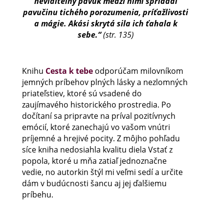
neviditeľný pavúk medzi nimi spriadal
pavučinu tichého porozumenia, príťažlivosti
a mágie. Akási skrytá sila ich ťahala k
sebe.“
(str. 135)
Knihu
Cesta k tebe
odporúčam milovníkom
jemných príbehov plných lásky a nezlomných
priateľstiev, ktoré sú vsadené do
zaujímavého historického prostredia. Po
dočítaní sa pripravte na príval pozitívnych
emócií, ktoré zanechajú vo vašom vnútri
príjemné a hrejivé pocity. Z môjho pohľadu
síce kniha nedosiahla kvalitu diela Vstať z
popola, ktoré u mňa zatiaľ jednoznačne
vedie, no autorkin štýl mi veľmi sedí a určite
dám v budúcnosti šancu aj jej ďalšiemu
príbehu.