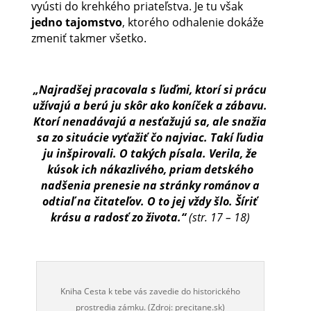
vyústi do krehkého priateľstva. Je tu však
jedno tajomstvo
, ktorého odhalenie dokáže
zmeniť takmer všetko.
„Najradšej pracovala s ľuďmi, ktorí si prácu
užívajú a berú ju skôr ako koníček a zábavu.
Ktorí nenadávajú a nesťažujú sa, ale snažia
sa zo situácie vyťažiť čo najviac. Takí ľudia
ju inšpirovali. O takých písala. Verila, že
kúsok ich nákazlivého, priam detského
nadšenia prenesie na stránky románov a
odtiaľ na čitateľov. O to jej vždy šlo. Šíriť
krásu a radosť zo života.“
(str. 17 – 18)
Kniha Cesta k tebe vás zavedie do historického
prostredia zámku. (Zdroj: precitane.sk)