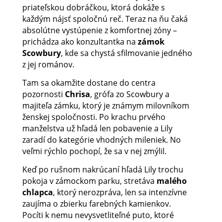
priateľskou dobráčkou, ktorá dokáže s
každým nájsť spoločnú reč. Teraz na ňu čaká
absolútne vystúpenie z komfortnej zóny –
prichádza ako konzultantka na
zámok
Scowbury
, kde sa chystá sfilmovanie jedného
z jej románov.
Tam sa okamžite dostane do centra
pozornosti
Chrisa
, grófa zo Scowbury a
majiteľa zámku, ktorý je známym milovníkom
ženskej spoločnosti. Po krachu prvého
manželstva už hľadá len pobavenie a Lily
zaradí do kategórie vhodných mileniek. No
veľmi rýchlo pochopí, že sa v nej zmýlil.
Keď po rušnom nakrúcaní hľadá Lily trochu
pokoja v zámockom parku, stretáva
malého
chlapca
, ktorý nerozpráva, len sa intenzívne
zaujíma o zbierku farebných kamienkov.
Pocíti k nemu nevysvetliteľné puto, ktoré