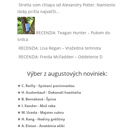
Stretla som chlapa od Alexandry Potter: Namiesto
lásky prišla najväčši...
RECENZIA: Teagan Hunter – Pukom do
srdca
RECENZIA: Lisa Regan – Vražedná temnota
RECENZIA: Freida McFadden – Oddelenie D
Výber z augustových noviniek:
★ C. Reilly - Spútaní povinnosťou
★ H. Gudenkauf - Dokonalí hostitelia
★ B. Bernátová - Špina
★ I. Xander - Muž roka
★ M. Uceda - Majster cukru
★ H. Kang - Hodiny gréčtiny
★ A. Elston - Anatómia alibi