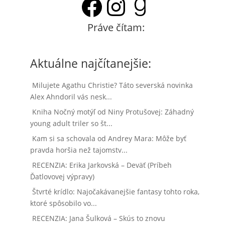
Facebook
Instagram
Goodrea
Práve čítam:
Aktuálne najčítanejšie:
Milujete Agathu Christie? Táto severská novinka
Alex Ahndoril vás nesk...
Kniha Nočný motýľ od Niny Protušovej: Záhadný
young adult triler so št...
Kam si sa schovala od Andrey Mara: Môže byť
pravda horšia než tajomstv...
RECENZIA: Erika Jarkovská – Deväť (Príbeh
Ďatlovovej výpravy)
Štvrté krídlo: Najočakávanejšie fantasy tohto roka,
ktoré spôsobilo vo...
RECENZIA: Jana Šulková – Skús to znovu