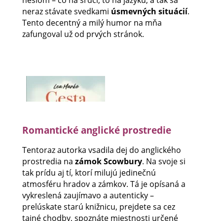
heslom – čo na srdci, to na jazyku, a tak sa
neraz stávate svedkami
úsmevných situácií
.
Tento decentný a milý humor na mňa
zafungoval už od prvých stránok.
Romantické anglické prostredie
Tentoraz autorka vsadila dej do anglického
prostredia na
zámok Scowbury
. Na svoje si
tak prídu aj tí, ktorí milujú jedinečnú
atmosféru hradov a zámkov. Tá je opísaná a
vykreslená zaujímavo a autenticky –
prelúskate starú knižnicu, prejdete sa cez
tajné chodby, spoznáte miestnosti určené