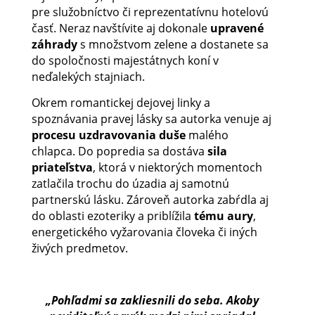
pre služobníctvo či reprezentatívnu hotelovú
časť. Neraz navštívite aj dokonale
upravené
záhrady
s množstvom zelene a dostanete sa
do spoločnosti majestátnych koní v
neďalekých stajniach.
Okrem romantickej dejovej linky a
spoznávania pravej lásky sa autorka venuje aj
procesu uzdravovania duše
malého
chlapca. Do popredia sa dostáva
sila
priateľstva
, ktorá v niektorých momentoch
zatlačila trochu do úzadia aj samotnú
partnerskú lásku. Zároveň autorka zabŕdla aj
do oblasti ezoteriky a priblížila
tému aury
,
energetického vyžarovania človeka či iných
živých predmetov.
„Pohľadmi sa zakliesnili do seba. Akoby