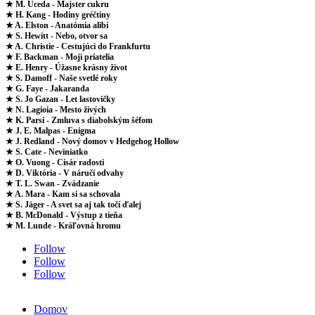
★ M. Uceda - Majster cukru
★ H. Kang - Hodiny gréčtiny
★ A. Elston - Anatómia alibi
★ S. Hewitt - Nebo, otvor sa
★ A. Christie - Cestujúci do Frankfurtu
★ F. Backman - Moji priatelia
★ E. Henry - Úžasne krásny život
★ S. Damoff - Naše svetlé roky
★ G. Faye - Jakaranda
★ S. Jo Gazan - Let lastovičky
★ N. Lagioia - Mesto živých
★ K. Parsi - Zmluva s diabolským šéfom
★ J. E. Malpas - Enigma
★ J. Redland - Nový domov v Hedgehog Hollow
★ S. Cate - Neviniatko
★ O. Vuong - Cisár radosti
★ D. Viktória - V náručí odvahy
★ T. L. Swan - Zvádzanie
★ A. Mara - Kam si sa schovala
★ S. Jäger - A svet sa aj tak točí ďalej
★ B. McDonald - Výstup z tieňa
★ M. Lunde - Kráľovná hromu
Follow
Follow
Follow
Domov