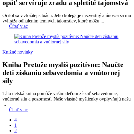
opäť servíruje zradu a spletité tajomstvá
Ocitol sa v zložitej situácii. Jeho kolega je nezvestný a únosca sa mu
vyhráža odhalením temných tajomstiev, ktoré môžu ...
Čítať viac
Knižné novinky
Kniha Pretože myslíš pozitívne: Naučte
deti získaniu sebavedomia a vnútornej
sily
Táto detská kniha pomôže vašim deťom získať sebavedomie,
vnútornú silu a pozornosť. Naše vlastné myšlienky ovplyvňujú našu
...
Čítať viac
4
1
2