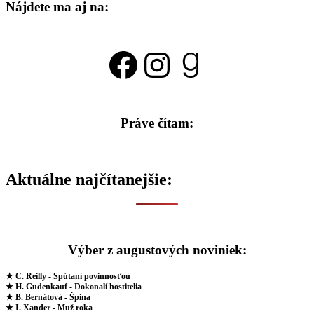
Nájdete ma aj na:
Facebook
Instagram
Goodread
Práve čítam:
Aktuálne najčítanejšie:
Výber z augustových noviniek:
★ C. Reilly - Spútaní povinnosťou
★ H. Gudenkauf - Dokonalí hostitelia
★ B. Bernátová - Špina
★ I. Xander - Muž roka