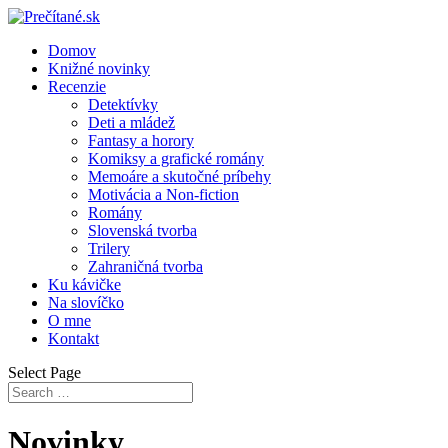
Domov
Knižné novinky
Recenzie
Detektívky
Deti a mládež
Fantasy a horory
Komiksy a grafické romány
Memoáre a skutočné príbehy
Motivácia a Non-fiction
Romány
Slovenská tvorba
Trilery
Zahraničná tvorba
Ku kávičke
Na slovíčko
O mne
Kontakt
Select Page
Novinky