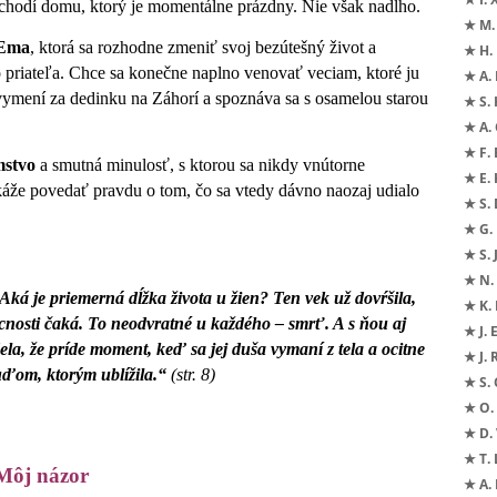
hodí domu, ktorý je momentálne prázdny. Nie však nadlho.
★ M.
 Ema
, ktorá sa rozhodne zmeniť svoj bezútešný život a
★ H.
 priateľa. Chce sa konečne naplno venovať veciam, ktoré ju
★ A. 
 vymení za dedinku na Záhorí a spoznáva sa s osamelou starou
★ S. 
★ A. 
★ F. 
mstvo
a smutná minulosť, s ktorou sa nikdy vnútorne
★ E.
Dokáže povedať pravdu o tom, čo sa vtedy dávno naozaj udialo
★ S.
★ G.
★ S. 
★ N. 
Aká je priemerná dĺžka života u žien? Ten vek už dovŕšila,
★ K.
úcnosti čaká. To neodvratné u každého – smrť. A s ňou aj
★ J. 
la, že príde moment, keď sa jej duša vymaní z tela a ocitne
★ J.
ľuďom, ktorým ublížila.“
(str. 8)
★ S. 
★ O. 
★ D. 
★ T. 
Môj názor
★ A.