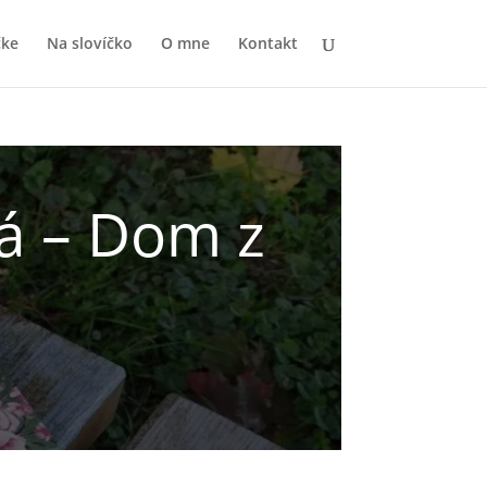
čke
Na slovíčko
O mne
Kontakt
á – Dom z