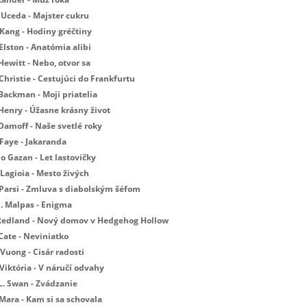
 Uceda - Majster cukru
 Kang - Hodiny gréčtiny
Elston - Anatómia alibi
Hewitt - Nebo, otvor sa
Christie - Cestujúci do Frankfurtu
Backman - Moji priatelia
 Henry - Úžasne krásny život
 Damoff - Naše svetlé roky
 Faye - Jakaranda
Jo Gazan - Let lastovičky
Lagioia - Mesto živých
 Parsi - Zmluva s diabolským šéfom
E. Malpas - Enigma
 Redland - Nový domov v Hedgehog Hollow
Cate - Neviniatko
Vuong - Cisár radosti
Viktória - V náručí odvahy
L. Swan - Zvádzanie
 Mara - Kam si sa schovala