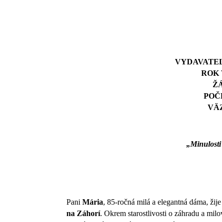
VYDAVATE
ROK 
Ž
POČ
VÄ
„Minulosti
Pani
Mária
, 85-ročná milá a elegantná dáma, ži
na Záhorí
. Okrem starostlivosti o záhradu a milov