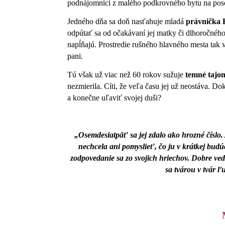
podnájomníci z malého podkrovného bytu na posc
Jedného dňa sa doň nasťahuje mladá
právnička
odpútať sa od očakávaní jej matky či dlhoročného
napĺňajú. Prostredie rušného hlavného mesta tak
pani.
Tú však už viac než 60 rokov sužuje
temné tajo
nezmierila. Cíti, že veľa času jej už neostáva. 
a konečne uľaviť svojej duši?
„Osemdesiatpäť sa jej zdalo ako hrozné číslo. 
nechcela ani pomyslieť, čo ju v krátkej bud
zodpovedanie sa zo svojich hriechov. Dobre vede
sa tvárou v tvár 