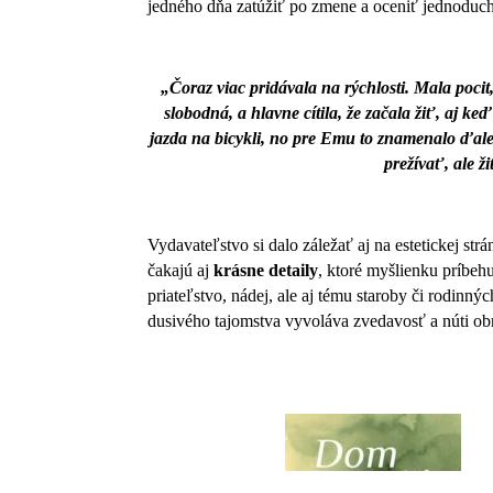
jedného dňa zatúžiť po zmene a oceniť jednoduch
„Čoraz viac pridávala na rýchlosti. Mala pocit,
slobodná, a hlavne cítila, že začala žiť, aj k
jazda na bicykli, no pre Emu to znamenalo ďale
prežívať, ale ž
Vydavateľstvo si dalo záležať aj na estetickej str
čakajú aj
krásne detaily
, ktoré myšlienku príbehu
priateľstvo, nádej, ale aj tému staroby či rodinn
dusivého tajomstva vyvoláva zvedavosť a núti obr