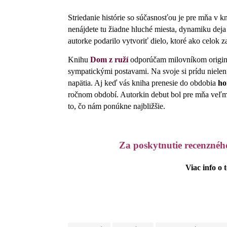
Striedanie histórie so súčasnosťou je pre mňa v k
nenájdete tu žiadne hluché miesta, dynamiku deja
autorke podarilo vytvoriť dielo, ktoré ako celok
Knihu
Dom z ruží
odporúčam milovníkom originá
sympatickými postavami. Na svoje si prídu nielen
napätia. Aj keď vás kniha prenesie do obdobia
ho
ročnom období. Autorkin debut bol pre mňa veľmi
to, čo nám ponúkne najbližšie.
Za poskytnutie recenzné
Viac info o 