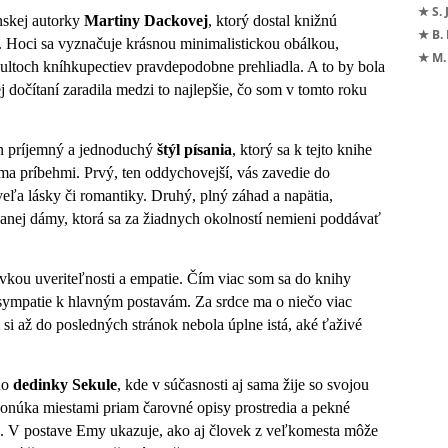
★ S. 
skej autorky
Martiny Dackovej
, ktorý dostal knižnú
★ B.
. Hoci sa vyznačuje krásnou minimalistickou obálkou,
★ M.
ultoch kníhkupectiev pravdepodobne prehliadla. A to by bola
j dočítaní zaradila medzi to najlepšie, čo som v tomto roku
in príjemný a jednoduchý
štýl písania
, ktorý sa k tejto knihe
ma príbehmi. Prvý, ten oddychovejší, vás zavedie do
ľa lásky či romantiky. Druhý, plný záhad a napätia,
vanej dámy, ktorá sa za žiadnych okolností nemieni poddávať
vkou uveriteľnosti a empatie. Čím viac som sa do knihy
a sympatie k hlavným postavám. Za srdce ma o niečo viac
si až do posledných stránok nebola úplne istá, aké ťaživé
do
dedinky Sekule
, kde v súčasnosti aj sama žije so svojou
 ponúka miestami priam čarovné opisy prostredia a pekné
ť. V postave Emy ukazuje, ako aj človek z veľkomesta môže