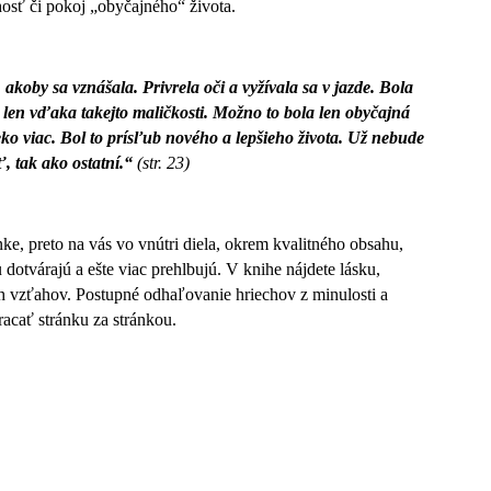
osť či pokoj „obyčajného“ života.
 akoby sa vznášala. Privrela oči a vyžívala sa v jazde. Bola
eď len vďaka takejto maličkosti. Možno to bola len obyčajná
ko viac. Bol to prísľub nového a lepšieho života. Už nebude
iť, tak ako ostatní.“
(str. 23)
ánke, preto na vás vo vnútri diela, okrem kvalitného obsahu,
 dotvárajú a ešte viac prehlbujú. V knihe nájdete lásku,
ých vzťahov. Postupné odhaľovanie hriechov z minulosti a
acať stránku za stránkou.