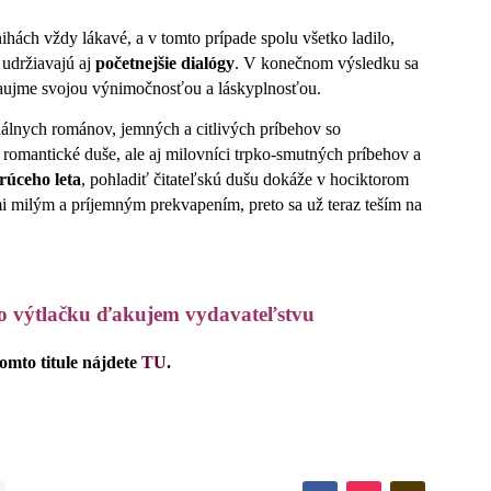
nihách vždy lákavé, a v tomto prípade spolu všetko ladilo,
 udržiavajú aj
početnejšie dialógy
. V konečnom výsledku sa
 zaujme svojou výnimočnosťou a láskyplnosťou.
lnych románov, jemných a citlivých príbehov so
 romantické duše, ale aj milovníci trpko-smutných príbehov a
rúceho leta
, pohladiť čitateľskú dušu dokáže v hociktorom
 milým a príjemným prekvapením, preto sa už teraz teším na
ho výtlačku ďakujem vydavateľstvu
tomto titule nájdete
TU
.