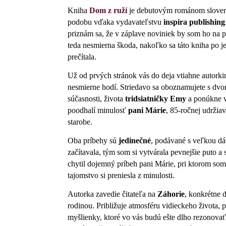
Kniha
Dom z ruží
je debutovým románom sloven
podobu vďaka vydavateľstvu
inspira publishing
priznám sa, že v záplave noviniek by som ho na p
teda nesmierna škoda, nakoľko sa táto kniha po je
prečítala.
Už od prvých stránok vás do deja vtiahne autork
nesmierne hodí. Striedavo sa oboznamujete s dvo
súčasnosti, života
tridsiatničky Emy
a ponúkne ve
poodhalí minulosť
pani Márie
, 85-ročnej udržia
starobe.
Oba príbehy sú
jedinečné
, podávané s veľkou dá
začítavala, tým som si vytvárala pevnejšie puto 
chytil dojemný príbeh pani Márie, pri ktorom som 
tajomstvo si preniesla z minulosti.
Autorka zavedie čitateľa na
Záhorie
, konkrétne 
rodinou. Približuje atmosféru vidieckeho života,
myšlienky, ktoré vo vás budú ešte dlho rezonova