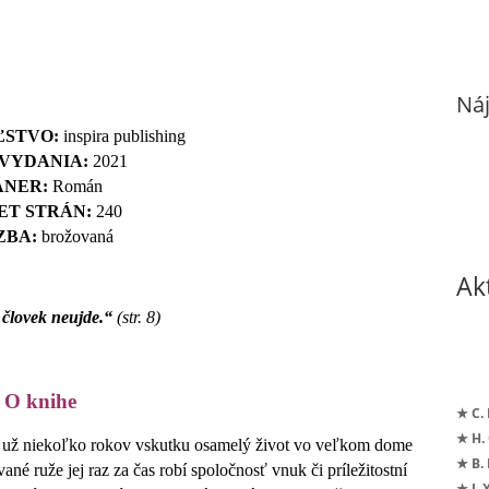
Náj
ĽSTVO:
inspira publishing
VYDANIA:
2021
ÁNER:
Román
ET STRÁN:
240
ZBA:
brožovaná
Ak
 človek neujde.“
(str. 8)
O knihe
★ C.
★ H.
je už niekoľko rokov vskutku osamelý život vo veľkom dome
★ B.
ané ruže jej raz za čas robí spoločnosť vnuk či príležitostní
★ I. 