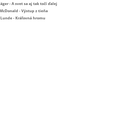
Jäger - A svet sa aj tak točí ďalej
 McDonald - Výstup z tieňa
 Lunde - Kráľovná hromu