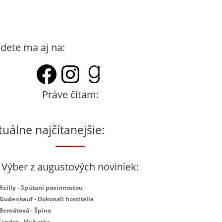
dete ma aj na:
Facebook
Instagram
Goodreads
Práve čítam:
tuálne najčítanejšie:
Výber z augustových noviniek:
 Reilly - Spútaní povinnosťou
 Gudenkauf - Dokonalí hostitelia
 Bernátová - Špina
Xander - Muž roka