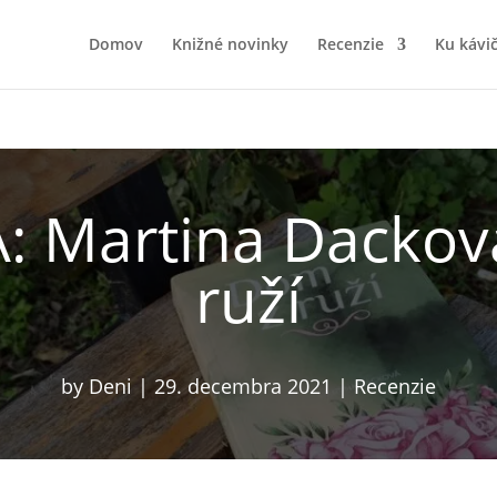
Domov
Knižné novinky
Recenzie
Ku kávi
: Martina Dackov
ruží
by
Deni
|
29. decembra 2021
|
Recenzie