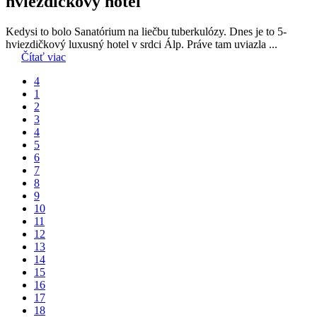
hviezdičkový hotel
Kedysi to bolo Sanatórium na liečbu tuberkulózy. Dnes je to 5-
hviezdičkový luxusný hotel v srdci Álp. Práve tam uviazla ...
Čítať viac
4
1
2
3
4
5
6
7
8
9
10
11
12
13
14
15
16
17
18