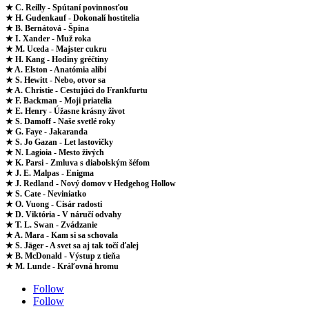
★ C. Reilly - Spútaní povinnosťou
★ H. Gudenkauf - Dokonalí hostitelia
★ B. Bernátová - Špina
★ I. Xander - Muž roka
★ M. Uceda - Majster cukru
★ H. Kang - Hodiny gréčtiny
★ A. Elston - Anatómia alibi
★ S. Hewitt - Nebo, otvor sa
★ A. Christie - Cestujúci do Frankfurtu
★ F. Backman - Moji priatelia
★ E. Henry - Úžasne krásny život
★ S. Damoff - Naše svetlé roky
★ G. Faye - Jakaranda
★ S. Jo Gazan - Let lastovičky
★ N. Lagioia - Mesto živých
★ K. Parsi - Zmluva s diabolským šéfom
★ J. E. Malpas - Enigma
★ J. Redland - Nový domov v Hedgehog Hollow
★ S. Cate - Neviniatko
★ O. Vuong - Cisár radosti
★ D. Viktória - V náručí odvahy
★ T. L. Swan - Zvádzanie
★ A. Mara - Kam si sa schovala
★ S. Jäger - A svet sa aj tak točí ďalej
★ B. McDonald - Výstup z tieňa
★ M. Lunde - Kráľovná hromu
Follow
Follow