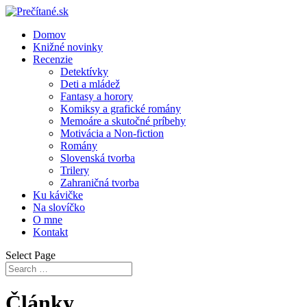
Domov
Knižné novinky
Recenzie
Detektívky
Deti a mládež
Fantasy a horory
Komiksy a grafické romány
Memoáre a skutočné príbehy
Motivácia a Non-fiction
Romány
Slovenská tvorba
Trilery
Zahraničná tvorba
Ku kávičke
Na slovíčko
O mne
Kontakt
Select Page
Články