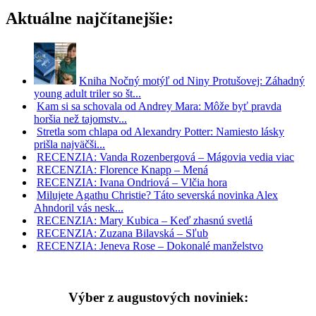
Aktuálne najčítanejšie:
Kniha Nočný motýľ od Niny Protušovej: Záhadný
young adult triler so št...
Kam si sa schovala od Andrey Mara: Môže byť pravda
horšia než tajomstv...
Stretla som chlapa od Alexandry Potter: Namiesto lásky
prišla najväčši...
RECENZIA: Vanda Rozenbergová – Mágovia vedia viac
RECENZIA: Florence Knapp – Mená
RECENZIA: Ivana Ondriová – Vlčia hora
Milujete Agathu Christie? Táto severská novinka Alex
Ahndoril vás nesk...
RECENZIA: Mary Kubica – Keď zhasnú svetlá
RECENZIA: Zuzana Bilavská – Sľub
RECENZIA: Jeneva Rose – Dokonalé manželstvo
Výber z augustových noviniek: