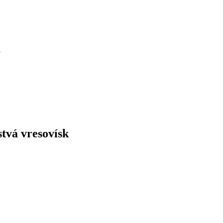
u
tvá vresovísk