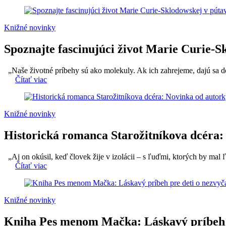
Knižné novinky
Spoznajte fascinujúci život Marie Curie-
„Naše životné príbehy sú ako molekuly. Ak ich zahrejeme, dajú sa do 
Čítať viac
Knižné novinky
Historická romanca Starožitníkova dcéra:
„Aj on okúsil, keď človek žije v izolácii – s ľuďmi, ktorých by mal ľúb
Čítať viac
Knižné novinky
Kniha Pes menom Mačka: Láskavý príbeh p