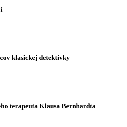
í
ov klasickej detektívky
ého terapeuta Klausa Bernhardta