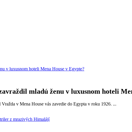
 zavraždil mladú ženu v luxusnom hoteli M
el Vražda v Mena House vás zavedie do Egypta v roku 1926. ...