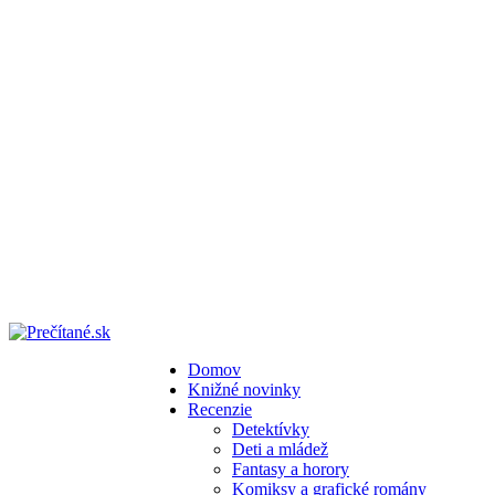
Domov
Knižné novinky
Recenzie
Detektívky
Deti a mládež
Fantasy a horory
Komiksy a grafické romány