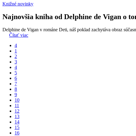
Knižné novinky
Najnovšia kniha od Delphine de Vigan o tom
Delphine de Vigan v románe Deti, náš poklad zachytáva obraz súčasnej d
Čítať viac
4
1
2
3
4
5
6
7
8
9
10
11
12
13
14
15
16