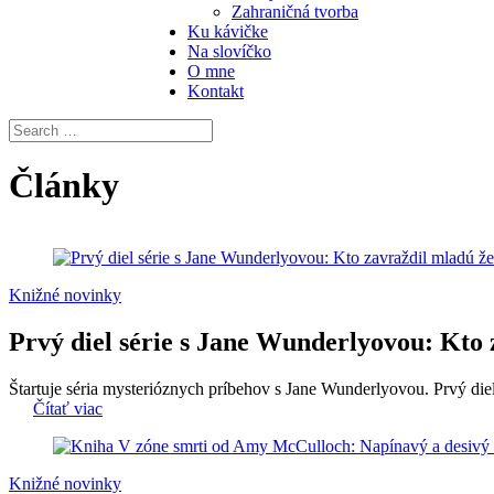
Zahraničná tvorba
Ku kávičke
Na slovíčko
O mne
Kontakt
Články
Knižné novinky
Prvý diel série s Jane Wunderlyovou: Kto
Štartuje séria mysterióznych príbehov s Jane Wunderlyovou. Prvý di
Čítať viac
Knižné novinky