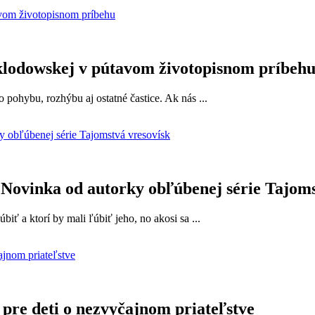
Sklodowskej v pútavom životopisnom príbeh
pohybu, rozhýbu aj ostatné častice. Ak nás ...
 Novinka od autorky obľúbenej série Tajoms
iť a ktorí by mali ľúbiť jeho, no akosi sa ...
re deti o nezvyčajnom priateľstve