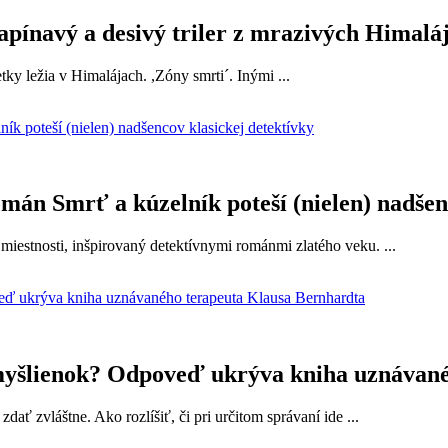
ínavý a desivý triler z mrazivých Himaláj
tky ležia v Himalájach. ,Zóny smrti´. Inými ...
án Smrť a kúzelník poteší (nielen) nadšenc
estnosti, inšpirovaný detektívnymi románmi zlatého veku. ...
h myšlienok? Odpoveď ukrýva kniha uznávan
ť zvláštne. Ako rozlíšiť, či pri určitom správaní ide ...