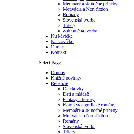
Memoáre a skutočné príbehy
Motivácia a Non-fiction
Romány
Slovenská tvorba
Trilery
Zahraničná tvorba
Ku kávičke
Na slovíčko
O mne
Kontakt
Select Page
Domov
Knižné novinky
Recenzie
Detektívky
Deti a mládež
Fantasy a horory
Komiksy a grafické romány
Memoáre a skutočné príbehy
Motivácia a Non-fiction
Romány
Slovenská tvorba
Trilery