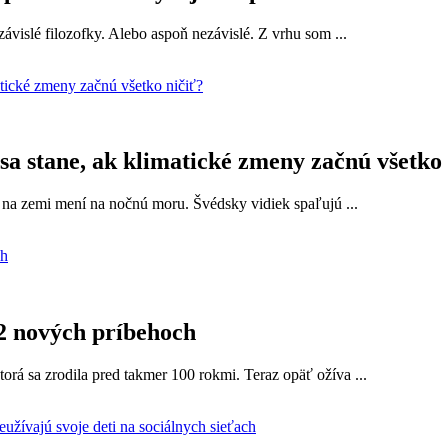
islé filozofky. Alebo aspoň nezávislé. Z vrhu som ...
 sa stane, ak klimatické zmeny začnú všetko
t na zemi mení na nočnú moru. Švédsky vidiek spaľujú ...
2 nových príbehoch
torá sa zrodila pred takmer 100 rokmi. Teraz opäť ožíva ...