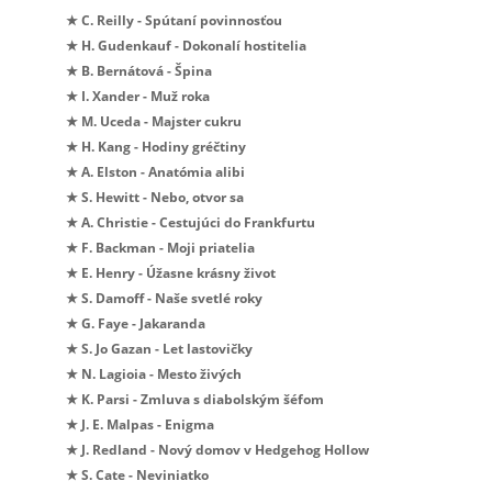
★ C. Reilly - Spútaní povinnosťou
★ H. Gudenkauf - Dokonalí hostitelia
★ B. Bernátová - Špina
★ I. Xander - Muž roka
★ M. Uceda - Majster cukru
★ H. Kang - Hodiny gréčtiny
★ A. Elston - Anatómia alibi
★ S. Hewitt - Nebo, otvor sa
★ A. Christie - Cestujúci do Frankfurtu
★ F. Backman - Moji priatelia
★ E. Henry - Úžasne krásny život
★ S. Damoff - Naše svetlé roky
★ G. Faye - Jakaranda
★ S. Jo Gazan - Let lastovičky
★ N. Lagioia - Mesto živých
★ K. Parsi - Zmluva s diabolským šéfom
★ J. E. Malpas - Enigma
★ J. Redland - Nový domov v Hedgehog Hollow
★ S. Cate - Neviniatko