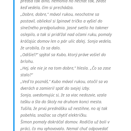
predsa tak dlho, nemohla ho nechať tak, zvlášť
keď vedela, čím si prechádza.
„Dobre, dobre,“ mávol rukou, neochotne sa
postavil, obliekol si špinavé tričko a vyšiel do
slnečného predpoludnia. Jasné svetlo ho takmer
oslepilo, a tak si pridŕžal nad očami ruku, pomaly
kráčajúc domov len o pár ulíc ďalej. Sonja vedela,
že urobila, čo sa dalo.
„Odišiel?“ spýtal sa Kubo, ktorý práve vošiel do
brlohu.
„Hej, ale nie je na tom dobre,“ hlesla. „Čo sa zase
stalo?“
„Veď to poznáš,“ Kubo mávol rukou, otočil sa vo
dverách a zamieril späť do svojej izby.
Sonja, uvedomujúc si, že sa viac nedozvie, vzala
tašku a šla do školy na druhom konci mesta.
Tušila, že prvú prednášku už nestihne, no aj tak
pobehla, snažiac sa chytiť električku.
Šimon pomaly dokráčal domov. Rodičia už boli v
práci, čo mu vyhovovalo. Nemal chuť odpovedať