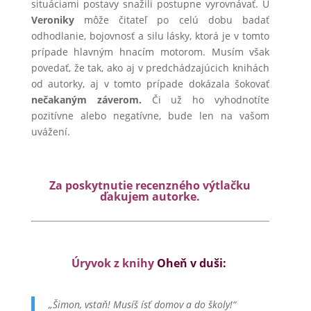
situáciami postavy snažili postupne vyrovnávať. U
Veroniky
môže čitateľ po celú dobu badať
odhodlanie, bojovnosť a silu lásky, ktorá je v tomto
prípade hlavným hnacím motorom. Musím však
povedať, že tak, ako aj v predchádzajúcich knihách
od autorky, aj v tomto prípade dokázala šokovať
nečakaným záverom.
Či už ho vyhodnotíte
pozitívne alebo negatívne, bude len na vašom
uvážení.
Za poskytnutie recenzného výtlačku
ďakujem autorke.
Úryvok z knihy
Oheň v duši:
„Šimon, vstaň! Musíš ísť domov a do školy!“