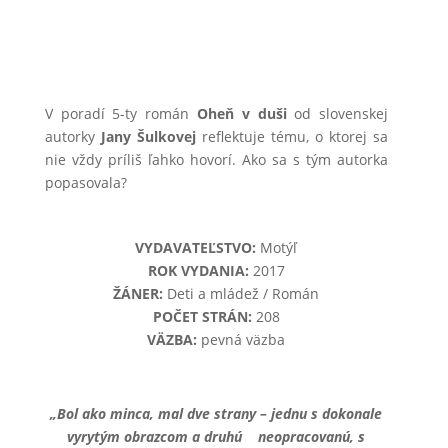
V poradí 5-ty román
Oheň v duši
od slovenskej
autorky
Jany Šulkovej
reflektuje tému, o ktorej sa
nie vždy príliš ľahko hovorí. Ako sa s tým autorka
popasovala?
VYDAVATEĽSTVO:
Motýľ
ROK VYDANIA:
2017
ŽÁNER:
Deti a mládež / Román
POČET STRÁN:
208
VÄZBA:
pevná väzba
„Bol ako minca, mal dve strany – jednu s dokonale
vyrytým obrazcom a druhú neopracovanú, s