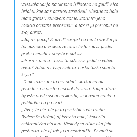
vrieskala Sonja na Šimona ležiaceho na gauči v ich
brlohu, kde sa s partiou stretávali. Vlastne to bola
malá garáž v Kubovom dome, ktorú im jeho
rodičia ochotne prenechali, a tak si ju prerobili na
svoj obraz.
„Daj mi pokoj! Zmizni!“ zasipel na ňu. Lenže Sonja
ho poznala a vedela, že táto chvíľa znovu príde,
preto nemala v úmysle vzdať sa.
„Prosím, poď už. Ležíš tu odvčera. Jedol si vôbec
niečo? Volali mi tvoji rodičia, horko-ťažko som ťa
kryla.“
„O nič také som ťa nežiadal!“ skríkol na ňu,
posadil sa a päsťou buchol do stola. Sonja, ktorá
by ešte pred časom odskočila, sa k nemu nahla a
pohladila ho po tvári.
„Viem, že nie, ale ja to pre teba rada robím.
Budem ťa chrániť, aj keby čo bolo,“ hovorila
chlácholivým hlasom. Niekedy sa cítila ako jeho
pestúnka, ale aj tak ju to neodradilo. Poznali sa