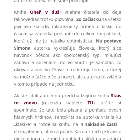
autorka čitateľa ešte stále prekvapiť.
Kniha
Oheň v duši
vtiahne čitateľa do deja
takpovediac trošku pozvoľna.
Zo začiatku
sa všetko
javí ako klasický mládežnícky príbeh o láske, no
časom sa zápletka presunie do celkom inej oblasti,
ktorá už nie je natoľko optimistická.
Na postave
Šimona
autorka vykresľuje človeka, ktorý síce
navonok pôsobí ako spoločenský typ, milujúci
zábavu a adrenalín, no vo vnútri je samotár, čo
ukrýva tajomstvo. Práve to reflektuje tému, o ktorej
sa možno ťažko píše a hovorí, ale autorka to zvládla
v tomto prípade na jednotku.
Ak ste čítali autorkinu predchádzajúcu knihu
Skús
to znovu
(recenziu nájdete
TU
), určite si
spomínate, že táto bola písaná z pohľadu dvoch
hlavných hrdinov. Tentokrát sa autorka vrátila ku
„klasike“ a rozdelila knihu na
4 základné časti
–
iskra, plameň, oheň a popol. Každá z nich je kvázi o
niečom inom a z môjho pohľadu slúži na gradáciu