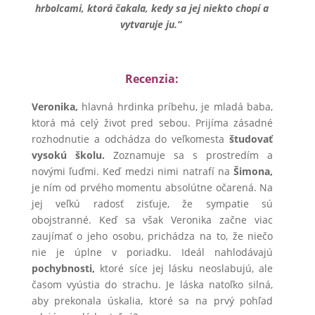
hrbolcami, ktorá čakala, kedy sa jej niekto chopí a
vytvaruje ju.“
Recenzia:
Veronika,
hlavná hrdinka príbehu, je mladá baba,
ktorá má celý život pred sebou. Prijíma zásadné
rozhodnutie a odchádza do veľkomesta
študovať
vysokú školu.
Zoznamuje sa s prostredím a
novými ľuďmi. Keď medzi nimi natrafí na
Šimona,
je ním od prvého momentu absolútne očarená. Na
jej veľkú radosť zisťuje, že sympatie sú
obojstranné. Keď sa však Veronika začne viac
zaujímať o jeho osobu, prichádza na to, že niečo
nie je úplne v poriadku. Ideál nahlodávajú
pochybnosti,
ktoré síce jej lásku neoslabujú, ale
časom vyústia do strachu. Je láska natoľko silná,
aby prekonala úskalia, ktoré sa na prvý pohľad