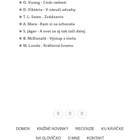
★ O. Vuong - Cisár radosti
★ D. Viktória - V náručí odvahy
★ T. L. Swan - Zvádzanie
★ A. Mara - Kam si sa schovala
★ S. Jäger - A svet sa aj tak točí ďalej
★ B. McDonald - Výstup z tieňa
★ M. Lunde - Kráľovná hromu
DOMOV
KNIŽNÉ NOVINKY
RECENZIE
KU KÁVIČKE
NA SLOVÍČKO
O MNE
KONTAKT