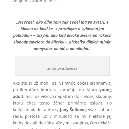
zdajú nezvládnuteľné?
„Nevedel, ako dlho tam tak sedel iba vo svetri, s
hlavou na lavičke, s prázdnym a vyhasnutým
pohľadom – takým, ako keď divoké zviera po rokoch
slobody zavriete do klietky -, niekoľko dlhých minút
nemysliac na nič a na nikoho.“
zdroj: precitane.sk
Ako ste si už mohli asi všimnúť, občas siahnem aj
po literatúre, ktorá sa zaraďuje do žánru
young
adult,
hoci už vekovo nepatrím do cieľovej skupiny,
ktorú chce tento žáner primárne osloviť. Po
knihách mladej autorky
Jany Šulkovej
však siaham
rada, pretože už v minulosti sa mi niektoré jej
knihy dostali do rúk a vždy ma zaujíma, čím dokáže