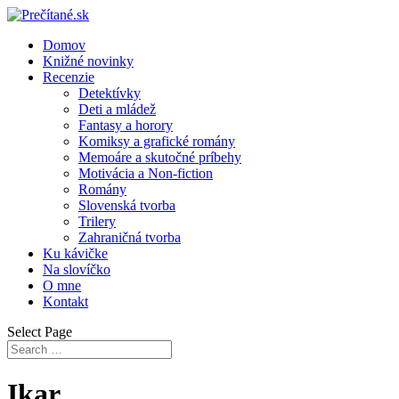
Domov
Knižné novinky
Recenzie
Detektívky
Deti a mládež
Fantasy a horory
Komiksy a grafické romány
Memoáre a skutočné príbehy
Motivácia a Non-fiction
Romány
Slovenská tvorba
Trilery
Zahraničná tvorba
Ku kávičke
Na slovíčko
O mne
Kontakt
Select Page
Ikar