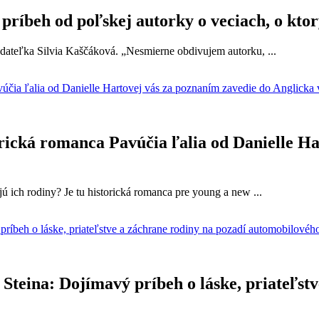
príbeh od poľskej autorky o veciach, o kto
dateľka Silvia Kaščáková. „Nesmierne obdivujem autorku, ...
rická romanca Pavúčia ľalia od Danielle Ha
 ich rodiny? Je tu historická romanca pre young a new ...
teina: Dojímavý príbeh o láske, priateľstv