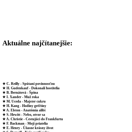
Aktuálne najčítanejšie:
★ C. Reilly - Spútaní povinnosťou
★ H. Gudenkauf - Dokonalí hostitelia
★ B. Bernátová - Špina
★ I. Xander - Muž roka
★ M. Uceda - Majster cukru
★ H. Kang - Hodiny gréčtiny
★ A. Elston - Anatómia alibi
★ S. Hewitt - Nebo, otvor sa
★ A. Christie - Cestujúci do Frankfurtu
★ F. Backman - Moji priatelia
★ E. Henry - Úžasne krásny život