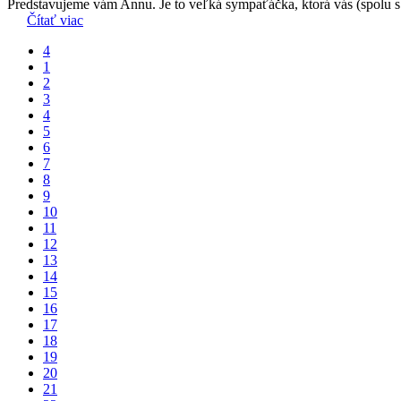
Predstavujeme vám Annu. Je to veľká sympaťáčka, ktorá vás (spolu s 
Čítať viac
4
1
2
3
4
5
6
7
8
9
10
11
12
13
14
15
16
17
18
19
20
21