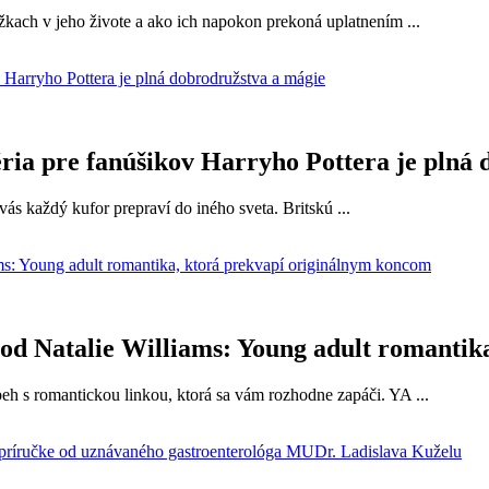
kach v jeho živote a ako ich napokon prekoná uplatnením ...
éria pre fanúšikov Harryho Pottera je plná
vás každý kufor prepraví do iného sveta. Britskú ...
i od Natalie Williams: Young adult romanti
h s romantickou linkou, ktorá sa vám rozhodne zapáči. YA ...