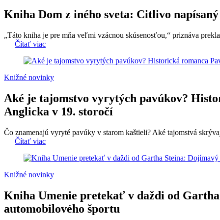
Kniha Dom z iného sveta: Citlivo napísaný 
„Táto kniha je pre mňa veľmi vzácnou skúsenosťou,“ priznáva prekla
Čítať viac
Knižné novinky
Aké je tajomstvo vyrytých pavúkov? Histo
Anglicka v 19. storočí
Čo znamenajú vyryté pavúky v starom kaštieli? Aké tajomstvá skrývajú
Čítať viac
Knižné novinky
Kniha Umenie pretekať v daždi od Gartha S
automobilového športu