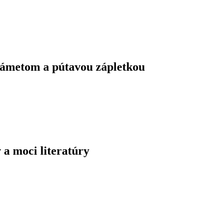
námetom a pútavou zápletkou
 a moci literatúry