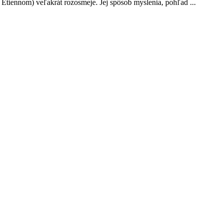
Étiennom) veľakrát rozosmeje. Jej spôsob myslenia, pohľad ...