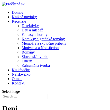
Domov
Knižné novinky
Recenzie
Detektívky
Deti a mládež
Fantasy a horory
Komiksy a grafické romány
Memoáre a skutočné príbehy
Motivácia a Non-fiction
Romány
Slovenská tvorba
Trilery
Zahraničná tvorba
Ku kávičke
Na slovíčko
O mne
Kontakt
Select Page
Deni