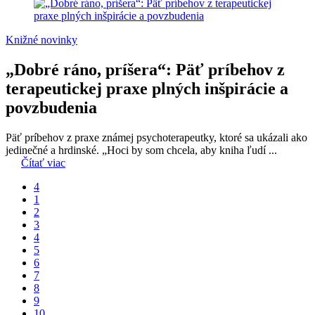
Knižné novinky
„Dobré ráno, príšera“: Päť príbehov z
terapeutickej praxe plných inšpirácie a
povzbudenia
Päť príbehov z praxe známej psychoterapeutky, ktoré sa ukázali ako
jedinečné a hrdinské. „Hoci by som chcela, aby kniha ľudí ...
Čítať viac
4
1
2
3
4
5
6
7
8
9
10