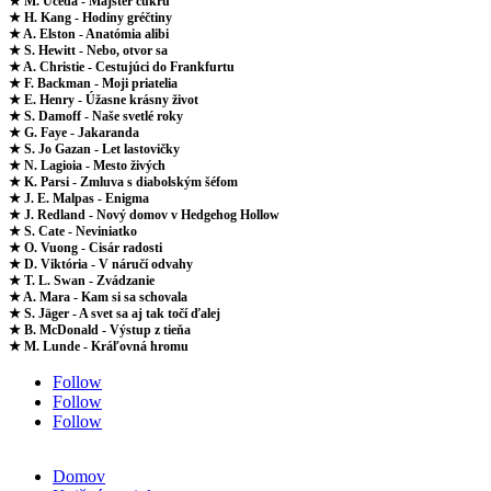
★ M. Uceda - Majster cukru
★ H. Kang - Hodiny gréčtiny
★ A. Elston - Anatómia alibi
★ S. Hewitt - Nebo, otvor sa
★ A. Christie - Cestujúci do Frankfurtu
★ F. Backman - Moji priatelia
★ E. Henry - Úžasne krásny život
★ S. Damoff - Naše svetlé roky
★ G. Faye - Jakaranda
★ S. Jo Gazan - Let lastovičky
★ N. Lagioia - Mesto živých
★ K. Parsi - Zmluva s diabolským šéfom
★ J. E. Malpas - Enigma
★ J. Redland - Nový domov v Hedgehog Hollow
★ S. Cate - Neviniatko
★ O. Vuong - Cisár radosti
★ D. Viktória - V náručí odvahy
★ T. L. Swan - Zvádzanie
★ A. Mara - Kam si sa schovala
★ S. Jäger - A svet sa aj tak točí ďalej
★ B. McDonald - Výstup z tieňa
★ M. Lunde - Kráľovná hromu
Follow
Follow
Follow
Domov