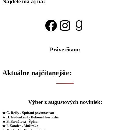
Nájdete ma aj na:
Facebook
Instagram
Goodread
Práve čítam:
Aktuálne najčítanejšie:
Výber z augustových noviniek:
★ C. Reilly - Spútaní povinnosťou
★ H. Gudenkauf - Dokonalí hostitelia
★ B. Bernátová - Špina
★ I. Xander - Muž roka