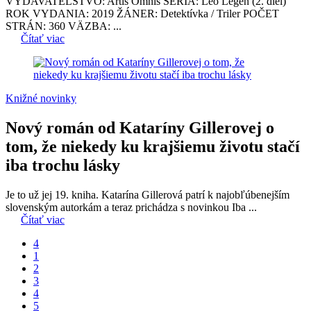
VYDAVATEĽSTVO: Artis Omnis SÉRIA: Leo Legen (2. diel)
ROK VYDANIA: 2019 ŽÁNER: Detektívka / Triler POČET
STRÁN: 360 VÄZBA: ...
Čítať viac
Knižné novinky
Nový román od Kataríny Gillerovej o
tom, že niekedy ku krajšiemu životu stačí
iba trochu lásky
Je to už jej 19. kniha. Katarína Gillerová patrí k najobľúbenejším
slovenským autorkám a teraz prichádza s novinkou Iba ...
Čítať viac
4
1
2
3
4
5