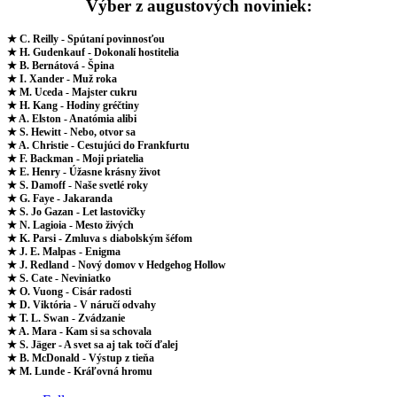
Výber z augustových noviniek:
★ C. Reilly - Spútaní povinnosťou
★ H. Gudenkauf - Dokonalí hostitelia
★ B. Bernátová - Špina
★ I. Xander - Muž roka
★ M. Uceda - Majster cukru
★ H. Kang - Hodiny gréčtiny
★ A. Elston - Anatómia alibi
★ S. Hewitt - Nebo, otvor sa
★ A. Christie - Cestujúci do Frankfurtu
★ F. Backman - Moji priatelia
★ E. Henry - Úžasne krásny život
★ S. Damoff - Naše svetlé roky
★ G. Faye - Jakaranda
★ S. Jo Gazan - Let lastovičky
★ N. Lagioia - Mesto živých
★ K. Parsi - Zmluva s diabolským šéfom
★ J. E. Malpas - Enigma
★ J. Redland - Nový domov v Hedgehog Hollow
★ S. Cate - Neviniatko
★ O. Vuong - Cisár radosti
★ D. Viktória - V náručí odvahy
★ T. L. Swan - Zvádzanie
★ A. Mara - Kam si sa schovala
★ S. Jäger - A svet sa aj tak točí ďalej
★ B. McDonald - Výstup z tieňa
★ M. Lunde - Kráľovná hromu