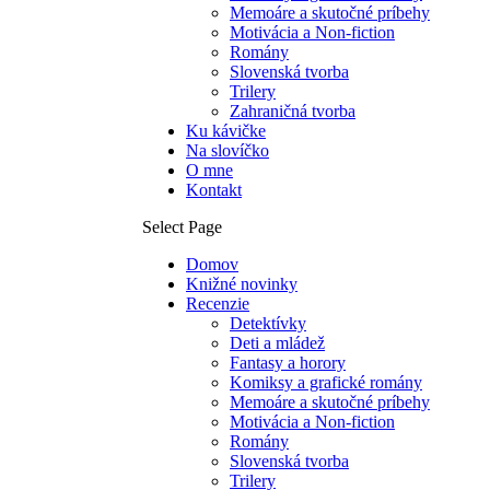
Memoáre a skutočné príbehy
Motivácia a Non-fiction
Romány
Slovenská tvorba
Trilery
Zahraničná tvorba
Ku kávičke
Na slovíčko
O mne
Kontakt
Select Page
Domov
Knižné novinky
Recenzie
Detektívky
Deti a mládež
Fantasy a horory
Komiksy a grafické romány
Memoáre a skutočné príbehy
Motivácia a Non-fiction
Romány
Slovenská tvorba
Trilery