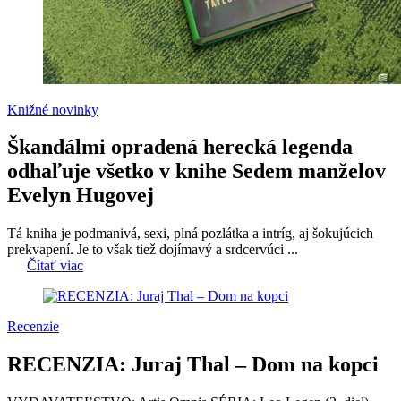
Knižné novinky
Škandálmi opradená herecká legenda
odhaľuje všetko v knihe Sedem manželov
Evelyn Hugovej
Tá kniha je podmanivá, sexi, plná pozlátka a intríg, aj šokujúcich
prekvapení. Je to však tiež dojímavý a srdcervúci ...
Čítať viac
Recenzie
RECENZIA: Juraj Thal – Dom na kopci