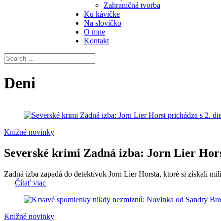
Zahraničná tvorba
Ku kávičke
Na slovíčko
O mne
Kontakt
Deni
Knižné novinky
Severské krimi Zadná izba: Jorn Lier Hors
Zadná izba zapadá do detektívok Jorn Lier Horsta, ktoré si získali mi
Čítať viac
Knižné novinky