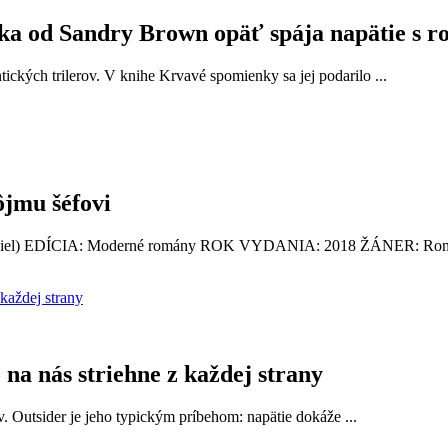
a od Sandry Brown opäť spája napätie s r
ckých trilerov. V knihe Krvavé spomienky sa jej podarilo ...
jmu šéfovi
 diel) EDÍCIA: Moderné romány ROK VYDANIA: 2018 ŽÁNER: Rom
na nás striehne z každej strany
v. Outsider je jeho typickým príbehom: napätie dokáže ...