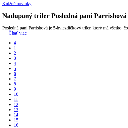
Knižné novinky
Nadupaný triler Posledná pani Parrishová
Posledná pani Parrishová je 5-hviezdičkový triler, ktorý má všetko, č
Čítať viac
4
1
2
3
4
5
6
7
8
9
10
11
12
13
14
15
16