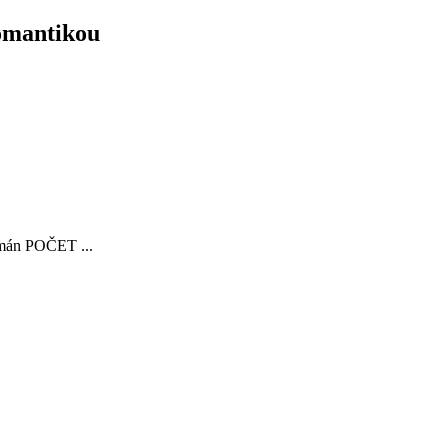
omantikou
án POČET ...