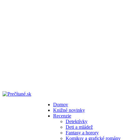
Domov
Knižné novinky
Recenzie
Detektívky
Deti a mládež
Fantasy a horory
Komiksy a grafické romány