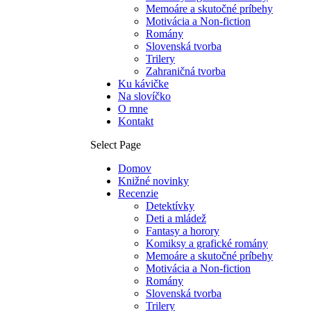
Memoáre a skutočné príbehy
Motivácia a Non-fiction
Romány
Slovenská tvorba
Trilery
Zahraničná tvorba
Ku kávičke
Na slovíčko
O mne
Kontakt
Select Page
Domov
Knižné novinky
Recenzie
Detektívky
Deti a mládež
Fantasy a horory
Komiksy a grafické romány
Memoáre a skutočné príbehy
Motivácia a Non-fiction
Romány
Slovenská tvorba
Trilery