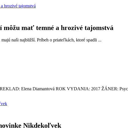
žší môžu mať temné a hrozivé tajomstvá
jú naši najbližší. Príbeh o priateľkách, ktoré spadli ...
KLAD: Elena Diamantová ROK VYDANIA: 2017 ŽÁNER: Psychol
 novinke Nikdekoľvek