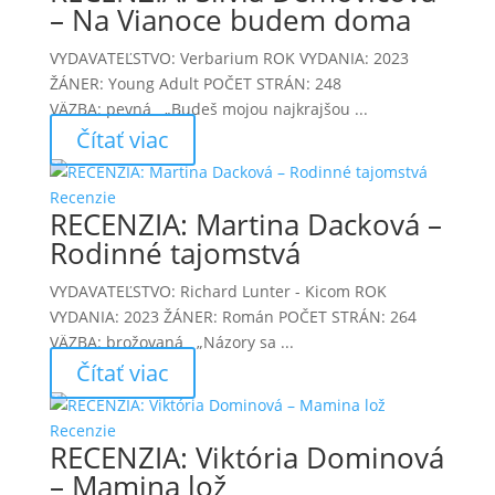
– Na Vianoce budem doma
VYDAVATEĽSTVO: Verbarium ROK VYDANIA: 2023
ŽÁNER: Young Adult POČET STRÁN: 248
VÄZBA: pevná „Budeš mojou najkrajšou ...
Čítať viac
Recenzie
RECENZIA: Martina Dacková –
Rodinné tajomstvá
VYDAVATEĽSTVO: Richard Lunter - Kicom ROK
VYDANIA: 2023 ŽÁNER: Román POČET STRÁN: 264
VÄZBA: brožovaná „Názory sa ...
Čítať viac
Recenzie
RECENZIA: Viktória Dominová
– Mamina lož