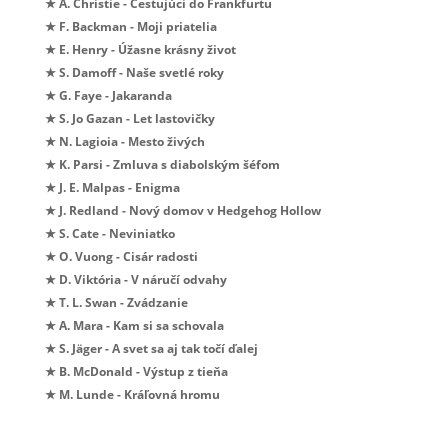
★ A. Christie - Cestujúci do Frankfurtu
★ F. Backman - Moji priatelia
★ E. Henry - Úžasne krásny život
★ S. Damoff - Naše svetlé roky
★ G. Faye - Jakaranda
★ S. Jo Gazan - Let lastovičky
★ N. Lagioia - Mesto živých
★ K. Parsi - Zmluva s diabolským šéfom
★ J. E. Malpas - Enigma
★ J. Redland - Nový domov v Hedgehog Hollow
★ S. Cate - Neviniatko
★ O. Vuong - Cisár radosti
★ D. Viktória - V náručí odvahy
★ T. L. Swan - Zvádzanie
★ A. Mara - Kam si sa schovala
★ S. Jäger - A svet sa aj tak točí ďalej
★ B. McDonald - Výstup z tieňa
★ M. Lunde - Kráľovná hromu