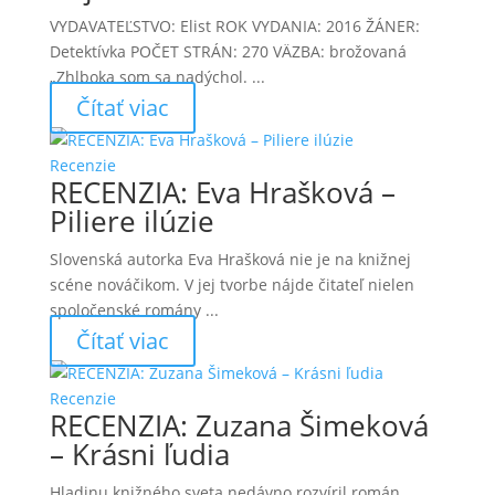
VYDAVATEĽSTVO: Elist ROK VYDANIA: 2016 ŽÁNER:
Detektívka POČET STRÁN: 270 VÄZBA: brožovaná
„Zhlboka som sa nadýchol. ...
Čítať viac
Recenzie
RECENZIA: Eva Hrašková –
Piliere ilúzie
Slovenská autorka Eva Hrašková nie je na knižnej
scéne nováčikom. V jej tvorbe nájde čitateľ nielen
spoločenské romány ...
Čítať viac
Recenzie
RECENZIA: Zuzana Šimeková
– Krásni ľudia
Hladinu knižného sveta nedávno rozvíril román