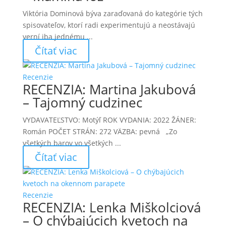
Viktória Dominová býva zaraďovaná do kategórie tých
spisovateľov, ktorí radi experimentujú a neostávajú
verní iba jednému ...
Čítať viac
Recenzie
RECENZIA: Martina Jakubová
– Tajomný cudzinec
VYDAVATEĽSTVO: Motýľ ROK VYDANIA: 2022 ŽÁNER:
Román POČET STRÁN: 272 VÄZBA: pevná „Zo
všetkých barov vo všetkých ...
Čítať viac
Recenzie
RECENZIA: Lenka Miškolciová
– O chýbajúcich kvetoch na